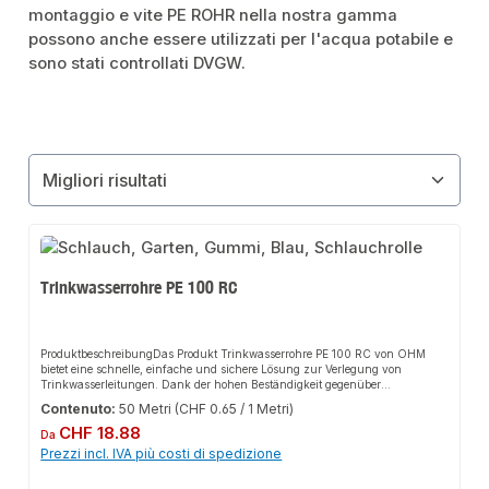
montaggio e vite PE ROHR nella nostra gamma
possono anche essere utilizzati per l'acqua potabile e
sono stati controllati DVGW.
Trinkwasserrohre PE 100 RC
ProduktbeschreibungDas Produkt Trinkwasserrohre PE 100 RC von OHM
bietet eine schnelle, einfache und sichere Lösung zur Verlegung von
Trinkwasserleitungen. Dank der hohen Beständigkeit gegenüber
Chemikalien und Korrosion sorgt es für perfekten Halt und passt sich flexibel
Contenuto:
50 Metri
(CHF 0.65 / 1 Metri)
an verschiedene Installationsbereiche an. Das robuste Design und die
Prezzo normale:
einfache Montage machen dieses Produkt zu einer zuverlässigen Wahl für
CHF 18.88
Da
jede Installation.EigenschaftenRobustes PE-Rohr für die unterirdische
Prezzi incl. IVA più costi di spedizione
Verlegung konzipiertVerwendbar für Gartenwasseranschlüsse bis hin zu
ganzen HausanschlüssenJe nach Bodenklasse ohne Sandbett direkt im