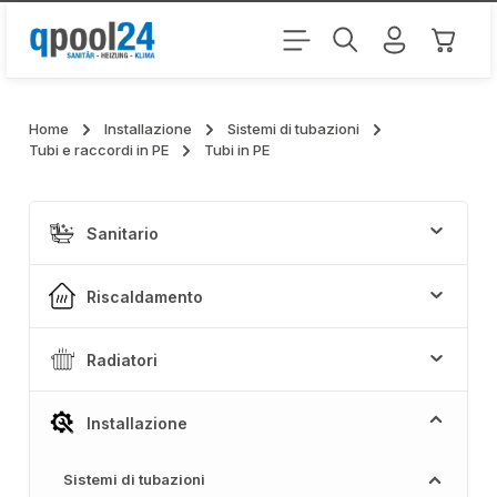
Passa al contenuto principale
Il carr
Home
Installazione
Sistemi di tubazioni
Tubi e raccordi in PE
Tubi in PE
Sanitario
Riscaldamento
Radiatori
Installazione
Sistemi di tubazioni