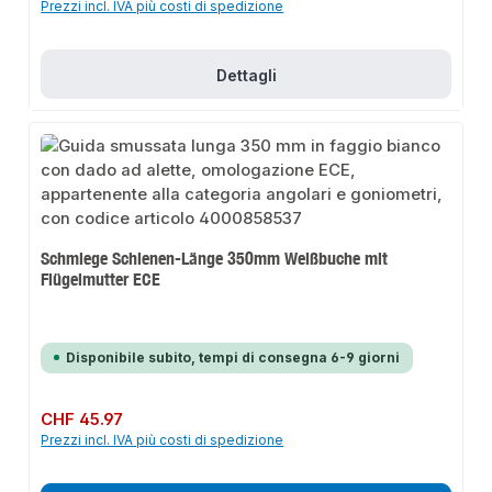
Prezzi incl. IVA più costi di spedizione
Dettagli
Schmiege Schienen-Länge 350mm Weißbuche mit
Flügelmutter ECE
Disponibile subito, tempi di consegna 6-9 giorni
Prezzo normale:
CHF 45.97
Prezzi incl. IVA più costi di spedizione