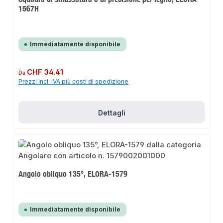
1567H
Immediatamente disponibile
Prezzo normale:
CHF 34.41
Da
Prezzi incl. IVA più costi di spedizione
Dettagli
Angolo obliquo 135°, ELORA-1579
Immediatamente disponibile