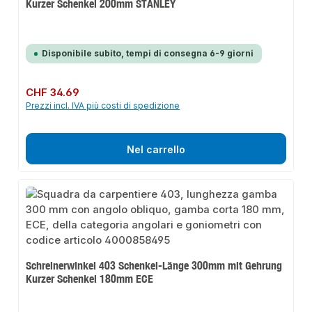
Kurzer Schenkel 200mm STANLEY
Disponibile subito, tempi di consegna 6-9 giorni
Prezzo normale:
CHF 34.69
Prezzi incl. IVA più costi di spedizione
Nel carrello
Schreinerwinkel 403 Schenkel-Länge 300mm mit Gehrung
Kurzer Schenkel 180mm ECE