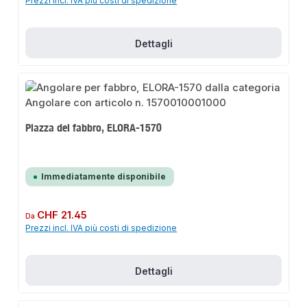
Prezzi incl. IVA più costi di spedizione
Dettagli
Piazza del fabbro, ELORA-1570
Immediatamente disponibile
Prezzo normale:
CHF 21.45
Da
Prezzi incl. IVA più costi di spedizione
Dettagli