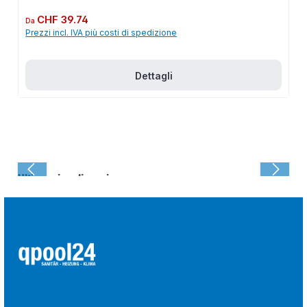
Prezzo normale:
CHF 39.74
Da
Prezzi incl. IVA più costi di spedizione
Dettagli
Ultima visualizzazione: