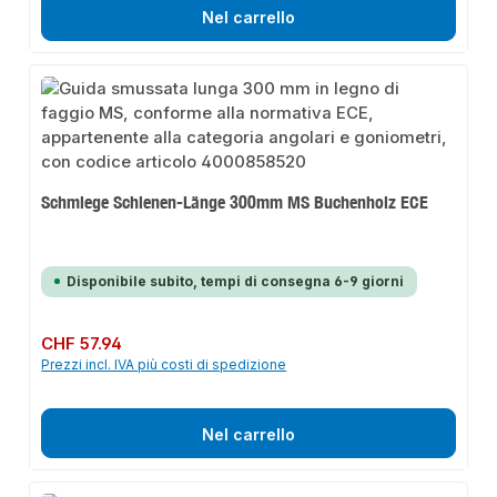
Nel carrello
Schmiege Schienen-Länge 300mm MS Buchenholz ECE
Disponibile subito, tempi di consegna 6-9 giorni
Prezzo normale:
CHF 57.94
Prezzi incl. IVA più costi di spedizione
Nel carrello