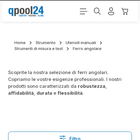
Passa al contenuto principale
Il carr
Home
Strumento
Utensili manuali
Strumenti di misura e test
Ferro angolare
Scoprite la nostra selezione di ferri angolari.
Copriamo le vostre esigenze professionali. I nostri
prodotti sono caratterizzati da
robustezza
,
affidabilità
,
durata
e
flessibilità
.
Filtro