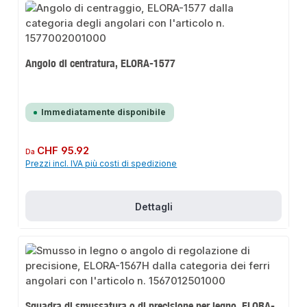
Angolo di centratura, ELORA-1577
Immediatamente disponibile
Prezzo normale:
CHF 95.92
Da
Prezzi incl. IVA più costi di spedizione
Dettagli
Squadra di smussatura o di precisione per legno, ELORA-