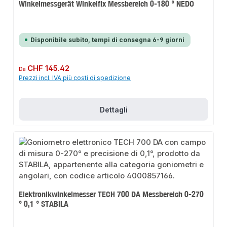
Winkelmessgerät Winkelfix Messbereich 0-180 ° NEDO
Disponibile subito, tempi di consegna 6-9 giorni
Prezzo normale:
CHF 145.42
Da
Prezzi incl. IVA più costi di spedizione
Dettagli
Elektronikwinkelmesser TECH 700 DA Messbereich 0-270
° 0,1 ° STABILA