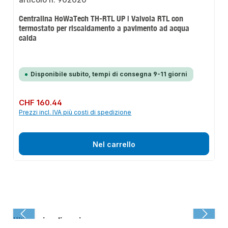
Centralina HoWaTech TH-RTL UP | Valvola RTL con
termostato per riscaldamento a pavimento ad acqua
calda
Disponibile subito, tempi di consegna 9-11 giorni
Prezzo normale:
CHF 160.44
Prezzi incl. IVA più costi di spedizione
Nel carrello
Ultima visualizzazione: