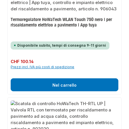
Termoregolatore HoWaTech WLAN Touch 750 nero | per
riscaldamento elettrico a pavimento | App tuya
Disponibile subito, tempi di consegna 9-11 giorni
Prezzo normale:
CHF 100.14
Prezzi incl. IVA più costi di spedizione
Nel carrello