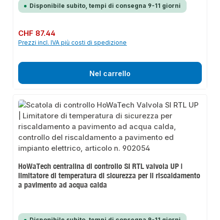
Disponibile subito, tempi di consegna 9-11 giorni
Prezzo normale:
CHF 87.44
Prezzi incl. IVA più costi di spedizione
Nel carrello
HoWaTech centralina di controllo SI RTL valvola UP |
limitatore di temperatura di sicurezza per il riscaldamento
a pavimento ad acqua calda
Disponibile subito, tempi di consegna 9-11 giorni