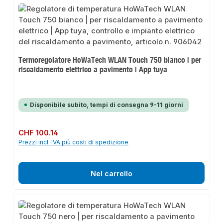
Termoregolatore HoWaTech WLAN Touch 750 bianco | per
riscaldamento elettrico a pavimento | App tuya
Disponibile subito, tempi di consegna 9-11 giorni
Prezzo normale:
CHF 100.14
Prezzi incl. IVA più costi di spedizione
Nel carrello