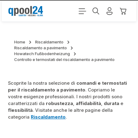
Passa al contenuto principale
Il carr
Home
Riscaldamento
Riscaldamento a pavimento
Howatech Fußbodenheizung
Controllo e termostati del riscaldamento a pavimento
Scoprite la nostra selezione di
comandi e termostati
per il riscaldamento a pavimento
. Copriamo le
vostre esigenze professionali. I nostri prodotti sono
caratterizzati da
robustezza
,
affidabilità
,
durata
e
flessibilità
. Visitate anche le altre pagine della
categoria
Riscaldamento
.