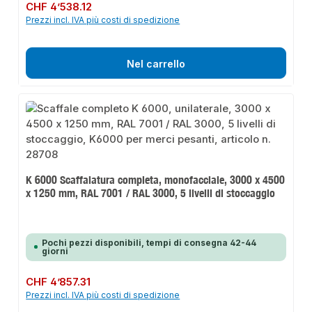
Prezzo normale:
CHF 4’538.12
Prezzi incl. IVA più costi di spedizione
Nel carrello
K 6000 Scaffalatura completa, monofacciale, 3000 x 4500
x 1250 mm, RAL 7001 / RAL 3000, 5 livelli di stoccaggio
Pochi pezzi disponibili, tempi di consegna 42-44
giorni
Prezzo normale:
CHF 4’857.31
Prezzi incl. IVA più costi di spedizione