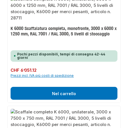
K 6000 Scaffalatura completa, monofronte, 3000 x 6000 x
1250 mm, RAL 7001 / RAL 3000, 5 livelli di stoccaggio
Pochi pezzi disponibili, tempi di consegna 42-44
giorni
Prezzo normale:
CHF 6’051.12
Prezzi incl. IVA più costi di spedizione
Nel carrello