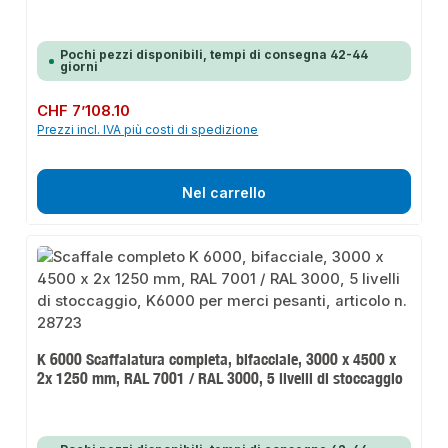
Pochi pezzi disponibili, tempi di consegna 42-44
giorni
Prezzo normale:
CHF 7’108.10
Prezzi incl. IVA più costi di spedizione
Nel carrello
K 6000 Scaffalatura completa, bifacciale, 3000 x 4500 x
2x 1250 mm, RAL 7001 / RAL 3000, 5 livelli di stoccaggio