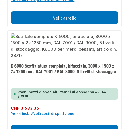
Nel carrello
K 6000 Scaffalatura completa, bifacciale, 3000 x 1500 x
2x 1250 mm, RAL 7001 / RAL 3000, 5 livelli di stoccaggio
Pochi pezzi disponibili, tempi di consegna 42-44
giorni
Prezzo normale:
CHF 3’633.36
Prezzi incl. IVA più costi di spedizione