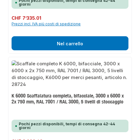
Pochi pezzi disponibili, tempi di consegna 42-44
giorni
Prezzo normale:
CHF 7’335.01
Prezzi incl. IVA più costi di spedizione
Nel carrello
K 6000 Scaffalatura completa, bifacciale, 3000 x 6000 x
2x 750 mm, RAL 7001 / RAL 3000, 5 livelli di stoccaggio
Pochi pezzi disponibili, tempi di consegna 42-44
giorni