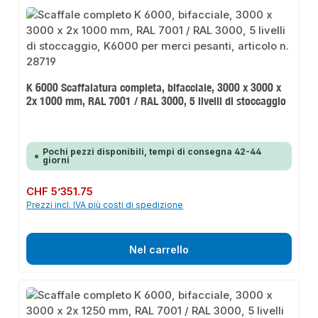
K 6000 Scaffalatura completa, bifacciale, 3000 x 3000 x
2x 1000 mm, RAL 7001 / RAL 3000, 5 livelli di stoccaggio
Pochi pezzi disponibili, tempi di consegna 42-44
giorni
Prezzo normale:
CHF 5’351.75
Prezzi incl. IVA più costi di spedizione
Nel carrello