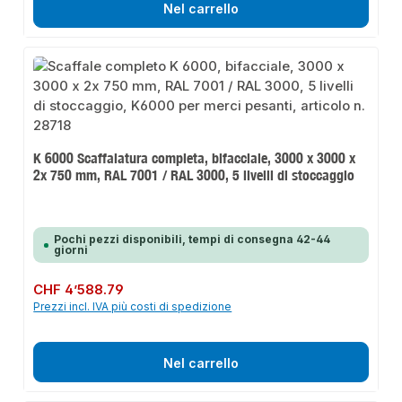
Nel carrello
K 6000 Scaffalatura completa, bifacciale, 3000 x 3000 x
2x 750 mm, RAL 7001 / RAL 3000, 5 livelli di stoccaggio
Pochi pezzi disponibili, tempi di consegna 42-44
giorni
Prezzo normale:
CHF 4’588.79
Prezzi incl. IVA più costi di spedizione
Nel carrello