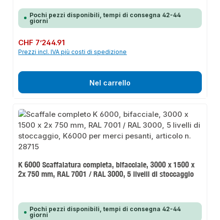
Pochi pezzi disponibili, tempi di consegna 42-44
giorni
Prezzo normale:
CHF 7’244.91
Prezzi incl. IVA più costi di spedizione
Nel carrello
K 6000 Scaffalatura completa, bifacciale, 3000 x 1500 x
2x 750 mm, RAL 7001 / RAL 3000, 5 livelli di stoccaggio
Pochi pezzi disponibili, tempi di consegna 42-44
giorni