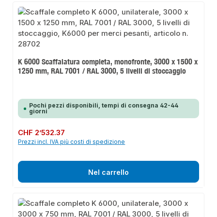
K 6000 Scaffalatura completa, monofronte, 3000 x 1500 x
1250 mm, RAL 7001 / RAL 3000, 5 livelli di stoccaggio
Pochi pezzi disponibili, tempi di consegna 42-44
giorni
Prezzo normale:
CHF 2’532.37
Prezzi incl. IVA più costi di spedizione
Nel carrello