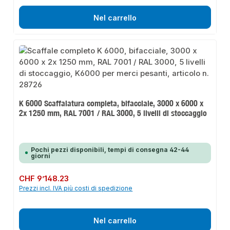
Nel carrello
K 6000 Scaffalatura completa, bifacciale, 3000 x 6000 x
2x 1250 mm, RAL 7001 / RAL 3000, 5 livelli di stoccaggio
Pochi pezzi disponibili, tempi di consegna 42-44
giorni
Prezzo normale:
CHF 9’148.23
Prezzi incl. IVA più costi di spedizione
Nel carrello