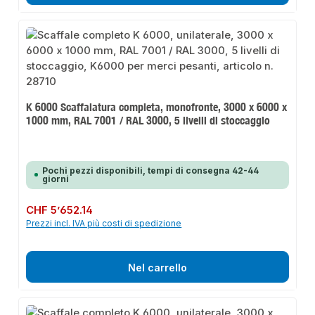
K 6000 Scaffalatura completa, monofronte, 3000 x 6000 x
1000 mm, RAL 7001 / RAL 3000, 5 livelli di stoccaggio
Pochi pezzi disponibili, tempi di consegna 42-44
giorni
Prezzo normale:
CHF 5’652.14
Prezzi incl. IVA più costi di spedizione
Nel carrello