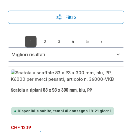
Filtro
1
2
3
4
5
Pagina
Pagina
Pagina
Pagina
Pagina
Scatola a ripiani 83 x 93 x 300 mm, blu, PP
Disponibile subito, tempi di consegna 18-21 giorni
Prezzo normale:
CHF 12.19