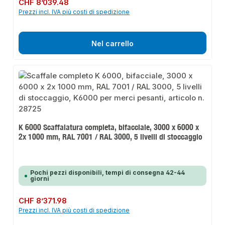
Prezzo normale:
CHF 8’039.48
Prezzi incl. IVA più costi di spedizione
Nel carrello
K 6000 Scaffalatura completa, bifacciale, 3000 x 6000 x
2x 1000 mm, RAL 7001 / RAL 3000, 5 livelli di stoccaggio
Pochi pezzi disponibili, tempi di consegna 42-44
giorni
Prezzo normale:
CHF 8’371.98
Prezzi incl. IVA più costi di spedizione