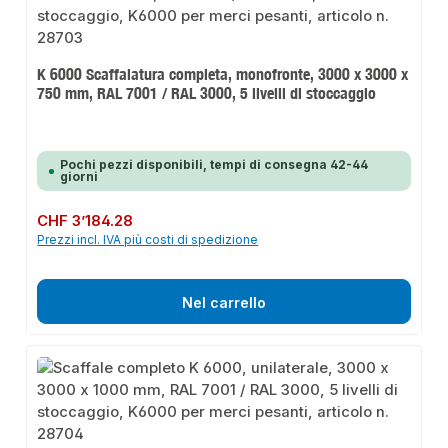
K 6000 Scaffalatura completa, monofronte, 3000 x 3000 x
750 mm, RAL 7001 / RAL 3000, 5 livelli di stoccaggio
Pochi pezzi disponibili, tempi di consegna 42-44
giorni
Prezzo normale:
CHF 3’184.28
Prezzi incl. IVA più costi di spedizione
Nel carrello