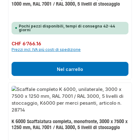
1000 mm, RAL 7001 / RAL 3000, 5 livelli di stoccaggio
Pochi pezzi disponibili, tempi di consegna 42-44
giorni
Prezzo normale:
CHF 6’766.16
Prezzi incl. IVA più costi di spedizione
Nel carrello
K 6000 Scaffalatura completa, monofronte, 3000 x 7500 x
1250 mm, RAL 7001 / RAL 3000, 5 livelli di stoccaggio