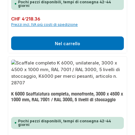
Pochi pezzi disponibili, tempi di consegna 42-44
giorni
Prezzo normale:
CHF 4’218.36
Prezzi incl. IVA più costi di spedizione
Nel carrello
K 6000 Scaffalatura completa, monofronte, 3000 x 4500 x
1000 mm, RAL 7001 / RAL 3000, 5 livelli di stoccaggio
Pochi pezzi disponibili, tempi di consegna 42-44
giorni