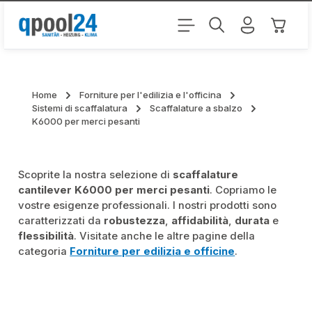
Passa al contenuto principale
Il carr
Home
Forniture per l'edilizia e l'officina
Sistemi di scaffalatura
Scaffalature a sbalzo
K6000 per merci pesanti
Scoprite la nostra selezione di
scaffalature
cantilever K6000 per merci pesanti
. Copriamo le
vostre esigenze professionali. I nostri prodotti sono
caratterizzati da
robustezza
,
affidabilità
,
durata
e
flessibilità
. Visitate anche le altre pagine della
categoria
Forniture per edilizia e officine
.