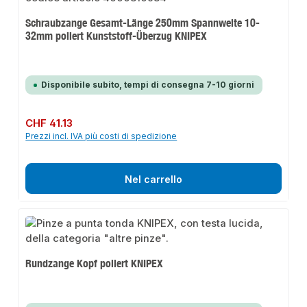
Schraubzange Gesamt-Länge 250mm Spannweite 10-
32mm poliert Kunststoff-Überzug KNIPEX
Disponibile subito, tempi di consegna 7-10 giorni
Prezzo normale:
CHF 41.13
Prezzi incl. IVA più costi di spedizione
Nel carrello
Rundzange Kopf poliert KNIPEX