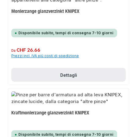
Monierzange glanzverzinkt KNIPEX
Disponibile subito, tempi di consegna 7-10 giorni
Prezzo normale:
CHF 26.66
Da
Prezzi incl. IVA più costi di spedizione
Dettagli
Kraftmonierzange glanzverzinkt KNIPEX
Disponibile subito, tempi di consegna 7-10 giorni