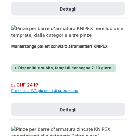
Dettagli
Monierzange poliert schwarz atramentiert KNIPEX
Disponibile subito, tempi di consegna 7-10 giorni
Prezzo normale:
CHF 24.19
Da
Prezzi incl. IVA più costi di spedizione
Dettagli