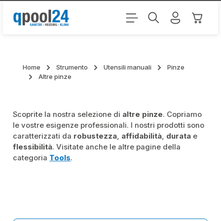
Passa al contenuto principale
Il carr
Home
Strumento
Utensili manuali
Pinze
Altre pinze
Scoprite la nostra selezione di
altre pinze
. Copriamo
le vostre esigenze professionali. I nostri prodotti sono
caratterizzati da
robustezza
,
affidabilità
,
durata
e
flessibilità
. Visitate anche le altre pagine della
categoria
Tools
.