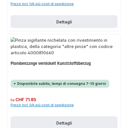
Prezzi incl. IVA più costi di spedizione
Dettagli
Plombenzange vernickelt Kunststoffüberzug
Disponibile subito, tempi di consegna 7-10 giorni
Prezzo normale:
CHF 71.85
Da
Prezzi incl. IVA più costi di spedizione
Dettagli