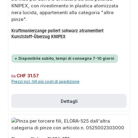
Kraftmonierzange poliert schwarz atramentiert
Kunststoff-Überzug KNIPEX
Disponibile subito, tempi di consegna 7-10 giorni
Prezzo normale:
CHF 31.57
Da
Prezzi incl. IVA più costi di spedizione
Dettagli