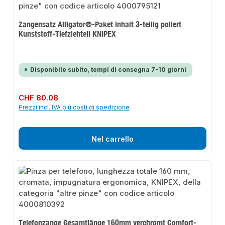
Zangensatz Alligator®-Paket Inhalt 3-teilig poliert
Kunststoff-Tiefziehteil KNIPEX
Disponibile subito, tempi di consegna 7-10 giorni
Prezzo normale:
CHF 80.08
Prezzi incl. IVA più costi di spedizione
Nel carrello
Telefonzange Gesamtlänge 160mm verchromt Comfort-