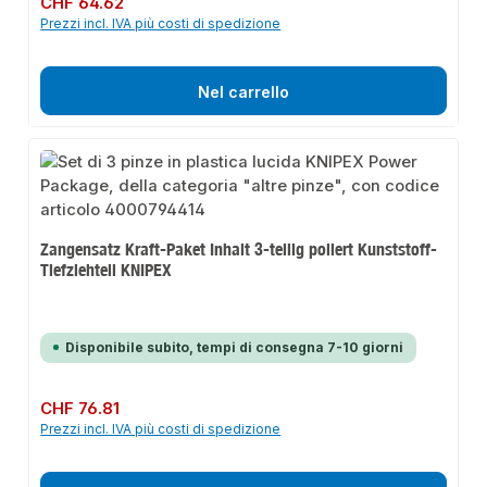
CHF 64.62
Prezzi incl. IVA più costi di spedizione
Nel carrello
Zangensatz Kraft-Paket Inhalt 3-teilig poliert Kunststoff-
Tiefziehteil KNIPEX
Disponibile subito, tempi di consegna 7-10 giorni
Prezzo normale:
CHF 76.81
Prezzi incl. IVA più costi di spedizione