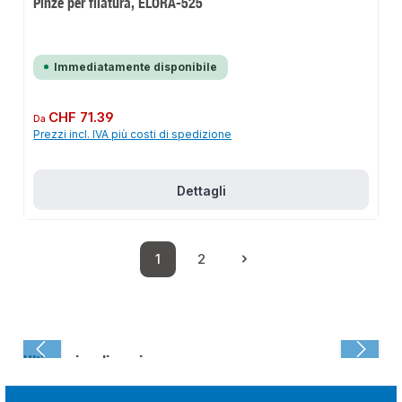
Pinze per filatura, ELORA-525
Immediatamente disponibile
Prezzo normale:
CHF 71.39
Da
Prezzi incl. IVA più costi di spedizione
Dettagli
1
2
Pagina
Pagina
Ultima visualizzazione: