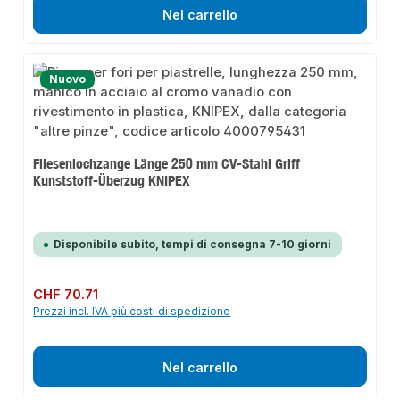
Nel carrello
Nuovo
Fliesenlochzange Länge 250 mm CV-Stahl Griff
Kunststoff-Überzug KNIPEX
Disponibile subito, tempi di consegna 7-10 giorni
Prezzo normale:
CHF 70.71
Prezzi incl. IVA più costi di spedizione
Nel carrello