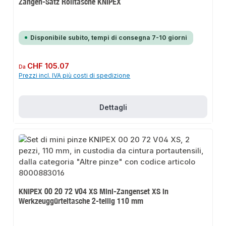
Zangen-Satz Rolltasche KNIPEX
Disponibile subito, tempi di consegna 7-10 giorni
Prezzo normale:
CHF 105.07
Da
Prezzi incl. IVA più costi di spedizione
Dettagli
KNIPEX 00 20 72 V04 XS Mini-Zangenset XS in
Werkzeuggürteltasche 2-teilig 110 mm