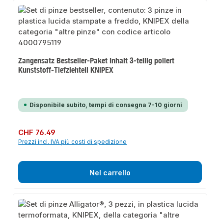
Zangensatz Bestseller-Paket Inhalt 3-teilig poliert
Kunststoff-Tiefziehteil KNIPEX
Disponibile subito, tempi di consegna 7-10 giorni
Prezzo normale:
CHF 76.49
Prezzi incl. IVA più costi di spedizione
Nel carrello