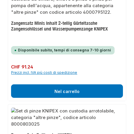
Zangensatz Minis Inhalt 2-teilig Gürteltasche
Zangenschlüssel und Wasserpumpenzange KNIPEX
Disponibile subito, tempi di consegna 7-10 giorni
Prezzo normale:
CHF 91.24
Prezzi incl. IVA più costi di spedizione
Nel carrello