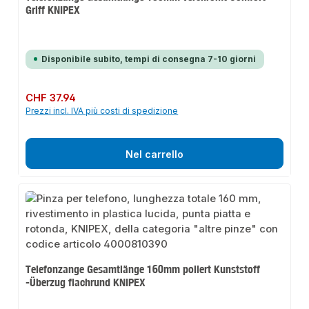
Griff KNIPEX
Disponibile subito, tempi di consegna 7-10 giorni
Prezzo normale:
CHF 37.94
Prezzi incl. IVA più costi di spedizione
Nel carrello
Telefonzange Gesamtlänge 160mm poliert Kunststoff
-Überzug flachrund KNIPEX