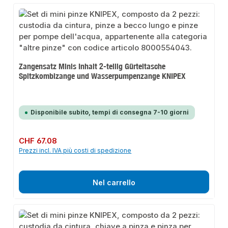
Zangensatz Minis Inhalt 2-teilig Gürteltasche
Spitzkombizange und Wasserpumpenzange KNIPEX
Disponibile subito, tempi di consegna 7-10 giorni
Prezzo normale:
CHF 67.08
Prezzi incl. IVA più costi di spedizione
Nel carrello