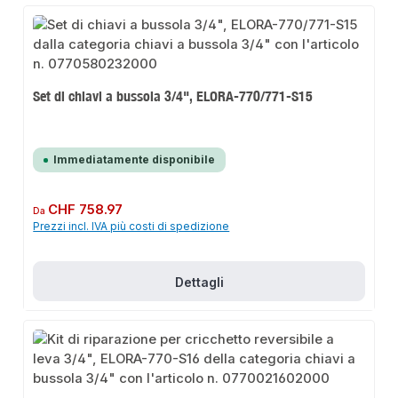
Set di chiavi a bussola 3/4", ELORA-770/771-S15
Immediatamente disponibile
Prezzo normale:
CHF 758.97
Da
Prezzi incl. IVA più costi di spedizione
Dettagli