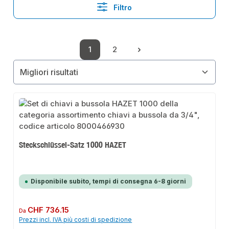
Filtro
1
2
Pagina
Pagina
Steckschlüssel-Satz 1000 HAZET
Disponibile subito, tempi di consegna 6-8 giorni
Prezzo normale:
CHF 736.15
Da
Prezzi incl. IVA più costi di spedizione