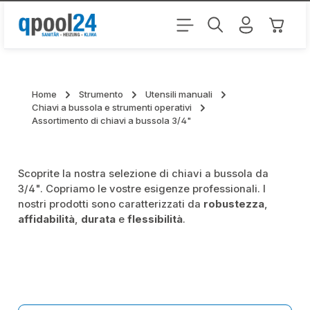
Passa al contenuto principale
Il carr
Home
Strumento
Utensili manuali
Chiavi a bussola e strumenti operativi
Assortimento di chiavi a bussola 3/4"
Scoprite la nostra selezione di chiavi a bussola da
3/4". Copriamo le vostre esigenze professionali. I
nostri prodotti sono caratterizzati da
robustezza
,
affidabilità
,
durata
e
flessibilità
.