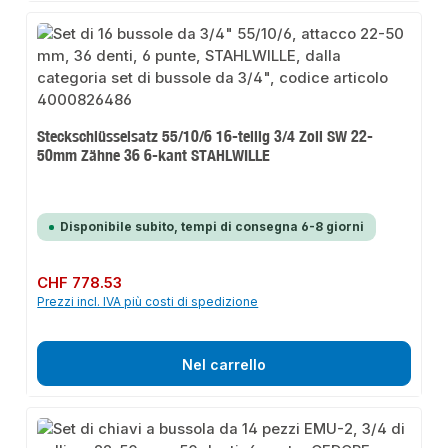
Steckschlüsselsatz 55/10/6 16-teilig 3/4 Zoll SW 22-
50mm Zähne 36 6-kant STAHLWILLE
Disponibile subito, tempi di consegna 6-8 giorni
Prezzo normale:
CHF 778.53
Prezzi incl. IVA più costi di spedizione
Nel carrello