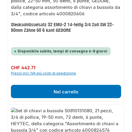
Steckschlüsselsatz 32 EMU-2 14-teilig 3/4 Zoll SW 22-
50mm Zähne 50 6 kant GEDORE
Disponibile subito, tempi di consegna 6-8 giorni
Prezzo normale:
CHF 442.71
Prezzi incl. IVA più costi di spedizione
Nel carrello