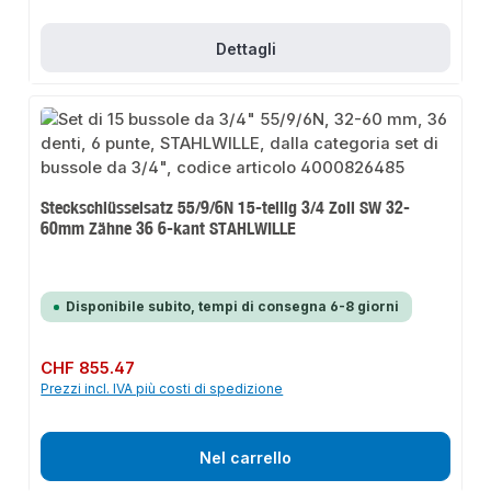
Dettagli
Steckschlüsselsatz 55/9/6N 15-teilig 3/4 Zoll SW 32-
60mm Zähne 36 6-kant STAHLWILLE
Disponibile subito, tempi di consegna 6-8 giorni
Prezzo normale:
CHF 855.47
Prezzi incl. IVA più costi di spedizione
Nel carrello