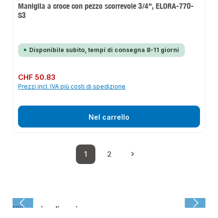
Maniglia a croce con pezzo scorrevole 3/4", ELORA-770-
S3
Disponibile subito, tempi di consegna 8-11 giorni
Prezzo normale:
CHF 50.83
Prezzi incl. IVA più costi di spedizione
Nel carrello
1
2
Pagina
Pagina
Ultima visualizzazione: