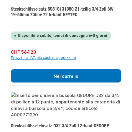
Steckschlüsselsatz 50810131080 21-teilig 3/4 Zoll SW
19-50mm Zähne 72 6-kant HEYTEC
Disponibile subito, tempi di consegna 6-8 giorni
Prezzo normale:
CHF 564.20
Prezzi incl. IVA più costi di spedizione
Nel carrello
Steckschlüsseleinsatz D32 3/4 Zoll 12-kant GEDORE