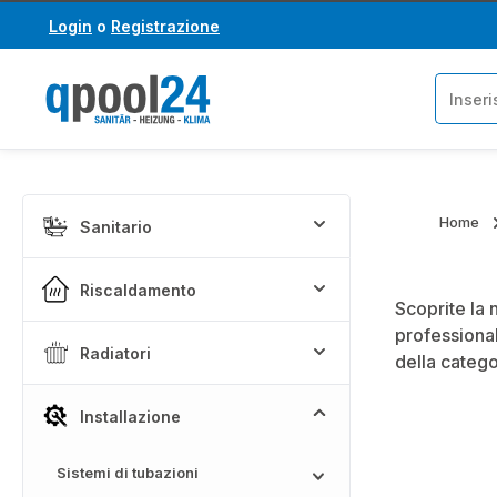
Login
o
Registrazione
assa al contenuto principale
Salta alla ricerca
Home
Sanitario
Riscaldamento
Scoprite la 
professional
Radiatori
della categ
Installazione
Sistemi di tubazioni