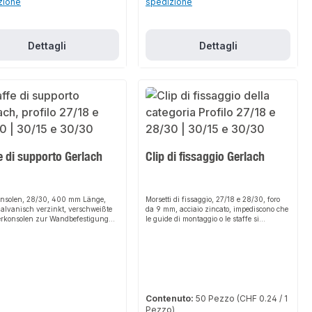
zione
spedizione
Dettagli
Dettagli
e di supporto Gerlach
Clip di fissaggio Gerlach
onsolen, 28/30, 400 mm Länge,
Morsetti di fissaggio, 27/18 e 28/30, foro
galvanisch verzinkt, verschweißte
da 9 mm, acciaio zincato, impediscono che
erkonsolen zur Wandbefestigung
le guide di montaggio o le staffe si
rtrassen, profilgleich den
divarichino sotto carichi pesanti
echenden Montageschienen
Contenuto:
50 Pezzo
(CHF 0.24 / 1
Pezzo)