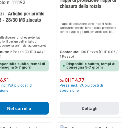
chiusura della rotaia
zi - Artiglio per profilo
8 - 28/30 M6 zincato
I tappi di protezione sono inseriti nella
parte anteriore dei binari come protezione
contro i tagli e gli urti, evitando così le
lesioni causate dagli spigoli vivi.
alle diverse lunghezze dei lati
glio, il design dell'artiglio di
o consente un'installazione corretta
ave a T.La staffa di fissaggio -
nuto:
2 Pezzo
(CHF 3.46 / 1
Contenuto:
100 Pezzo
(CHF 0.06 /
 staffa per rotaie - funge da
)
1 Pezzo)
 per le rotaie, per cui il fissaggio
ve in acciaio avviene con due artigli
sponibile subito, tempi di
Disponibile subito, tempi di
rto in ogni caso.Per il fissaggio
nsegna 5-7 giorni
consegna 5-7 giorni
taie di supporto alle strutture di
o, l'installazione è possibile senza
e saldare, anche come allineamento
normale:
6.91
Prezzo normale:
CHF 4.77
Da
vo. L'artiglio è ideale per i fissaggi
incl. IVA più costi di
Prezzi incl. IVA più costi di
e si adatta perfettamente a tutte le
 T standard.
zione
spedizione
Nel carrello
Dettagli