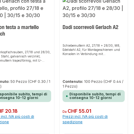
con testa a martello
Dadi scorrevoli Gerlach A2
ach
Schiebemuttern A2, 27/18 + 28/30, M8,
Edelstahl A2, für Montageschienen und
kopfschrauben, 27/18 und 28/30,
Konsolen in Verbindung mit
Stahl, galvanisch verzinkt,
Gewindeenden, mit durchgehendem
muttern trapezförmig, mit U-
Gewinde der Schiebemutter
en DIN 9021 und
antmuttern DIN 934
nuto:
50 Pezzo
(CHF 0.30 / 1
Contenuto:
100 Pezzo
(CHF 0.44 /
)
1 Pezzo)
sponibile subito, tempi di
Disponibile subito, tempi di
nsegna 10-12 giorni
consegna 10-12 giorni
normale:
F 20.18
Prezzo normale:
CHF 55.01
Da
incl. IVA più costi di
Prezzi incl. IVA più costi di
zione
spedizione