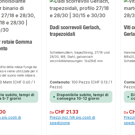
Dadi scorrevoli Gerlach,
Viti 
trapezoidali
Gerl
 rotaie Gomma
ento
Schiebemuttern, trapezförmig, 27/18 und
Hammer
28/30, M8, Stahl, galvanisch
M8x20, 
verzinktAbmessungen: 16x28x5 mm
Schiebe
Scheib
filo della rotaia funge da
Sechsk
co e viene utilizzata per il
 del suono nelle rotaie e
ate. In questo modo si
0 Metri
(CHF 0.60 / 1
Contenuto:
100 Pezzo
(CHF 0.13 / 1
Conte
smissione del suono aereo o
Pezzo)
Pezzo
 componente all'altro.
le subito, tempi di
Disponibile subito, tempi di
Di
 5-7 giorni
consegna 10-12 giorni
co
.00
Prezzo normale:
CHF 21.33
Prezzo 
CH
Da
Da
A più costi di
Prezzi incl. IVA più costi di
Prezzi 
spedizione
spedi