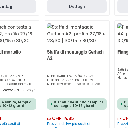
Dettagli
Dettagli
 di martello
Staffa di montaggio Gerlach
Flang
A2
Sattelf
A4, erm
auben A2, 27/18 +
Montagewinkel A2, 27/18, 90 Grad,
Montage
delstahl A2, mit U-
Edelstahl A2, zur Konstruktion von
untersc
1 und Sechskantmutter,
Montagesystemen universell einsetzbar,
 der Rohrschellen an
mit Langlöchern zur besseren Montage
0 Pezzo
(CHF 0.73 / 1
n und Konsolen,
trapetzförmig
le subito, tempi di
Disponibile subito, tempi di
Di
 10-12 giorni
consegna 10-12 giorni
co
81
Prezzo normale:
CHF 14.35
Prezzo 
CH
Da
Da
A più costi di
Prezzi incl. IVA più costi di
Prezzi 