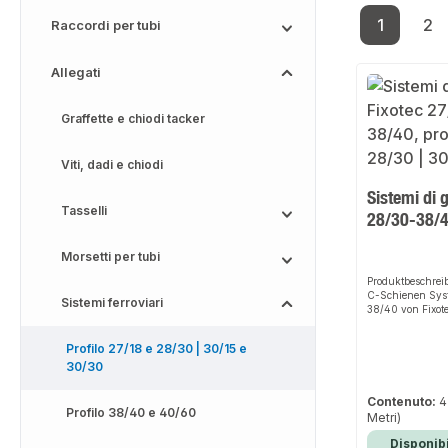
1
2
Raccordi per tubi
Pagina
Pa
Allegati
Graffette e chiodi tacker
Viti, dadi e chiodi
Sistemi di 
Tasselli
28/30-38/
Morsetti per tubi
Produktbeschrei
C-Schienen Sys
Sistemi ferroviari
38/40 von Fixotec
einfache und si
Erstellung von 
Profilo 27/18 e 28/30 | 30/15 e
Rohrtrassen. Da
30/30
und der hochwert
für perfekten Hal
an verschieden
Contenuto:
4
Das robuste Des
Profilo 38/40 e 40/60
Metri)
Montage machen 
zuverlässigen Wa
Disponibi