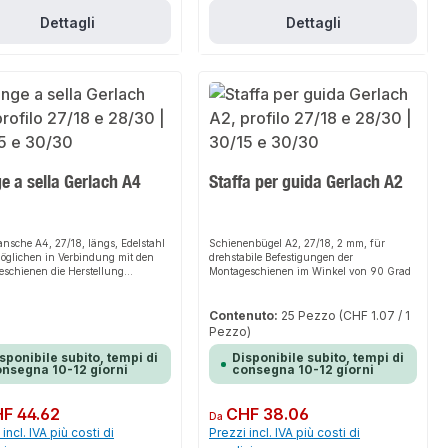
Dettagli
Dettagli
e a sella Gerlach A4
Staffa per guida Gerlach A2
lansche A4, 27/18, längs, Edelstahl
Schienenbügel A2, 27/18, 2 mm, für
öglichen in Verbindung mit den
drehstabile Befestigungen der
schienen die Herstellung
Montageschienen im Winkel von 90 Grad
hiedlich langer Konsolen
Contenuto:
25 Pezzo
(CHF 1.07 / 1
Pezzo)
sponibile subito, tempi di
Disponibile subito, tempi di
nsegna 10-12 giorni
consegna 10-12 giorni
normale:
F 44.62
Prezzo normale:
CHF 38.06
Da
incl. IVA più costi di
Prezzi incl. IVA più costi di