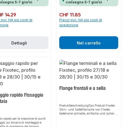
alla ruggine grazie al loro materiale.
nsegna 5-7 giorni
consegna 5-7 giorni
 und die einfache Montage machen
Produkt zu einer zuverlässigen
r jede Installation. Die
normale:
F 14.29
Prezzo normale:
CHF 11.85
muttern ermöglichen eine präzise
ung der Abhängung an der
incl. IVA più costi di
Prezzi incl. IVA più costi di
hten Stelle und bieten eine hohe
zione
spedizione
auigkeit.EigenschaftenHochwertig
vanisch verzinkter Stahl für
n KorrosionsschutzGeeignet für die
igung von Gewindestangen und -
Dettagli
Nel carrello
Einfache und flexible
ationHohe
nauigkeitAnwendungsbereicheMon
hienenSchienenkonsolenGebäudete
ragekonstruktionenProduktdatenMa
 Stahl, galvanisch verzinktGeeignet
18 und 28/30 ProfileIn unserem
nt finden Sie auch passende
teile sowie weitere Produkte für
schluss.
Flange frontali e a sella
ggio rapido Fissaggio
taia
ProduktbeschreibungDas Produkt Fixotec
Stirn- und Sattelflansche von Fixotec
bietet eine schnelle, einfache und sichere
Lösung zur Befestigung von
io rapido per la creazione di punti
Montageschienen an Wand, Boden oder
aggio sul binario di montaggio e
Decke. Dank der stabilen Bauweise und
taffa di montaggio del binario