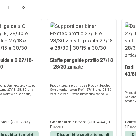
gina
guide a C 27/18-
Staffe per guide profilo 27/18
40
- 28/30 zincate
Dadi 
40/60
bungDas Produkt Fixotec
ProduktbeschreibungDas Produkt Fixotec
teme 27/18, 28/30 und
Schienenkonsolen Profil 27/18 und 28/30
Produkt
 bietet eine schnelle,
verzinkt von Fixotec bietet eine schnelle,
Schieb
chere Lösung zur
einfache und sichere Lösung zur
schlank
Rohrbefestigungen und
Erstellung von Rohreinzelbefestigungen
schnell
nk der stabilen Bauweise
und Rohrtrassen. Dank der stabilen
Befest
igen Materialien sorgt es
Bauweise und der hochwertigen
stiften
t und passt sich flexibel
Materialien sorgt es für perfekten Halt und
Schiene
e Anwendungsbereiche an.
passt sich flexibel an verschiedene
 Metri
(CHF 2.83 / 1
Contenuto:
2 Pezzo
(CHF 4.44 / 1
Conte
Bauwei
ign und die einfache
Anwendungsbereiche an. Das robuste
Pezzo)
1 Pez
Materia
dieses Produkt zu einer
Design und die einfache Montage machen
passt s
hl für jede Installation.
dieses Produkt zu einer zuverlässigen
le subito, tempi di
Disponibile subito, tempi di
Di
Anwend