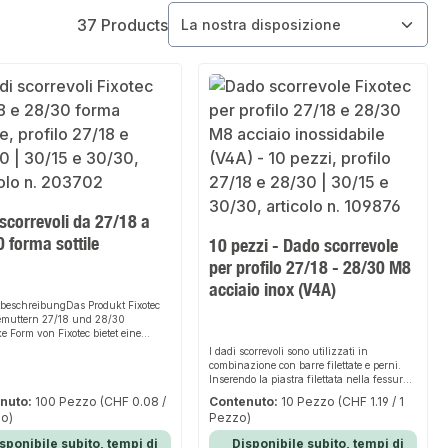
37 Products
scorrevoli da 27/18 a
 forma sottile
10 pezzi - Dado scorrevole
per profilo 27/18 - 28/30 M8
acciaio inox (V4A)
beschreibungDas Produkt Fixotec
emuttern 27/18 und 28/30
e Form von Fixotec bietet eine
e, einfache und sichere Lösung zur
I dadi scorrevoli sono utilizzati in
igung von Gewindestangen und -
combinazione con barre filettate e perni.
 in Montageschienen und
Inserendo la piastra filettata nella fessura
nkonsolen. Dank der stabilen
della guida, è possibile fissare la
nuto:
100 Pezzo
(CHF 0.08 /
Contenuto:
10 Pezzo
(CHF 1.19 / 1
se und der hochwertigen
sospensione nella posizione desiderata. I
zo)
Pezzo)
lien sorgt es für perfekten Halt und
dadi scorrevoli in acciaio inox sono
ich flexibel an verschiedene
particolarmente resistenti alle intemperie e
sponibile subito, tempi di
Disponibile subito, tempi di
ungsbereiche an. Das robuste