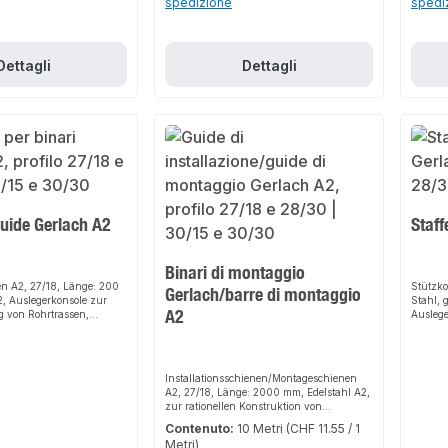
spedizione
spedi
Dettagli
Dettagli
guide Gerlach A2
Staff
Binari di montaggio
n A2, 27/18, Länge: 200
Stützk
Gerlach/barre di montaggio
2, Auslegerkonsole zur
Stahl, 
A2
 von Rohrtrassen,
Ausleg
t Langlöchern 11x20 mm,
von Roh
 entsprechenden
entspr
n
Installationsschienen/Montageschienen
A2, 27/18, Länge: 2000 mm, Edelstahl A2,
zur rationellen Konstruktion von
Rohrtrassen, Sonderkonstruktionen und
Contenuto:
10 Metri
(CHF 11.55 / 1
Einzelbefestigungen an Wand und Decke,
Metri)