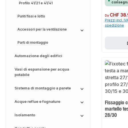
Die Montageschie
consegna
Profilo 41/21 e 41/41
einsetzbar und 
für die Herstell
leichten
Prezzo normale:
CHF 38.
Da
Punti fissi e lotto
Tragekonstrukti
Prezzi incl. IV
ertiges, sendzim
erhöhten Korros
spedizione
optimalen Ausric
Accessori per la ventilazione
DirektmontageSc
Erstellung von 
Anbringung weit
Parti di montaggio
Konstruktionsele
in den Gewerken
Lüftung und
Automazione degli edifici
ElektroAnwendun
ngenRohrtrassen
Tragekonstrukti
Stahl, sendzimi
Vasi di espansione per acqua
Größen: 27/18, 
potabile
unserem Sortime
passende Zubehör
Produkte für den
Sistema di montaggio a parete
27/18Länge: 2 mM
mmMaterial: Sta
verzinktVerkauf
seit über 20 Jahr
Acque reflue e fognature
Fissaggio c
Profiqualität - s
martello te
persönlichen un
Kundenservice -
28/30
Isolamento