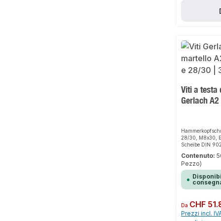
Viti a testa
Gerlach A2
Hammerkopfschr
28/30, M8x30, E
Scheibe DIN 902
zur Befestigung
Contenuto:
5
Montageschiene
Pezzo)
Schiebemuttern 
Disponibi
consegna
Prezzo normale:
CHF 51.
Da
Prezzi incl. IV