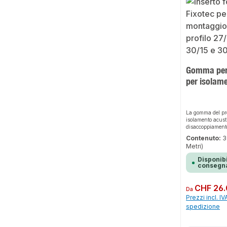
Gomma per
per isolam
La gomma del pro
isolamento acusti
disaccoppiamento
nelle barre filett
Contenuto:
3
impedisce la tra
Metri)
strutturale da un
Disponibi
consegna
Prezzo normale:
CHF 26
Da
Prezzi incl. IV
spedizione