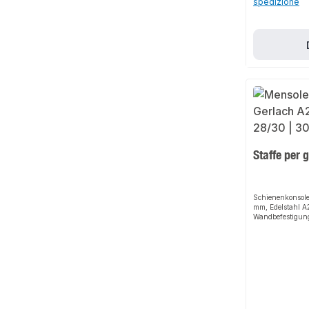
spedizione
Staffe per 
Schienenkonsole
mm, Edelstahl A
Wandbefestigung
Grundplatten mi
profilgleich den
Montageschiene