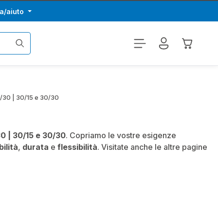
a/aiuto
Il carrel
8/30 | 30/15 e 30/30
30 | 30/15 e 30/30
. Copriamo le vostre esigenze
bilità
,
durata
e
flessibilità
. Visitate anche le altre pagine