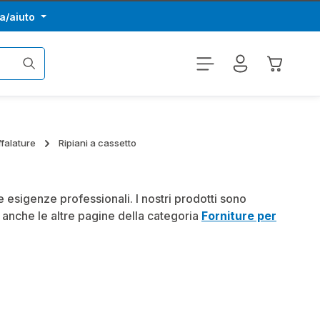
a/aiuto
Il carrel
falature
Ripiani a cassetto
 esigenze professionali. I nostri prodotti sono
te anche le altre pagine della categoria
Forniture per