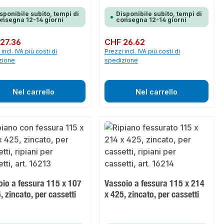
sponibile subito, tempi di
Disponibile subito, tempi di
nsegna 12-14 giorni
consegna 12-14 giorni
normale:
27.36
Prezzo normale:
CHF 26.62
incl. IVA più costi di
Prezzi incl. IVA più costi di
zione
spedizione
Nel carrello
Nel carrello
oio a fessura 115 x 107
Vassoio a fessura 115 x 214
, zincato, per cassetti
x 425, zincato, per cassetti