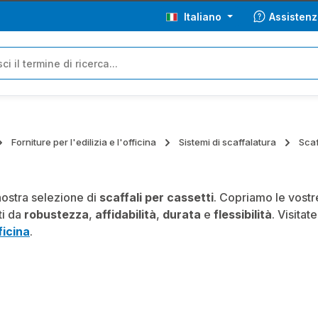
Italiano
Assistenz
Forniture per l'edilizia e l'officina
Sistemi di scaffalatura
Scaf
nostra selezione di
scaffali per cassetti
. Copriamo le vostre
ti da
robustezza
,
affidabilità
,
durata
e
flessibilità
. Visita
ficina
.