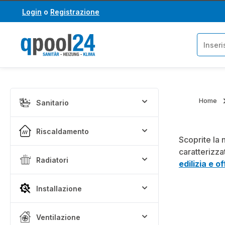
Login
o
Registrazione
assa al contenuto principale
Salta alla ricerca
Home
Sanitario
Riscaldamento
Scoprite la 
caratterizza
Radiatori
edilizia e of
Installazione
Ventilazione