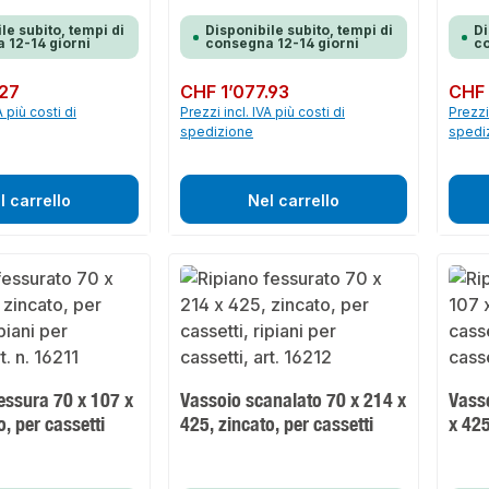
le subito, tempi di
Disponibile subito, tempi di
Di
 12-14 giorni
consegna 12-14 giorni
co
.27
Prezzo normale:
CHF 1’077.93
Prezzo 
CHF 
A più costi di
Prezzi incl. IVA più costi di
Prezzi 
spedizione
spedi
l carrello
Nel carrello
essura 70 x 107 x
Vassoio scanalato 70 x 214 x
Vass
o, per cassetti
425, zincato, per cassetti
x 425