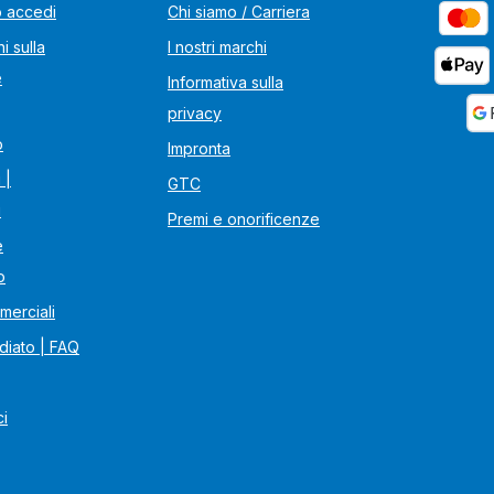
o accedi
Chi siamo / Carriera
i sulla
I nostri marchi
e
Informativa sulla
privacy
o
Impronta
 |
GTC
i
Premi e onorificenze
e
o
merciali
diato | FAQ
ci