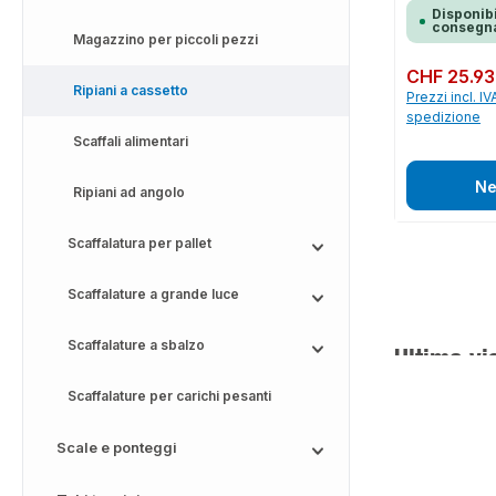
Disponibi
consegna
Magazzino per piccoli pezzi
Prezzo normale:
CHF 25.93
Ripiani a cassetto
Prezzi incl. IV
spedizione
Scaffali alimentari
Ne
Ripiani ad angolo
Scaffalatura per pallet
Scaffalature a grande luce
Scaffalature a sbalzo
Ultima vi
Scaffalature per carichi pesanti
Scale e ponteggi