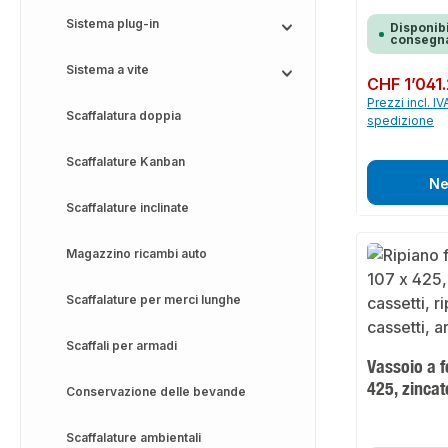
Sistema plug-in
Disponibi
consegna
Sistema a vite
Prezzo normale:
CHF 1’041
Prezzi incl. IV
Scaffalatura doppia
spedizione
Scaffalature Kanban
Ne
Scaffalature inclinate
Magazzino ricambi auto
Scaffalature per merci lunghe
Scaffali per armadi
Vassoio a f
425, zincat
Conservazione delle bevande
Scaffalature ambientali