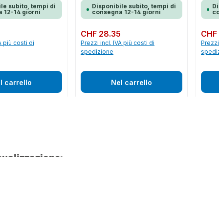
le subito, tempi di
Disponibile subito, tempi di
Di
 12-14 giorni
consegna 12-14 giorni
co
Prezzo normale:
CHF 28.35
Prezzo 
CHF 
A più costi di
Prezzi incl. IVA più costi di
Prezzi 
spedizione
spedi
l carrello
Nel carrello
sualizzazione: