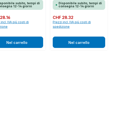
sponibile subito, tempi di
Disponibile subito, tempi di
nsegna 12-14 giorni
consegna 12-14 giorni
normale:
28.16
Prezzo normale:
CHF 28.32
incl. IVA più costi di
Prezzi incl. IVA più costi di
zione
spedizione
Nel carrello
Nel carrello