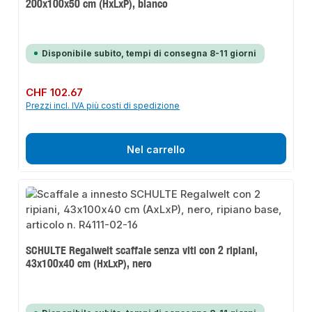
200x100x50 cm (HxLxP), bianco
Disponibile subito, tempi di consegna 8-11 giorni
Prezzo normale:
CHF 102.67
Prezzi incl. IVA più costi di spedizione
Nel carrello
SCHULTE Regalwelt scaffale senza viti con 2 ripiani,
43x100x40 cm (HxLxP), nero