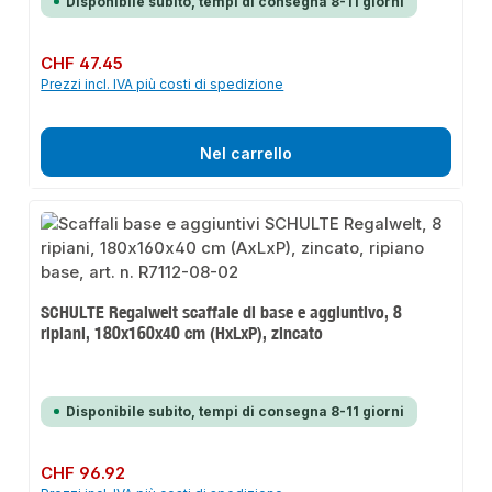
Disponibile subito, tempi di consegna 8-11 giorni
Prezzo normale:
CHF 47.45
Prezzi incl. IVA più costi di spedizione
Nel carrello
SCHULTE Regalwelt scaffale di base e aggiuntivo, 8
ripiani, 180x160x40 cm (HxLxP), zincato
Disponibile subito, tempi di consegna 8-11 giorni
Prezzo normale:
CHF 96.92