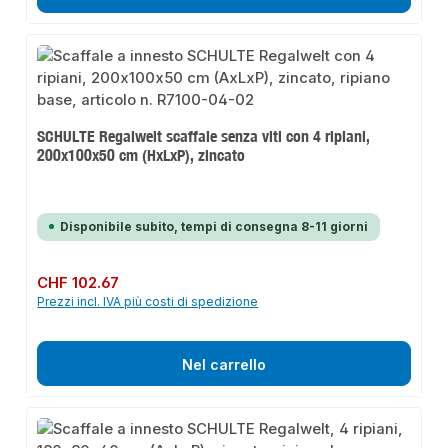
SCHULTE Regalwelt scaffale senza viti con 4 ripiani,
200x100x50 cm (HxLxP), zincato
Disponibile subito, tempi di consegna 8-11 giorni
Prezzo normale:
CHF 102.67
Prezzi incl. IVA più costi di spedizione
Nel carrello