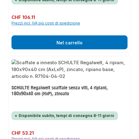
Prezzo normale:
CHF 106.11
Prezzi incl. IVA più costi di spedizione
Nel carrello
SCHULTE Regalwelt scaffale senza viti, 4 ripiani,
180x90x40 cm (HxP), zincato
Disponibile subito, tempi di consegna 8-11 giorni
Prezzo normale:
CHF 53.21
Prezzi incl. IVA più costi di spedizione