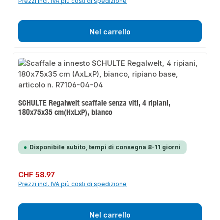
Prezzi incl. IVA più costi di spedizione
Nel carrello
SCHULTE Regalwelt scaffale senza viti, 4 ripiani,
180x75x35 cm(HxLxP), bianco
Disponibile subito, tempi di consegna 8-11 giorni
Prezzo normale:
CHF 58.97
Prezzi incl. IVA più costi di spedizione
Nel carrello