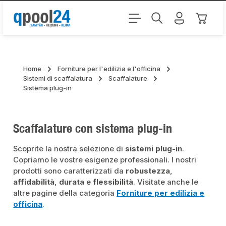
Passa al contenuto principale
Il carr
Home
Forniture per l'edilizia e l'officina
Sistemi di scaffalatura
Scaffalature
Sistema plug-in
Scaffalature con sistema plug-in
Scoprite la nostra selezione di
sistemi plug-in
.
Copriamo le vostre esigenze professionali. I nostri
prodotti sono caratterizzati da
robustezza
,
affidabilità
,
durata
e
flessibilità
. Visitate anche le
altre pagine della categoria
Forniture per edilizia e
officina
.