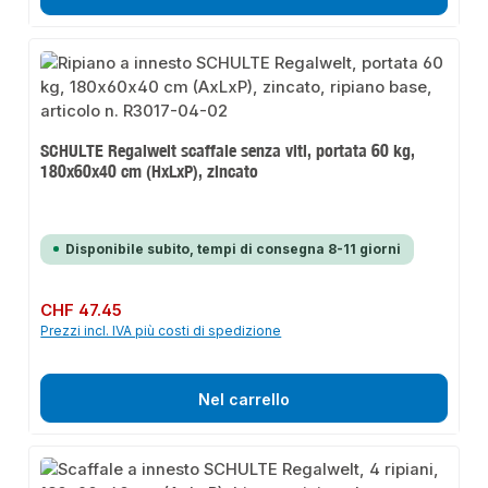
SCHULTE Regalwelt scaffale senza viti, portata 60 kg,
180x60x40 cm (HxLxP), zincato
Disponibile subito, tempi di consegna 8-11 giorni
Prezzo normale:
CHF 47.45
Prezzi incl. IVA più costi di spedizione
Nel carrello