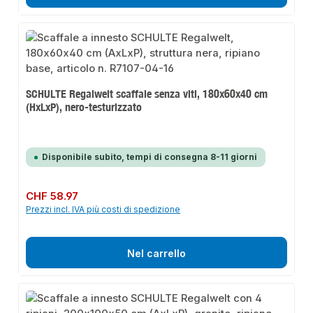
SCHULTE Regalwelt scaffale senza viti, 180x60x40 cm
(HxLxP), nero-testurizzato
Disponibile subito, tempi di consegna 8-11 giorni
Prezzo normale:
CHF 58.97
Prezzi incl. IVA più costi di spedizione
Nel carrello