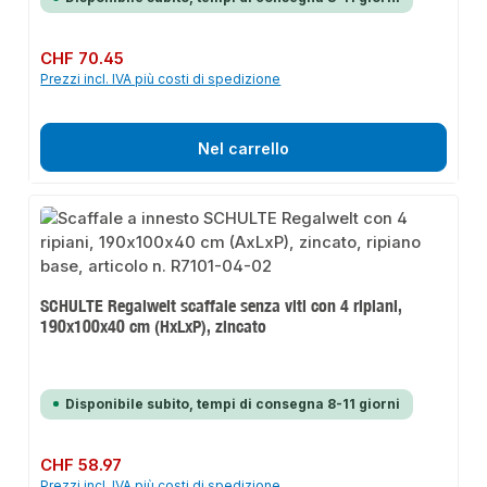
Prezzo normale:
CHF 70.45
Prezzi incl. IVA più costi di spedizione
Nel carrello
SCHULTE Regalwelt scaffale senza viti con 4 ripiani,
190x100x40 cm (HxLxP), zincato
Disponibile subito, tempi di consegna 8-11 giorni
Prezzo normale:
CHF 58.97
Prezzi incl. IVA più costi di spedizione