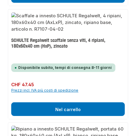
SCHULTE Regalwelt scaffale senza viti, 4 ripiani,
180x60x40 cm (HxP), zincato
Disponibile subito, tempi di consegna 8-11 giorni
Prezzo normale:
CHF 47.45
Prezzi incl. IVA più costi di spedizione
Nel carrello