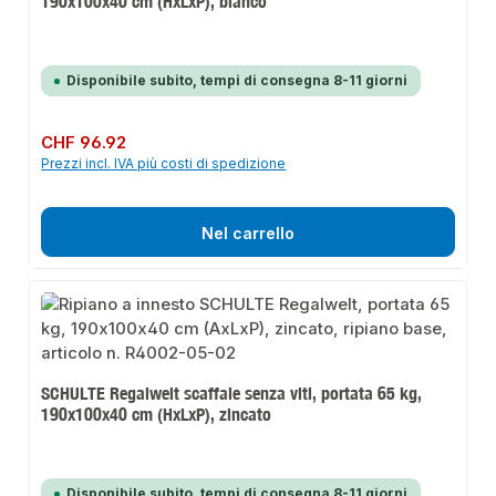
190x100x40 cm (HxLxP), bianco
Disponibile subito, tempi di consegna 8-11 giorni
Prezzo normale:
CHF 96.92
Prezzi incl. IVA più costi di spedizione
Nel carrello
SCHULTE Regalwelt scaffale senza viti, portata 65 kg,
190x100x40 cm (HxLxP), zincato
Disponibile subito, tempi di consegna 8-11 giorni