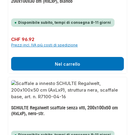
200x100x30 cm (HxLxP), bianco
Disponibile subito, tempi di consegna 8-11 giorni
Prezzo normale:
CHF 96.92
Prezzi incl. IVA più costi di spedizione
Nel carrello
SCHULTE Regalwelt scaffale senza viti, 200x100x50 cm
(HxLxP), nero-str.
Disponibile subito, tempi di consegna 8-11 giorni