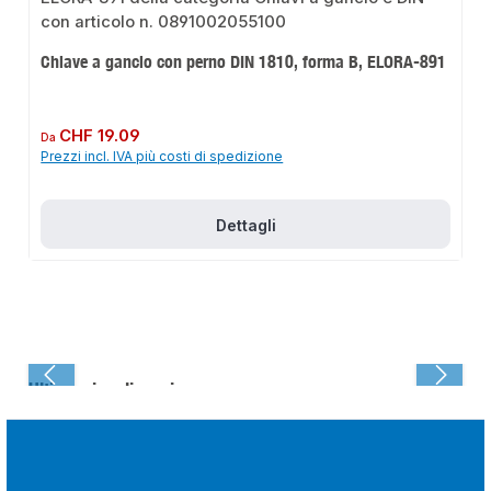
Chiave a gancio con perno DIN 1810, forma B, ELORA-891
Prezzo normale:
CHF 19.09
Da
Prezzi incl. IVA più costi di spedizione
Dettagli
Ultima visualizzazione: