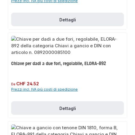
Prezzi incl. IVA più costi di spedizione
Dettagli
Chiave per dadi a due fori, regolabile, ELORA-892
Prezzo normale:
CHF 24.52
Da
Prezzi incl. IVA più costi di spedizione
Dettagli