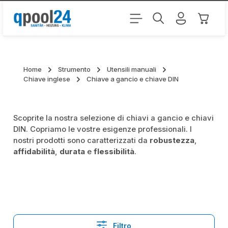
Passa al contenuto principale
Il carr
Home
Strumento
Utensili manuali
Chiave inglese
Chiave a gancio e chiave DIN
Scoprite la nostra selezione di chiavi a gancio e chiavi
DIN. Copriamo le vostre esigenze professionali. I
nostri prodotti sono caratterizzati da
robustezza
,
affidabilità
,
durata
e
flessibilità
.
Filtro