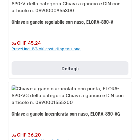
Chiave a gancio regolabile con naso, ELORA-890-V
Prezzo normale:
CHF 45.24
Da
Prezzi incl. IVA più costi di spedizione
Dettagli
Chiave a gancio incernierata con naso, ELORA-890-VG
Prezzo normale:
CHF 36.20
Da