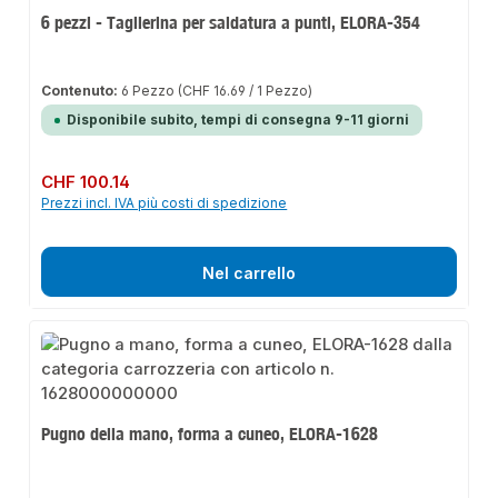
6 pezzi - Taglierina per saldatura a punti, ELORA-354
Contenuto:
6 Pezzo
(CHF 16.69 / 1 Pezzo)
Disponibile subito, tempi di consegna 9-11 giorni
Prezzo normale:
CHF 100.14
Prezzi incl. IVA più costi di spedizione
Nel carrello
Pugno della mano, forma a cuneo, ELORA-1628