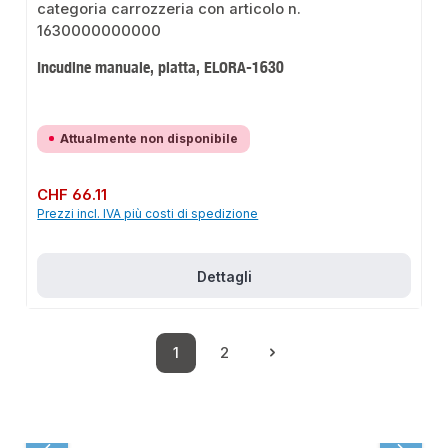
Incudine manuale, piatta, ELORA-1630
Attualmente non disponibile
Prezzo normale:
CHF 66.11
Prezzi incl. IVA più costi di spedizione
Dettagli
1
2
Pagina
Pagina