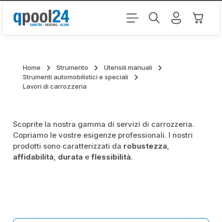
Passa al contenuto principale
Il carr
Home
Strumento
Utensili manuali
Strumenti automobilistici e speciali
Lavori di carrozzeria
Scoprite la nostra gamma di servizi di carrozzeria.
Copriamo le vostre esigenze professionali. I nostri
prodotti sono caratterizzati da
robustezza
,
affidabilità
,
durata
e
flessibilità
.