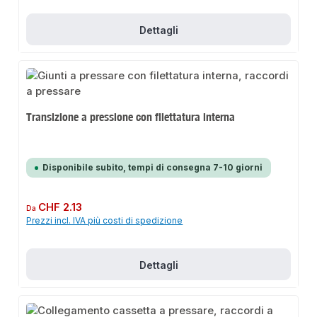
Dettagli
Transizione a pressione con filettatura interna
Disponibile subito, tempi di consegna 7-10 giorni
Prezzo normale:
CHF 2.13
Da
Prezzi incl. IVA più costi di spedizione
Dettagli