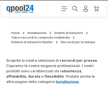
Passa al contenuto principale
Il carr
Home
Installazione
Sistemi di tubazioni
Tubi e raccordi in composito multistrato
Sistema di tubazioni Pipetec
Raccordi per la stampa
Scoprite la nostra selezione di
raccordi per presse
.
Copriamo le vostre esigenze professionali. I nostri
prodotti sono caratterizzati da
robustezza
,
affidabilità
,
durata
e
flessibilità
. Visitate anche le
altre pagine della categoria
Installazione
.