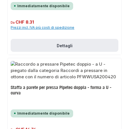
Immediatamente disponibile
Prezzo normale:
CHF 8.31
Da
Prezzi incl. IVA più costi di spedizione
Dettagli
Staffa a parete per pressa Pipetec doppia - forma a U -
curva
Immediatamente disponibile
Prezzo normale: