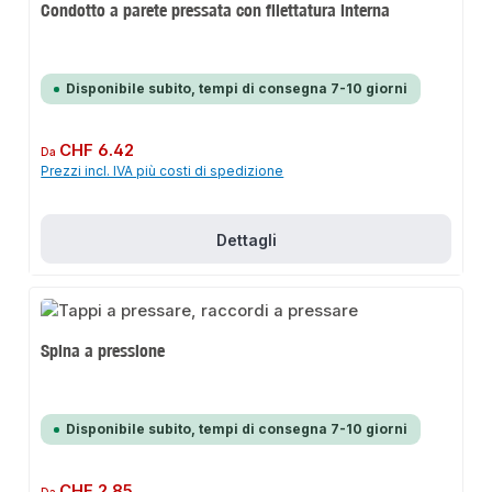
Condotto a parete pressata con filettatura interna
Disponibile subito, tempi di consegna 7-10 giorni
Prezzo normale:
CHF 6.42
Da
Prezzi incl. IVA più costi di spedizione
Dettagli
Spina a pressione
Disponibile subito, tempi di consegna 7-10 giorni
Prezzo normale:
CHF 2.85