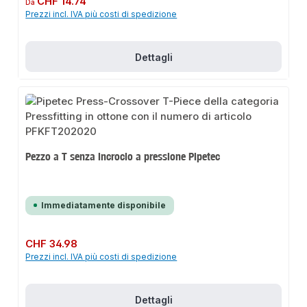
CHF 14.74
Da
Prezzi incl. IVA più costi di spedizione
Dettagli
Pezzo a T senza incrocio a pressione Pipetec
Immediatamente disponibile
Prezzo normale:
CHF 34.98
Prezzi incl. IVA più costi di spedizione
Dettagli