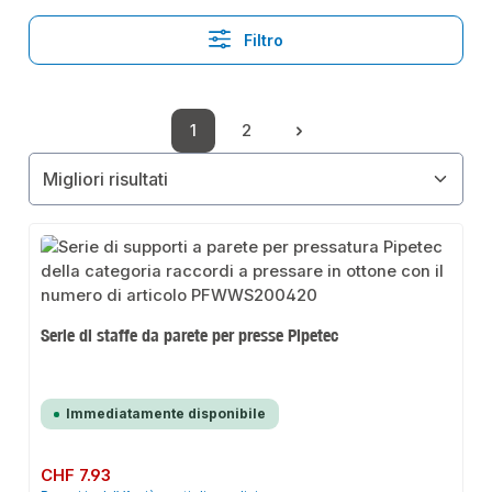
Filtro
1
2
Pagina
Pagina
Serie di staffe da parete per presse Pipetec
Immediatamente disponibile
Prezzo normale:
CHF 7.93