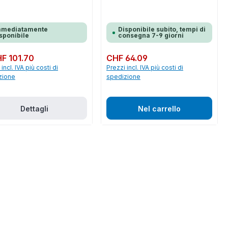
mmediatamente
Disponibile subito, tempi di
sponibile
consegna 7-9 giorni
normale:
F 101.70
Prezzo normale:
CHF 64.09
incl. IVA più costi di
Prezzi incl. IVA più costi di
zione
spedizione
Dettagli
Nel carrello