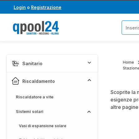
Login
o
Registrazione
assa al contenuto principale
Salta alla ricerca
Home
Sanitario
Stazione
Riscaldamento
Scoprite la 
Riscaldatore a vite
esigenze pro
altre pagine
Sistemi solari
Vasi di espansione solare