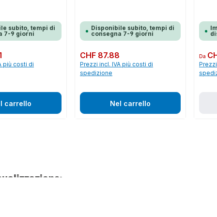
le subito, tempi di
Disponibile subito, tempi di
I
 7-9 giorni
consegna 7-9 giorni
di
1
Prezzo normale:
CHF 87.88
Prezzo 
CH
Da
A più costi di
Prezzi incl. IVA più costi di
Prezzi 
spedizione
spedi
l carrello
Nel carrello
sualizzazione: