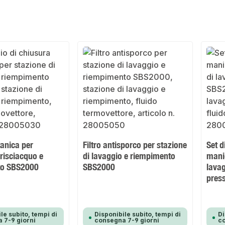
anica per
Filtro antisporco per stazione
Set d
 risciacquo e
di lavaggio e riempimento
manig
to SBS2000
SBS2000
lavag
pres
le subito, tempi di
Disponibile subito, tempi di
Di
 7-9 giorni
consegna 7-9 giorni
co