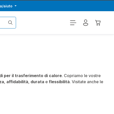
a/aiuto
Il carrel
di per il trasferimento di calore
. Copriamo le vostre
za
,
affidabilità
,
durata
e
flessibilità
. Visitate anche le