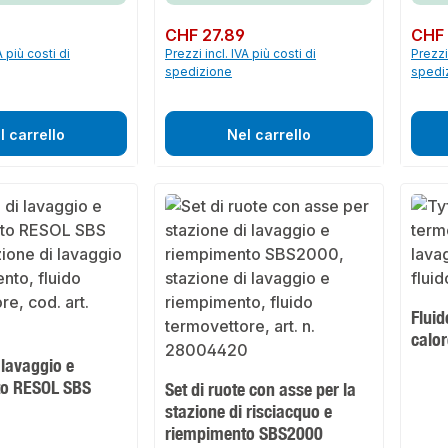
5
Prezzo normale:
CHF 27.89
Prezzo 
CHF
A più costi di
Prezzi incl. IVA più costi di
Prezzi 
spedizione
spedi
l carrello
Nel carrello
Fluid
calor
 lavaggio e
to RESOL SBS
Set di ruote con asse per la
stazione di risciacquo e
riempimento SBS2000