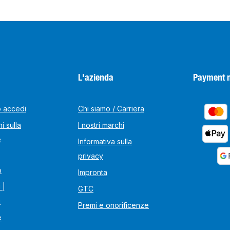
L'azienda
Payment 
o accedi
Chi siamo / Carriera
i sulla
I nostri marchi
e
Informativa sulla
privacy
o
Impronta
 |
GTC
i
Premi e onorificenze
e