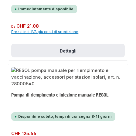
Immediatamente disponibile
Prezzo normale:
CHF 21.08
Da
Prezzi incl. IVA più costi di spedizione
Dettagli
Pompa di riempimento e iniezione manuale RESOL
Disponibile subito, tempi di consegna 8-11 giorni
Prezzo normale:
CHF 125.66