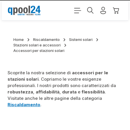
Passa al contenuto principale
Il carr
Home
Riscaldamento
Sistemi solari
Stazioni solari e accessori
Accessori per stazioni solari
Scoprite la nostra selezione di
accessori per le
stazioni solari
. Copriamo le vostre esigenze
professionali. I nostri prodotti sono caratterizzati da
robustezza
,
affidabilità
,
durata
e
flessibilità
.
Visitate anche le altre pagine della categoria
Riscaldamento
.