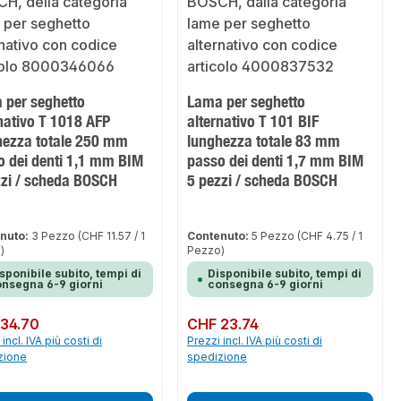
 per seghetto
Lama per seghetto
nativo T 1018 AFP
alternativo T 101 BIF
hezza totale 250 mm
lunghezza totale 83 mm
o dei denti 1,1 mm BIM
passo dei denti 1,7 mm BIM
zzi / scheda BOSCH
5 pezzi / scheda BOSCH
nuto:
3 Pezzo
(CHF 11.57 / 1
Contenuto:
5 Pezzo
(CHF 4.75 / 1
)
Pezzo)
sponibile subito, tempi di
Disponibile subito, tempi di
nsegna 6-9 giorni
consegna 6-9 giorni
normale:
34.70
Prezzo normale:
CHF 23.74
incl. IVA più costi di
Prezzi incl. IVA più costi di
zione
spedizione