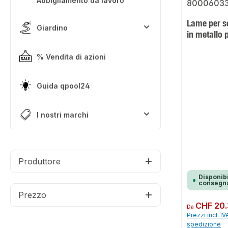
Abbigliamento da lavoro
Lame per se
Giardino
in metall
% Vendita di azioni
Guida qpool24
I nostri marchi
Produttore
Disponibi
consegna
Prezzo
Prezzo normale:
CHF 20.
Da
Prezzi incl. IV
spedizione