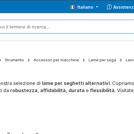
Italiano
Assistenz
Strumento
Accessori per macchine
Lame per sega
Lama
nostra selezione di
lame per seghetti alternativi
. Copriamo 
ti da
robustezza
,
affidabilità
,
durata
e
flessibilità
. Visita