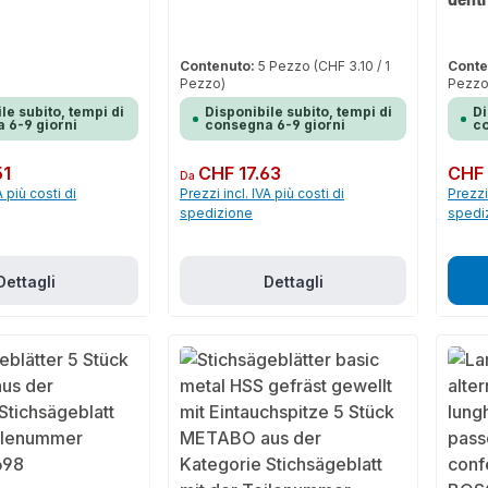
Contenuto:
5 Pezzo
(CHF 3.10 / 1
Conte
Pezzo)
Pezzo
le subito, tempi di
Disponibile subito, tempi di
Di
 6-9 giorni
consegna 6-9 giorni
co
51
Prezzo normale:
CHF 17.63
Prezzo 
CHF 
Da
A più costi di
Prezzi incl. IVA più costi di
Prezzi 
spedizione
spedi
Dettagli
Dettagli