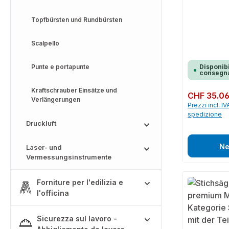
Topfbürsten und Rundbürsten
Scalpello
Punte e portapunte
Disponibi
consegna
Kraftschrauber Einsätze und
Prezzo normale:
CHF 35.0
Verlängerungen
Prezzi incl. IV
spedizione
Druckluft
Ne
Laser- und
Vermessungsinstrumente
Forniture per l'edilizia e
l'officina
Sicurezza sul lavoro -