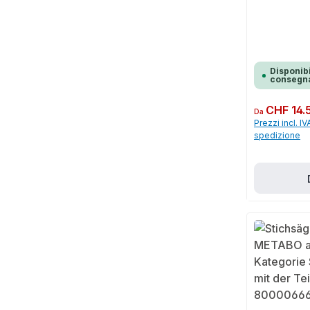
Disponibi
consegna
Prezzo normale:
CHF 14.
Da
Prezzi incl. IV
spedizione