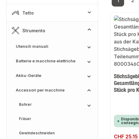
1
2
Pagina
Pa
Tetto
Strumento
Utensili manuali
Batterie e macchine elettriche
Stichsägebl
Akku-Geräte
Gesamtlän
Stück pro 
Accessori per macchine
Bohrer
Fräser
Disponibi
consegna
Gewindeschneiden
Prezzo normale:
CHF 25.15