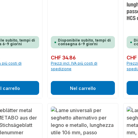
lung
passo
HCS d
le subito, tempi di
Disponibile subito, tempi di
Di
 6-9 giorni
consegna 6-9 giorni
co
6
Prezzo normale:
CHF 34.86
Prezzo 
CHF 
A più costi di
Prezzi incl. IVA più costi di
Prezzi 
spedizione
spedi
l carrello
Nel carrello