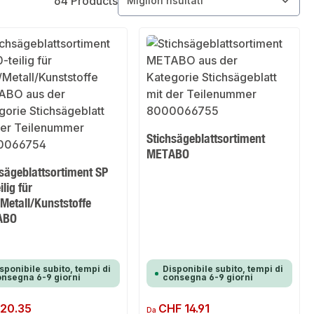
64 Products
Stichsägeblattsortiment
METABO
sägeblattsortiment SP
ilig für
Metall/Kunststoffe
ABO
sponibile subito, tempi di
Disponibile subito, tempi di
nsegna 6-9 giorni
consegna 6-9 giorni
normale:
20.35
Prezzo normale:
CHF 14.91
Da