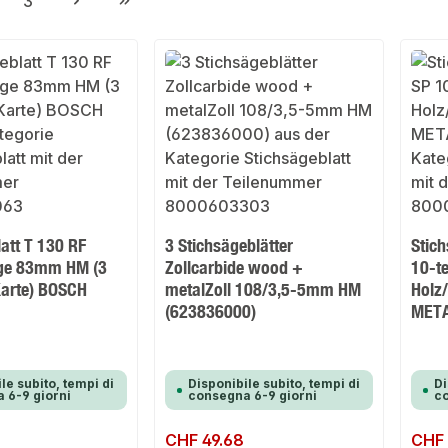
3
gina
Pagina
att T 130 RF
3 Stichsägeblätter
Stich
ge 83mm HM (3
Zollcarbide wood +
10-te
Karte) BOSCH
metalZoll 108/3,5-5mm HM
Holz/
(623836000)
MET
le subito, tempi di
Disponibile subito, tempi di
Di
 6-9 giorni
consegna 6-9 giorni
co
Prezzo normale:
CHF 49.68
Prezzo 
CHF 