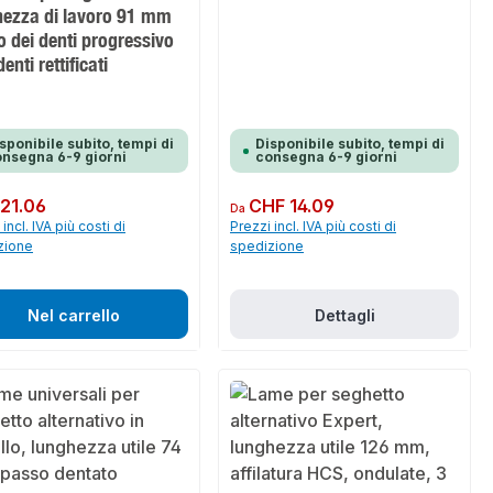
hezza di lavoro 91 mm
 dei denti progressivo
enti rettificati
sponibile subito, tempi di
Disponibile subito, tempi di
nsegna 6-9 giorni
consegna 6-9 giorni
normale:
21.06
Prezzo normale:
CHF 14.09
Da
incl. IVA più costi di
Prezzi incl. IVA più costi di
zione
spedizione
Nel carrello
Dettagli