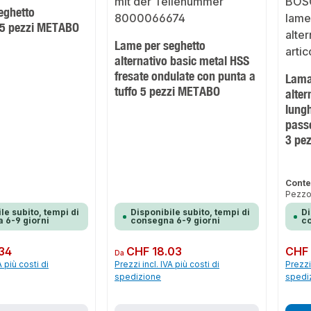
eghetto
o 5 pezzi METABO
Lame per seghetto
alternativo basic metal HSS
fresate ondulate con punta a
Lama
tuffo 5 pezzi METABO
alter
lung
pass
3 pe
Conte
Pezzo
le subito, tempi di
Disponibile subito, tempi di
Di
 6-9 giorni
consegna 6-9 giorni
co
34
Prezzo normale:
CHF 18.03
Prezzo 
CHF 
Da
A più costi di
Prezzi incl. IVA più costi di
Prezzi 
spedizione
spedi