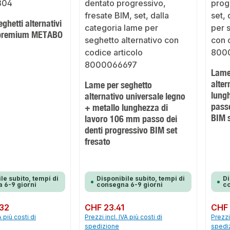
ghetti alternativi
o premium METABO
Lame
alter
Lame per seghetto
lung
alternativo universale legno
passo
+ metallo lunghezza di
BIM s
lavoro 106 mm passo dei
denti progressivo BIM set
fresato
le subito, tempi di
Disponibile subito, tempi di
Di
 6-9 giorni
consegna 6-9 giorni
co
32
Prezzo normale:
CHF 23.41
Prezzo 
CHF 
A più costi di
Prezzi incl. IVA più costi di
Prezzi 
spedizione
spedi