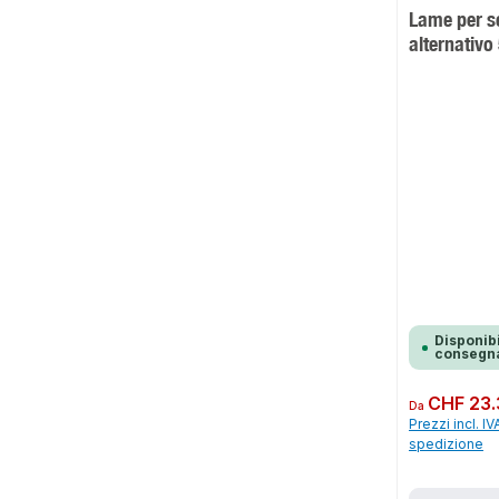
Lame per s
alternativ
Disponibi
consegna
Prezzo normale:
CHF 23.
Da
Prezzi incl. IV
spedizione