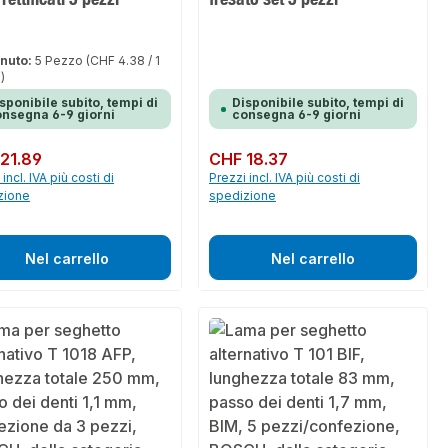
nuto:
5 Pezzo
(CHF 4.38 / 1
)
sponibile subito, tempi di
Disponibile subito, tempi di
nsegna 6-9 giorni
consegna 6-9 giorni
normale:
21.89
Prezzo normale:
CHF 18.37
incl. IVA più costi di
Prezzi incl. IVA più costi di
zione
spedizione
Nel carrello
Nel carrello