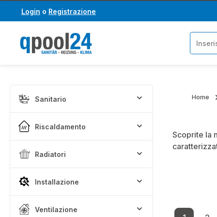
Login
o
Registrazione
assa al contenuto principale
Salta alla ricerca
Home
Sanitario
Riscaldamento
Scoprite la 
caratterizza
Radiatori
Installazione
Ventilazione