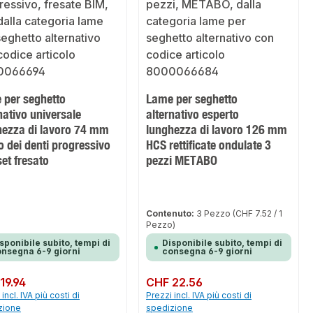
 per seghetto
Lame per seghetto
nativo universale
alternativo esperto
hezza di lavoro 74 mm
lunghezza di lavoro 126 mm
 dei denti progressivo
HCS rettificate ondulate 3
et fresato
pezzi METABO
Contenuto:
3 Pezzo
(CHF 7.52 / 1
Pezzo)
sponibile subito, tempi di
Disponibile subito, tempi di
nsegna 6-9 giorni
consegna 6-9 giorni
normale:
19.94
Prezzo normale:
CHF 22.56
incl. IVA più costi di
Prezzi incl. IVA più costi di
zione
spedizione