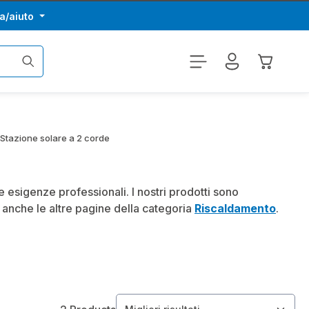
a/aiuto
Il carrel
Stazione solare a 2 corde
e esigenze professionali. I nostri prodotti sono
te anche le altre pagine della categoria
Riscaldamento
.