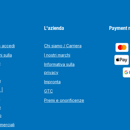
L'azienda
Payment 
o accedi
Chi siamo / Carriera
i sulla
I nostri marchi
e
Informativa sulla
privacy
o
Impronta
 |
GTC
i
Premi e onorificenze
e
o
merciali