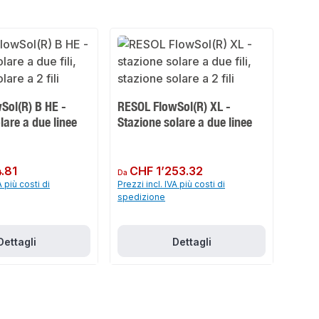
Sol(R) B HE -
RESOL FlowSol(R) XL -
lare a due linee
Stazione solare a due linee
.81
Prezzo normale:
CHF 1’253.32
Da
A più costi di
Prezzi incl. IVA più costi di
spedizione
Dettagli
Dettagli