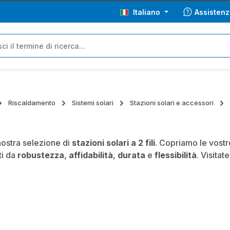
Italiano
Assistenz
Riscaldamento
Sistemi solari
Stazioni solari e accessori
nostra selezione di
stazioni solari a 2 fili
. Copriamo le vostr
ti da
robustezza
,
affidabilità
,
durata
e
flessibilità
. Visita