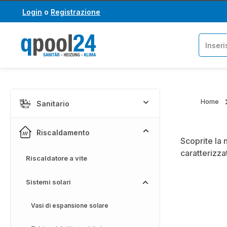
Login
o
Registrazione
assa al contenuto principale
Salta alla ricerca
Home
Sanitario
Riscaldamento
Scoprite la 
caratterizza
Riscaldatore a vite
Sistemi solari
Vasi di espansione solare