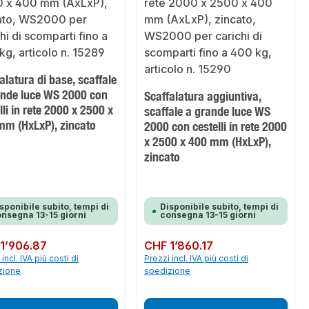
alatura di base, scaffale
ande luce WS 2000 con
Scaffalatura aggiuntiva,
lli in rete 2000 x 2500 x
scaffale a grande luce WS
mm (HxLxP), zincato
2000 con cestelli in rete 2000
x 2500 x 400 mm (HxLxP),
zincato
sponibile subito, tempi di
Disponibile subito, tempi di
nsegna 13-15 giorni
consegna 13-15 giorni
normale:
1’906.87
Prezzo normale:
CHF 1’860.17
incl. IVA più costi di
Prezzi incl. IVA più costi di
zione
spedizione