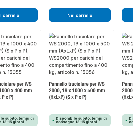
l carrello
Nel carrello
uciolare per WS
Pannello truciolare per WS
Panne
 1000 x 400 mm
2000, 19 x 1000 x 500 mm
2000
 P x P)
(HxLxP) (S x P x P)
(HxLx
le subito, tempi di
Disponibile subito, tempi di
Di
 13-15 giorni
consegna 13-15 giorni
co