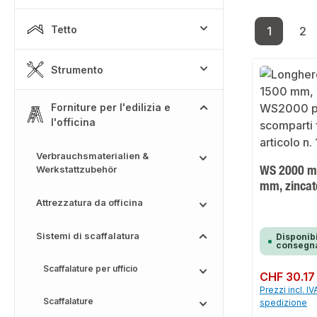
Tetto
1
2
Pagina
Pa
Strumento
Forniture per l'edilizia e
l'officina
Verbrauchsmaterialien &
WS 2000 m
Werkstattzubehör
mm, zincat
Attrezzatura da officina
Sistemi di scaffalatura
Disponibi
consegna
Scaffalature per ufficio
Prezzo normale:
CHF 30.17
Prezzi incl. IV
Scaffalature
spedizione