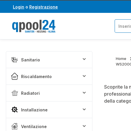
Login
o
Registrazione
assa al contenuto principale
Salta alla ricerca
Home
Sanitario
WS2000 p
Riscaldamento
Scoprite la 
Radiatori
professional
della categ
Installazione
Ventilazione