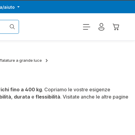
a/aiuto
Il carrel
falature a grande luce
ichi fino a 400 kg
. Copriamo le vostre esigenze
bilità
,
durata
e
flessibilità
. Visitate anche le altre pagine