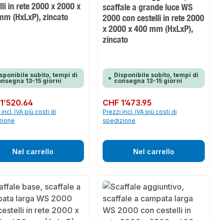
lli in rete 2000 x 2000 x
scaffale a grande luce WS
mm (HxLxP), zincato
2000 con cestelli in rete 2000
x 2000 x 400 mm (HxLxP),
zincato
sponibile subito, tempi di
Disponibile subito, tempi di
nsegna 13-15 giorni
consegna 13-15 giorni
normale:
1’520.64
Prezzo normale:
CHF 1’473.95
incl. IVA più costi di
Prezzi incl. IVA più costi di
zione
spedizione
Nel carrello
Nel carrello