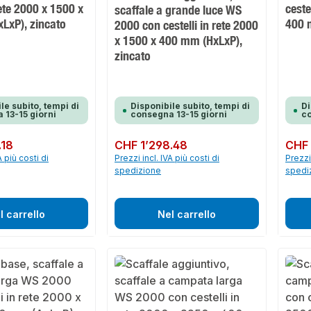
rete 2000 x 1500 x
ceste
scaffale a grande luce WS
LxP), zincato
400 
2000 con cestelli in rete 2000
x 1500 x 400 mm (HxLxP),
zincato
le subito, tempi di
Disponibile subito, tempi di
Di
 13-15 giorni
consegna 13-15 giorni
co
.18
Prezzo normale:
CHF 1’298.48
Prezzo 
CHF 
A più costi di
Prezzi incl. IVA più costi di
Prezzi 
spedizione
spedi
l carrello
Nel carrello