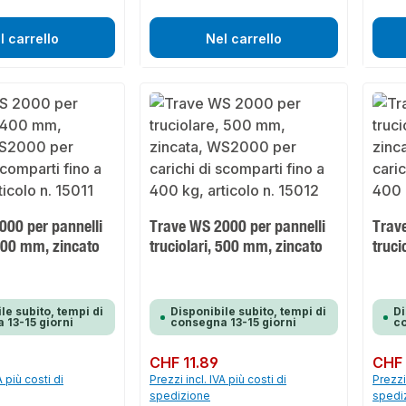
l carrello
Nel carrello
000 per pannelli
Trave WS 2000 per pannelli
Trav
 400 mm, zincato
truciolari, 500 mm, zincato
truci
le subito, tempi di
Disponibile subito, tempi di
Di
 13-15 giorni
consegna 13-15 giorni
co
Prezzo normale:
CHF 11.89
Prezzo 
CHF 
A più costi di
Prezzi incl. IVA più costi di
Prezzi 
spedizione
spedi