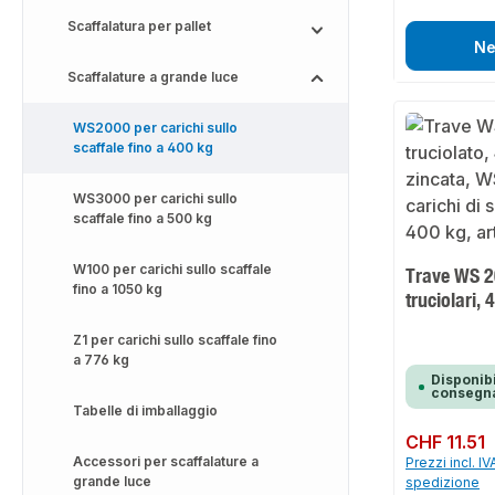
Scaffalatura per pallet
Ne
Scaffalature a grande luce
WS2000 per carichi sullo
scaffale fino a 400 kg
WS3000 per carichi sullo
scaffale fino a 500 kg
W100 per carichi sullo scaffale
Trave WS 2
fino a 1050 kg
truciolari,
Z1 per carichi sullo scaffale fino
a 776 kg
Disponibi
consegna
Tabelle di imballaggio
Prezzo normale:
CHF 11.51
Accessori per scaffalature a
Prezzi incl. IV
grande luce
spedizione