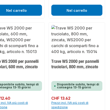
Nel carrello
Nel carrello
e WS 2000 per pannelli
Trave WS 2000 per pannelli
olari, 600 mm, zincato
truciolari, 800 mm, zincato
sponibile subito, tempi di
Disponibile subito, tempi di
nsegna 13-15 giorni
consegna 13-15 giorni
normale:
12.40
Prezzo normale:
CHF 13.62
incl. IVA più costi di
Prezzi incl. IVA più costi di
zione
spedizione