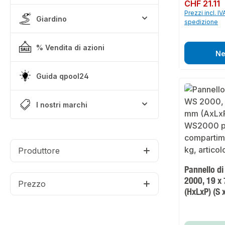
Prezzo normale:
CHF 21.11
Prezzi incl. IV
Giardino
spedizione
% Vendita di azioni
Ne
Guida qpool24
I nostri marchi
Produttore
Pannello di
2000, 19 x
Prezzo
(HxLxP) (S x