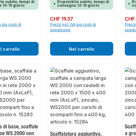
le subito, tempi di
Disponibile subito, tempi di
Di
 13-15 giorni
consegna 13-15 giorni
co
Prezzo normale:
CHF 19.37
Prezzo 
CHF 
A più costi di
Prezzi incl. IVA più costi di
Prezzi 
spedizione
spedi
l carrello
Nel carrello
a di base, scaffale
Scaff
uce WS 2000 con
a gr
Scaffalatura aggiuntiva,