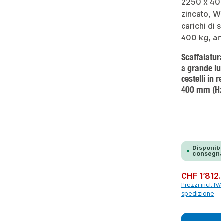
Scaffalatur
a grande l
cestelli in 
400 mm (Hx
Disponibi
consegna
Prezzo normale:
CHF 1’812
Prezzi incl. IV
spedizione