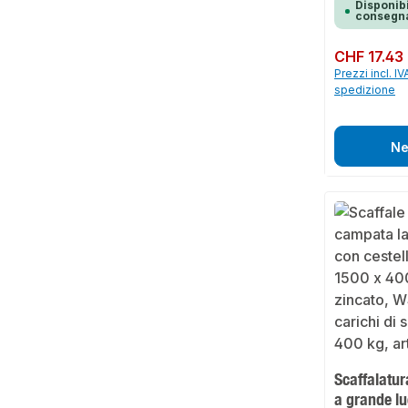
Disponibi
consegna
Prezzo normale:
CHF 17.43
Prezzi incl. IV
spedizione
Ne
Scaffalatur
a grande l