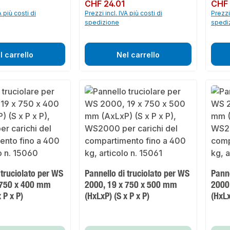
Prezzo normale:
CHF 24.01
Prezzo 
CHF 
A più costi di
Prezzi incl. IVA più costi di
Prezzi 
spedizione
spedi
l carrello
Nel carrello
 truciolato per WS
Pannello di truciolato per WS
Panne
 750 x 400 mm
2000, 19 x 750 x 500 mm
2000
 P x P)
(HxLxP) (S x P x P)
(HxLx