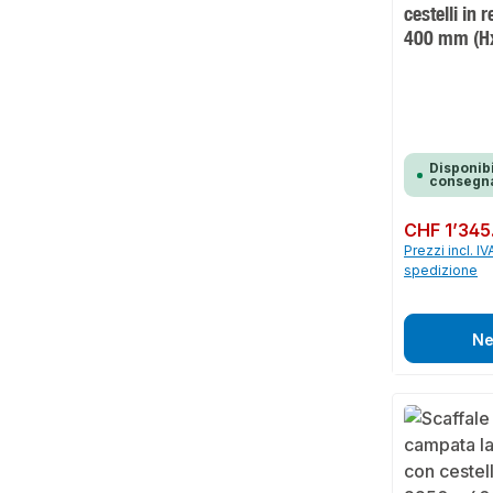
cestelli in 
400 mm (Hx
Disponibi
consegna
Prezzo normale:
CHF 1’345
Prezzi incl. IV
spedizione
Ne