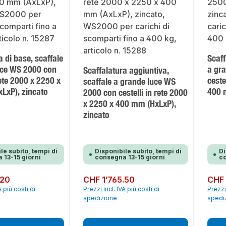
a di base, scaffale
Scaff
uce WS 2000 con
a gr
Scaffalatura aggiuntiva,
rete 2000 x 2250 x
ceste
scaffale a grande luce WS
LxP), zincato
400 
2000 con cestelli in rete 2000
x 2250 x 400 mm (HxLxP),
zincato
le subito, tempi di
Disponibile subito, tempi di
Di
 13-15 giorni
consegna 13-15 giorni
co
.20
Prezzo normale:
CHF 1’765.50
Prezzo 
CHF 
A più costi di
Prezzi incl. IVA più costi di
Prezzi 
spedizione
spedi