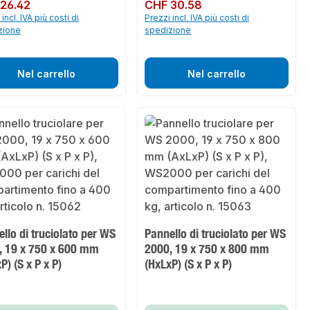
normale:
26.42
Prezzo normale:
CHF 30.58
incl. IVA più costi di
Prezzi incl. IVA più costi di
zione
spedizione
Nel carrello
Nel carrello
llo di truciolato per WS
Pannello di truciolato per WS
, 19 x 750 x 600 mm
2000, 19 x 750 x 800 mm
P) (S x P x P)
(HxLxP) (S x P x P)