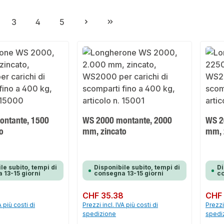
3
4
5
gina
Pagina
Pagina
Pagina
ontante, 1500
WS 2000 montante, 2000
WS 2
o
mm, zincato
mm, 
le subito, tempi di
Disponibile subito, tempi di
Di
 13-15 giorni
consegna 13-15 giorni
co
Prezzo normale:
CHF 35.38
Prezzo 
CHF 
A più costi di
Prezzi incl. IVA più costi di
Prezzi 
spedizione
spedi