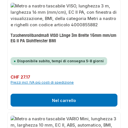
Taschenrollbandmaß VISO Länge 3m Breite 16mm mm/cm
EG II PA Sichtfenster BMI
Disponibile subito, tempi di consegna 5-8 giorni
Prezzo normale:
CHF 27.17
Prezzi incl. IVA più costi di spedizione
Nel carrello