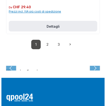
Prezzo normale:
CHF 29.40
Da
Prezzi incl. IVA più costi di spedizione
Dettagli
1
2
3
Pagina
Pagina
Pagina
Ultima visualizzazione: