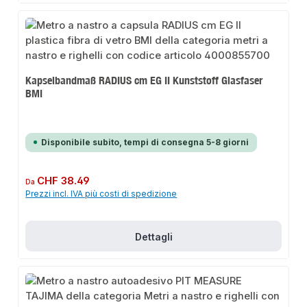
Kapselbandmaß RADIUS cm EG II Kunststoff Glasfaser
BMI
Disponibile subito, tempi di consegna 5-8 giorni
Prezzo normale:
CHF 38.49
Da
Prezzi incl. IVA più costi di spedizione
Dettagli