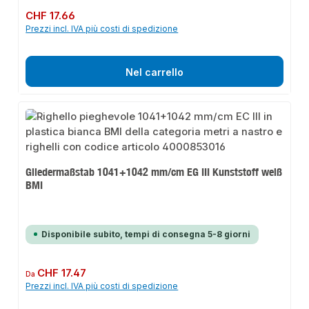
Prezzo normale:
CHF 17.66
Prezzi incl. IVA più costi di spedizione
Nel carrello
Gliedermaßstab 1041+1042 mm/cm EG III Kunststoff weiß
BMI
Disponibile subito, tempi di consegna 5-8 giorni
Prezzo normale:
CHF 17.47
Da
Prezzi incl. IVA più costi di spedizione