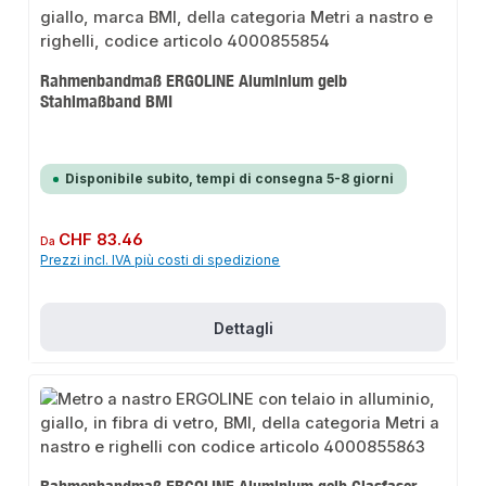
Rahmenbandmaß ERGOLINE Aluminium gelb
Stahlmaßband BMI
Disponibile subito, tempi di consegna 5-8 giorni
Prezzo normale:
CHF 83.46
Da
Prezzi incl. IVA più costi di spedizione
Dettagli
Rahmenbandmaß ERGOLINE Aluminium gelb Glasfaser