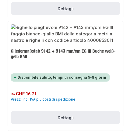
Dettagli
Gliedermaßstab 9142 + 9143 mm/cm EG III Buche weiß-
gelb BMI
Disponibile subito, tempi di consegna 5-8 giorni
Prezzo normale:
CHF 16.21
Da
Prezzi incl. IVA più costi di spedizione
Dettagli