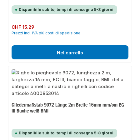
Disponibile subito, tempi di consegna 5-8 giorni
Prezzo normale:
CHF 15.29
Prezzi incl. IVA più costi di spedizione
Nel carrello
Gliedermaßstab 9072 Länge 2m Breite 16mm mm/cm EG
III Buche weiß BMI
Disponibile subito, tempi di consegna 5-8 giorni