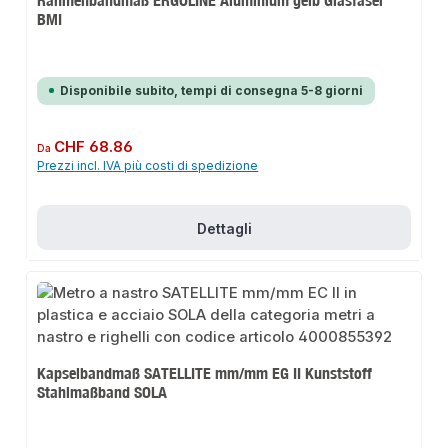
BMI
Disponibile subito, tempi di consegna 5-8 giorni
Prezzo normale:
CHF 68.86
Da
Prezzi incl. IVA più costi di spedizione
Dettagli
Kapselbandmaß SATELLITE mm/mm EG II Kunststoff
Stahlmaßband SOLA