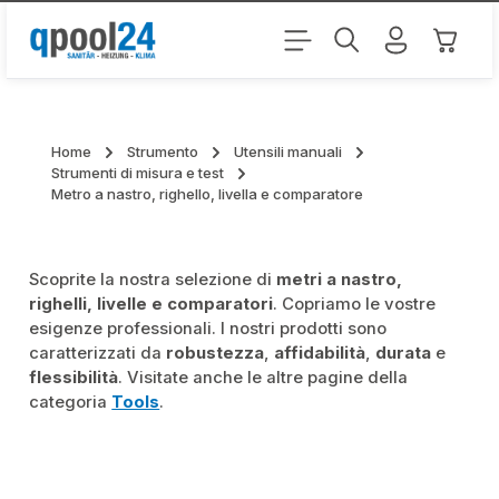
Passa al contenuto principale
Il carr
Home
Strumento
Utensili manuali
Strumenti di misura e test
Metro a nastro, righello, livella e comparatore
Scoprite la nostra selezione di
metri a nastro,
righelli, livelle e comparatori
. Copriamo le vostre
esigenze professionali. I nostri prodotti sono
caratterizzati da
robustezza
,
affidabilità
,
durata
e
flessibilità
. Visitate anche le altre pagine della
categoria
Tools
.