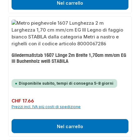
Nel carrello
Gliedermaßstab 1607 Länge 2m Breite 1,70cm mm/cm EG
III Buchenholz weiß STABILA
Disponibile subito, tempi di consegna 5-8 giorni
Prezzo normale:
CHF 17.66
Prezzi incl. IVA più costi di spedizione
Nel carrello