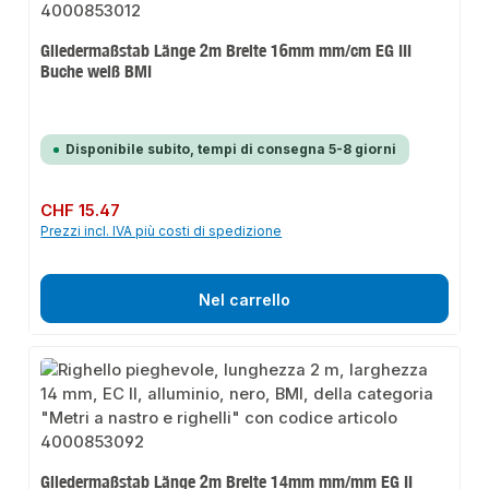
Gliedermaßstab Länge 2m Breite 16mm mm/cm EG III
Buche weiß BMI
Disponibile subito, tempi di consegna 5-8 giorni
Prezzo normale:
CHF 15.47
Prezzi incl. IVA più costi di spedizione
Nel carrello
Gliedermaßstab Länge 2m Breite 14mm mm/mm EG II