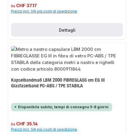
Prezzo normale:
CHF 37.17
Da
Prezzi incl. IVA più costi di spedizione
Dettagli
Kapselbandmaß LBM 2000 FIBREGLASS cm EG III
Glasfaserband PC-ABS / TPE STABILA
Disponibile subito, tempi di consegna 5-8 giorni
Prezzo normale:
CHF 35.14
Da
Prezzi incl. IVA più costi di spedizione