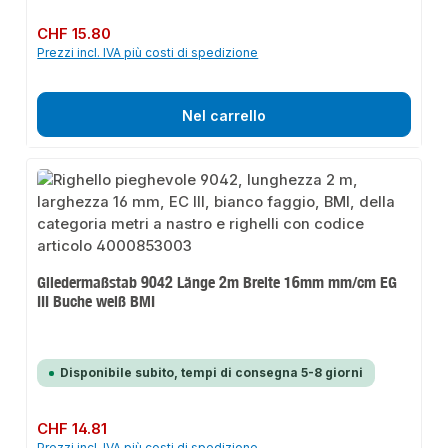
Prezzo normale:
CHF 15.80
Prezzi incl. IVA più costi di spedizione
Nel carrello
Gliedermaßstab 9042 Länge 2m Breite 16mm mm/cm EG
III Buche weiß BMI
Disponibile subito, tempi di consegna 5-8 giorni
Prezzo normale:
CHF 14.81
Prezzi incl. IVA più costi di spedizione