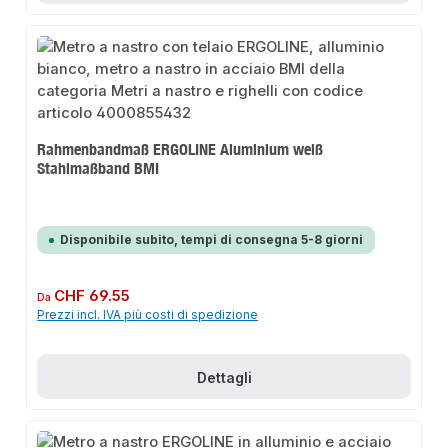
Rahmenbandmaß ERGOLINE Aluminium weiß
Stahlmaßband BMI
Disponibile subito, tempi di consegna 5-8 giorni
Prezzo normale:
CHF 69.55
Da
Prezzi incl. IVA più costi di spedizione
Dettagli