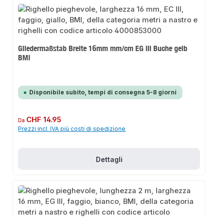
Gliedermaßstab Breite 16mm mm/cm EG III Buche gelb
BMI
Disponibile subito, tempi di consegna 5-8 giorni
Prezzo normale:
CHF 14.95
Da
Prezzi incl. IVA più costi di spedizione
Dettagli