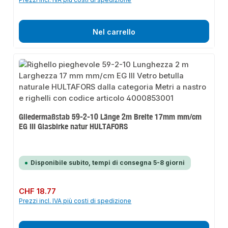
Nel carrello
Gliedermaßstab 59-2-10 Länge 2m Breite 17mm mm/cm
EG III Glasbirke natur HULTAFORS
Disponibile subito, tempi di consegna 5-8 giorni
Prezzo normale:
CHF 18.77
Prezzi incl. IVA più costi di spedizione