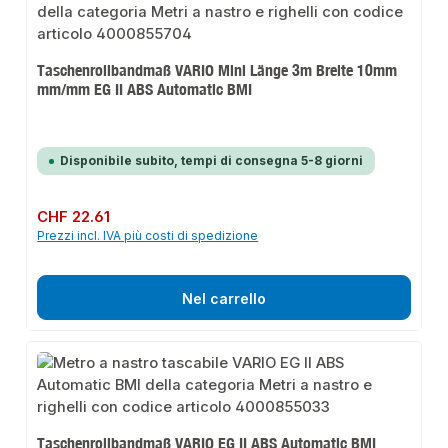
Taschenrollbandmaß VARIO Mini Länge 3m Breite 10mm
mm/mm EG II ABS Automatic BMI
Disponibile subito, tempi di consegna 5-8 giorni
Prezzo normale:
CHF 22.61
Prezzi incl. IVA più costi di spedizione
Nel carrello
Taschenrollbandmaß VARIO EG II ABS Automatic BMI