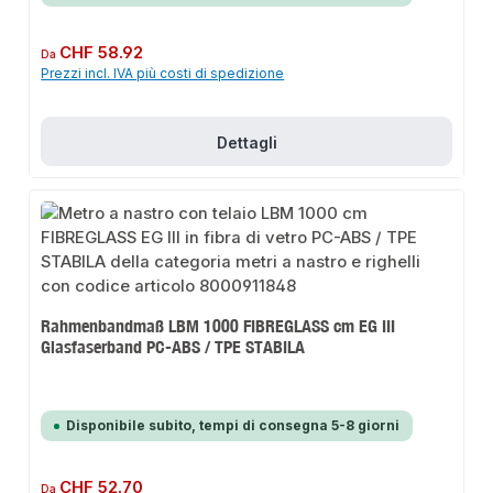
Prezzo normale:
CHF 58.92
Da
Prezzi incl. IVA più costi di spedizione
Dettagli
Rahmenbandmaß LBM 1000 FIBREGLASS cm EG III
Glasfaserband PC-ABS / TPE STABILA
Disponibile subito, tempi di consegna 5-8 giorni
Prezzo normale:
CHF 52.70
Da