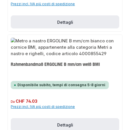
Prezzi incl. IVA più costi di spedizione
Dettagli
Rahmenbandmaß ERGOLINE B mm/cm weiß BMI
Disponibile subito, tempi di consegna 5-8 giorni
Prezzo normale:
CHF 74.03
Da
Prezzi incl. IVA più costi di spedizione
Dettagli