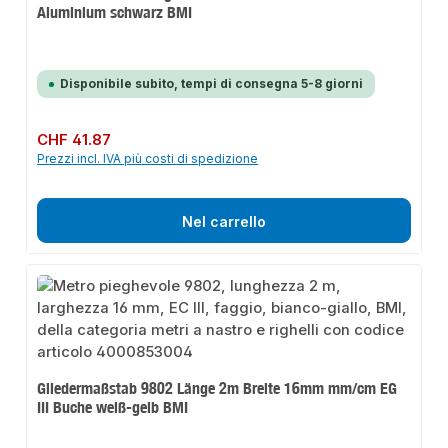
Aluminium schwarz BMI
Disponibile subito, tempi di consegna 5-8 giorni
Prezzo normale:
CHF 41.87
Prezzi incl. IVA più costi di spedizione
Nel carrello
Gliedermaßstab 9802 Länge 2m Breite 16mm mm/cm EG
III Buche weiß-gelb BMI