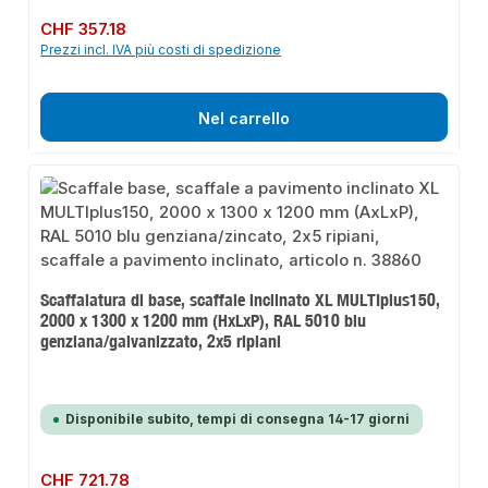
Prezzo normale:
CHF 357.18
Prezzi incl. IVA più costi di spedizione
Nel carrello
Scaffalatura di base, scaffale inclinato XL MULTIplus150,
2000 x 1300 x 1200 mm (HxLxP), RAL 5010 blu
genziana/galvanizzato, 2x5 ripiani
Disponibile subito, tempi di consegna 14-17 giorni
Prezzo normale:
CHF 721.78