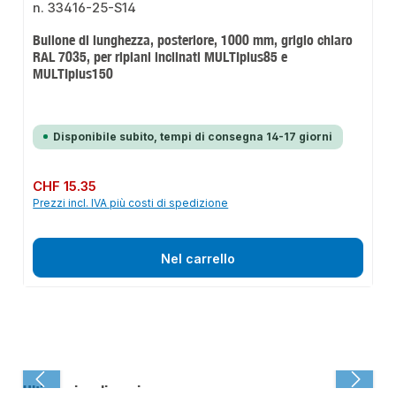
Bullone di lunghezza, posteriore, 1000 mm, grigio chiaro
RAL 7035, per ripiani inclinati MULTIplus85 e
MULTIplus150
Disponibile subito, tempi di consegna 14-17 giorni
Prezzo normale:
CHF 15.35
Prezzi incl. IVA più costi di spedizione
Nel carrello
Ultima visualizzazione: