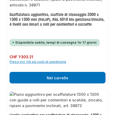
Scaffalatura aggiuntiva, scaffale di stoccaggio 2000 x
1300 x 1300 mm (HxLxP), RAL 5010 blu genziana/zincato,
4 livelli con binari a rulli per contenitori e cassette
Disponibile subito, tempi di consegna 14-17 giorni
Prezzo normale:
CHF 1’303.21
Prezzi incl. IVA più costi di spedizione
Nel carrello
Livello aggiuntivo per scaffalature di stoccaggio, 1300 x