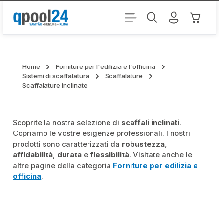
Passa al contenuto principale
Il carr
Home
Forniture per l'edilizia e l'officina
Sistemi di scaffalatura
Scaffalature
Scaffalature inclinate
Scoprite la nostra selezione di
scaffali inclinati
.
Copriamo le vostre esigenze professionali. I nostri
prodotti sono caratterizzati da
robustezza
,
affidabilità
,
durata
e
flessibilità
. Visitate anche le
altre pagine della categoria
Forniture per edilizia e
officina
.