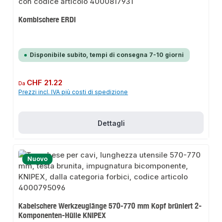
Kombischere ERDI
Disponibile subito, tempi di consegna 7-10 giorni
Prezzo normale:
CHF 21.22
Da
Prezzi incl. IVA più costi di spedizione
Dettagli
Nuovo
Kabelschere Werkzeuglänge 570-770 mm Kopf brüniert 2-
Komponenten-Hülle KNIPEX