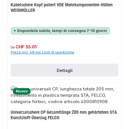
Kabelschere Kopf poliert VDE Mehrkomponenten-Hüllen
WEIDMÜLLER
Disponibile subito, tempi di consegna 7-10 giorni
Prezzo normale:
CHF 55.01
Da
Prezzi incl. IVA più costi di spedizione
Dettagli
Nuovo
Universalschere CP Gesamtlänge 205 mm gehärtetem STA
Kunststoff-Überzug FELCO