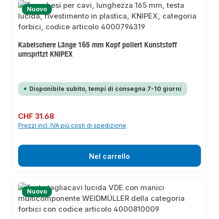
Nuovo
Kabelschere Länge 165 mm Kopf poliert Kunststoff
umspritzt KNIPEX
Disponibile subito, tempi di consegna 7-10 giorni
Prezzo normale:
CHF 31.68
Prezzi incl. IVA più costi di spedizione
Nel carrello
Nuovo