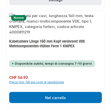
Nuovo
Kabelschere Länge 160 mm Kopf verchromt VDE
Mehrkomponenten-Hüllen Form 1 KNIPEX
Disponibile subito, tempi di consegna 7-10 giorni
Prezzo normale:
CHF 56.92
Prezzi incl. IVA più costi di spedizione
Nel carrello