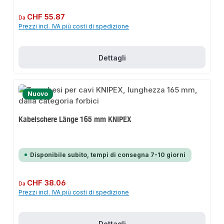
Prezzo normale:
CHF 55.87
Da
Prezzi incl. IVA più costi di spedizione
Dettagli
Nuovo
Kabelschere Länge 165 mm KNIPEX
Disponibile subito, tempi di consegna 7-10 giorni
Prezzo normale:
CHF 38.06
Da
Prezzi incl. IVA più costi di spedizione
Dettagli