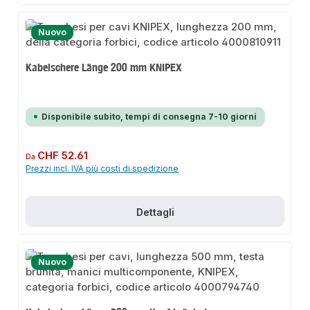
Nuovo
Kabelschere Länge 200 mm KNIPEX
Disponibile subito, tempi di consegna 7-10 giorni
Prezzo normale:
CHF 52.61
Da
Prezzi incl. IVA più costi di spedizione
Dettagli
Nuovo