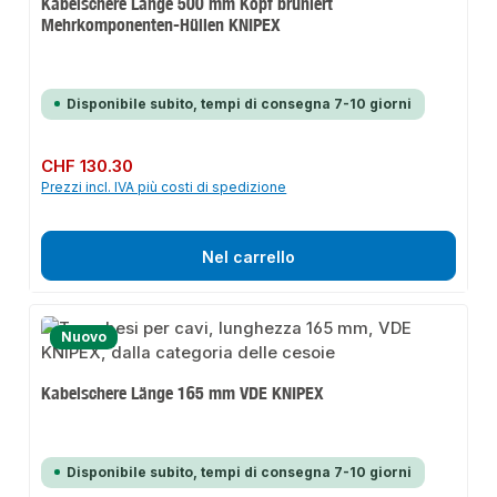
Kabelschere Länge 500 mm Kopf brüniert
Mehrkomponenten-Hüllen KNIPEX
Disponibile subito, tempi di consegna 7-10 giorni
Prezzo normale:
CHF 130.30
Prezzi incl. IVA più costi di spedizione
Nel carrello
Nuovo
Kabelschere Länge 165 mm VDE KNIPEX
Disponibile subito, tempi di consegna 7-10 giorni