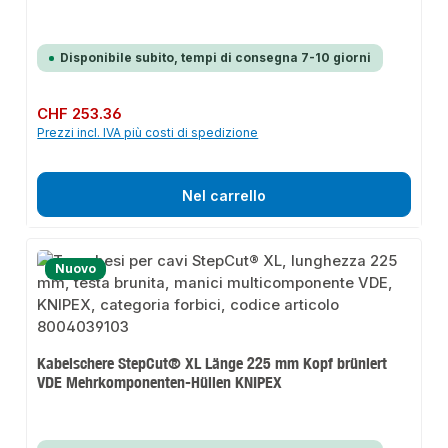
Disponibile subito, tempi di consegna 7-10 giorni
Prezzo normale:
CHF 253.36
Prezzi incl. IVA più costi di spedizione
Nel carrello
Nuovo
Kabelschere StepCut® XL Länge 225 mm Kopf brüniert
VDE Mehrkomponenten-Hüllen KNIPEX