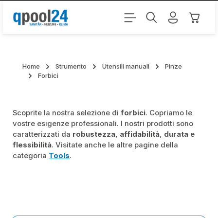
Passa al contenuto principale
Il carr
Home
Strumento
Utensili manuali
Pinze
Forbici
Scoprite la nostra selezione di
forbici
. Copriamo le
vostre esigenze professionali. I nostri prodotti sono
caratterizzati da
robustezza
,
affidabilità
,
durata
e
flessibilità
. Visitate anche le altre pagine della
categoria
Tools
.