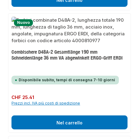
Nel carrello
Nuovo
Combischere D48A-2 Gesamtlänge 190 mm
Schneidenlänge 36 mm VA abgewinkelt ERGO-Griff ERDI
Disponibile subito, tempi di consegna 7-10 giorni
Prezzo normale:
CHF 25.41
Prezzi incl. IVA più costi di spedizione
Nel carrello