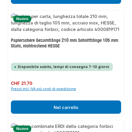
Nuovo
Papierschere Gesamtlänge 210 mm Schnittlänge 105 mm
Stahl, nichtrostend HESSE
Disponibile subito, tempi di consegna 7-10 giorni
Prezzo normale:
CHF 21.70
Prezzi incl. IVA più costi di spedizione
Nel carrello
Nuovo