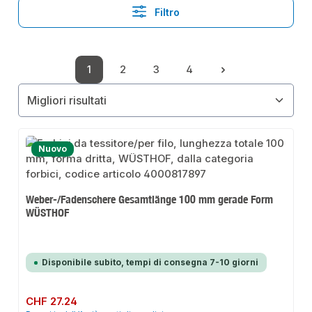
Filtro
1
2
3
4
Pagina
Pagina
Pagina
Pagina
Nuovo
Weber-/Fadenschere Gesamtlänge 100 mm gerade Form
WÜSTHOF
Disponibile subito, tempi di consegna 7-10 giorni
Prezzo normale:
CHF 27.24