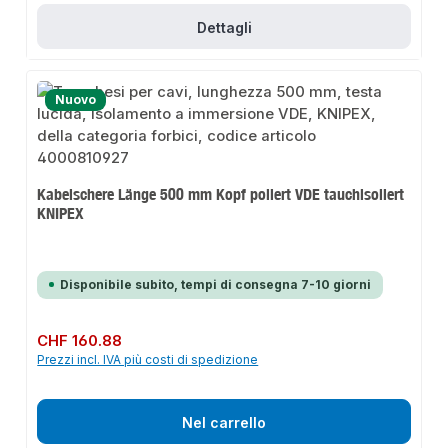
Dettagli
Nuovo
Kabelschere Länge 500 mm Kopf poliert VDE tauchisoliert
KNIPEX
Disponibile subito, tempi di consegna 7-10 giorni
Prezzo normale:
CHF 160.88
Prezzi incl. IVA più costi di spedizione
Nel carrello