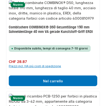
Nuovo
Combischere COMBINOX® D50 Gesamtlänge 190 mm
Schneidenlänge 40 mm VA gerade Kunststoff-Griff ERDI
Disponibile subito, tempi di consegna 7-10 giorni
Prezzo normale:
CHF 28.87
Prezzi incl. IVA più costi di spedizione
Nel carrello
Nuovo