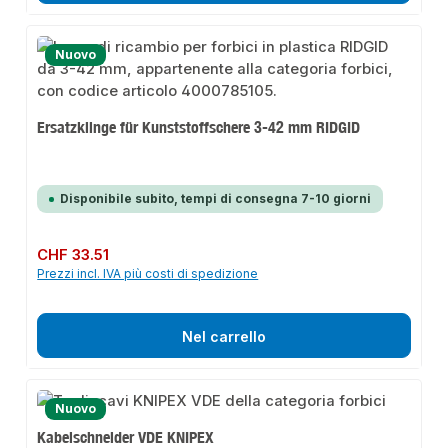
Nuovo
Ersatzklinge für Kunststoffschere 3-42 mm RIDGID
Disponibile subito, tempi di consegna 7-10 giorni
Prezzo normale:
CHF 33.51
Prezzi incl. IVA più costi di spedizione
Nel carrello
Nuovo
Kabelschneider VDE KNIPEX