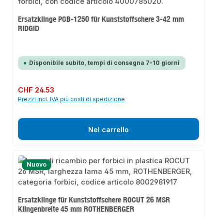
Ersatzklinge PCB-1250 für Kunststoffschere 3-42 mm
RIDGID
Disponibile subito, tempi di consegna 7-10 giorni
Prezzo normale:
CHF 24.53
Prezzi incl. IVA più costi di spedizione
Nel carrello
Nuovo
Ersatzklinge für Kunststoffschere ROCUT 26 MSR
Klingenbreite 45 mm ROTHENBERGER