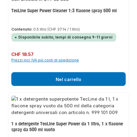
TecLine Super Power Cleaner 1:3 flacone spray 500 ml
Contenuto:
0.5 litro
(CHF 37.14 / 1 litro)
Disponibile subito, tempi di consegna 9-11 giorni
Prezzo normale:
CHF 18.57
Prezzi incl. IVA più costi di spedizione
Nel carrello
1 x detergente TecLine Super Power da 1 litro, 1 x flacone
spray da 500 ml vuoto