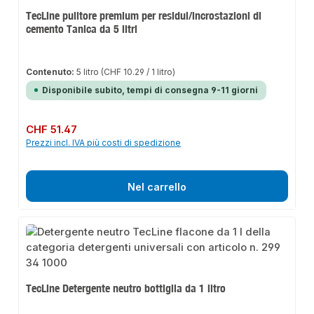
TecLine pulitore premium per residui/incrostazioni di
cemento Tanica da 5 litri
Contenuto:
5 litro
(CHF 10.29 / 1 litro)
Disponibile subito, tempi di consegna 9-11 giorni
Prezzo normale:
CHF 51.47
Prezzi incl. IVA più costi di spedizione
Nel carrello
TecLine Detergente neutro bottiglia da 1 litro