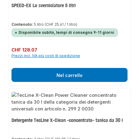
SPEED-EX Lo sverniciatore 5 litri
Contenuto:
5 litro
(CHF 25.61 / 1 litro)
Disponibile subito, tempi di consegna 9-11 giorni
Prezzo normale:
CHF 128.07
Prezzi incl. IVA più costi di spedizione
Nel carrello
Detergente TecLine X-Clean -concentrato- tanica da 30 l