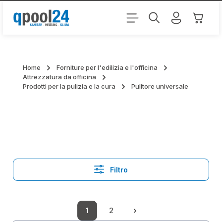
Passa al contenuto principale
Il carr
Home
Forniture per l'edilizia e l'officina
Attrezzatura da officina
Prodotti per la pulizia e la cura
Pulitore universale
Filtro
1
2
Pagina
Pagina