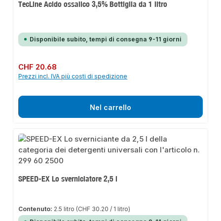
TecLine Acido ossalico 3,5% Bottiglia da 1 litro
Disponibile subito, tempi di consegna 9-11 giorni
Prezzo normale:
CHF 20.68
Prezzi incl. IVA più costi di spedizione
Nel carrello
SPEED-EX Lo sverniciatore 2,5 l
Contenuto:
2.5 litro
(CHF 30.20 / 1 litro)