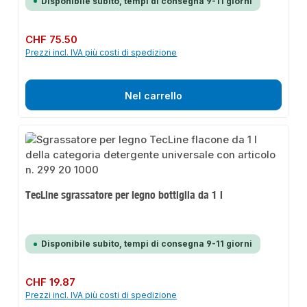
Disponibile subito, tempi di consegna 9-11 giorni
Prezzo normale:
CHF 75.50
Prezzi incl. IVA più costi di spedizione
Nel carrello
TecLine sgrassatore per legno bottiglia da 1 l
Disponibile subito, tempi di consegna 9-11 giorni
Prezzo normale:
CHF 19.87
Prezzi incl. IVA più costi di spedizione