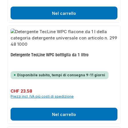
Nel carrello
Detergente TecLine WPC bottiglia da 1 litro
Disponibile subito, tempi di consegna 9-11 giorni
Prezzo normale:
CHF 23.58
Prezzi incl. IVA più costi di spedizione
Nel carrello