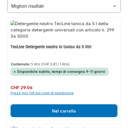
TecLine Detergente neutro in tanica da 5 litri
Contenuto:
5 litro
(CHF 5.81 / 1 litro)
Disponibile subito, tempi di consegna 9-11 giorni
Prezzo normale:
CHF 29.06
Prezzi incl. IVA più costi di spedizione
Nel carrello