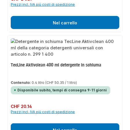
Prezzi incl. IVA più costi di spedizione
Nel carrello
TecLine Aktivclean 400 ml detergente in schiuma
Contenuto:
0.4 litro
(CHF 50.35 / 1 litro)
Disponibile subito, tempi di consegna 9-11 giorni
Prezzo normale:
CHF 20.14
Prezzi incl. IVA più costi di spedizione