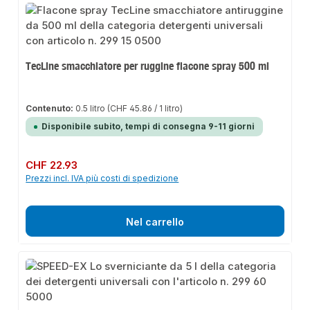
TecLine smacchiatore per ruggine flacone spray 500 ml
Contenuto:
0.5 litro
(CHF 45.86 / 1 litro)
Disponibile subito, tempi di consegna 9-11 giorni
Prezzo normale:
CHF 22.93
Prezzi incl. IVA più costi di spedizione
Nel carrello