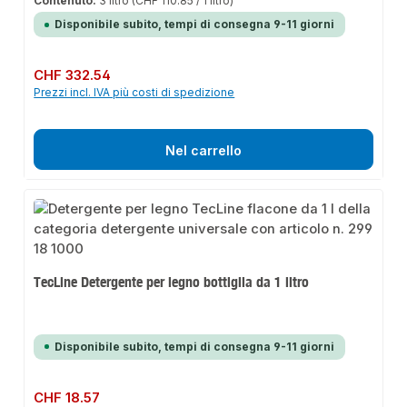
Contenuto:
3 litro
(CHF 110.85 / 1 litro)
Disponibile subito, tempi di consegna 9-11 giorni
Prezzo normale:
CHF 332.54
Prezzi incl. IVA più costi di spedizione
Nel carrello
TecLine Detergente per legno bottiglia da 1 litro
Disponibile subito, tempi di consegna 9-11 giorni
Prezzo normale:
CHF 18.57