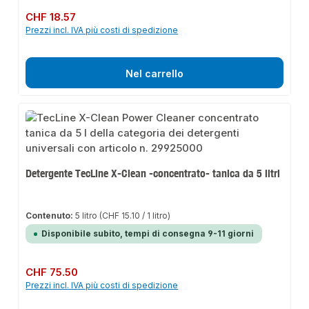
Prezzo normale:
CHF 18.57
Prezzi incl. IVA più costi di spedizione
Nel carrello
Detergente TecLine X-Clean -concentrato- tanica da 5 litri
Contenuto:
5 litro
(CHF 15.10 / 1 litro)
Disponibile subito, tempi di consegna 9-11 giorni
Prezzo normale:
CHF 75.50
Prezzi incl. IVA più costi di spedizione