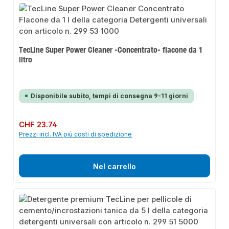
TecLine Super Power Cleaner -Concentrato- flacone da 1
litro
Disponibile subito, tempi di consegna 9-11 giorni
Prezzo normale:
CHF 23.74
Prezzi incl. IVA più costi di spedizione
Nel carrello