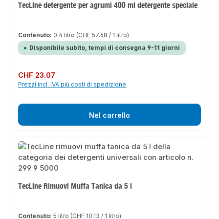
TecLine detergente per agrumi 400 ml detergente speciale
Contenuto:
0.4 litro
(CHF 57.68 / 1 litro)
Disponibile subito, tempi di consegna 9-11 giorni
Prezzo normale:
CHF 23.07
Prezzi incl. IVA più costi di spedizione
Nel carrello
TecLine Rimuovi Muffa Tanica da 5 l
Contenuto:
5 litro
(CHF 10.13 / 1 litro)