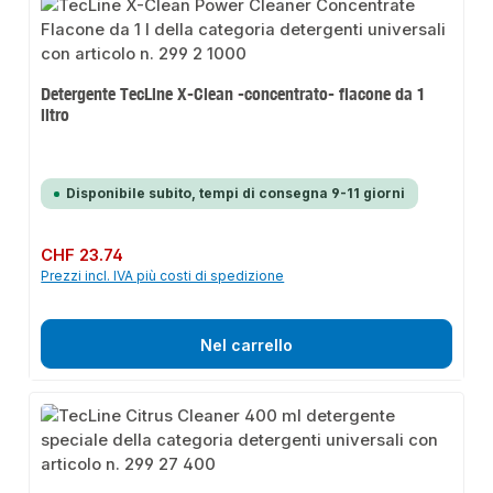
Detergente TecLine X-Clean -concentrato- flacone da 1
litro
Disponibile subito, tempi di consegna 9-11 giorni
Prezzo normale:
CHF 23.74
Prezzi incl. IVA più costi di spedizione
Nel carrello