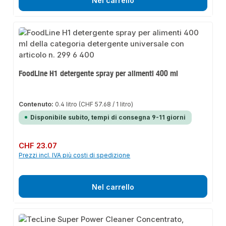
Nel carrello
FoodLine H1 detergente spray per alimenti 400 ml
Contenuto:
0.4 litro
(CHF 57.68 / 1 litro)
Disponibile subito, tempi di consegna 9-11 giorni
Prezzo normale:
CHF 23.07
Prezzi incl. IVA più costi di spedizione
Nel carrello