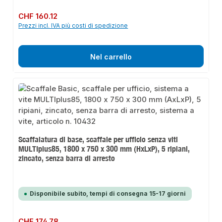
Prezzo normale:
CHF 160.12
Prezzi incl. IVA più costi di spedizione
Nel carrello
Scaffalatura di base, scaffale per ufficio senza viti
MULTIplus85, 1800 x 750 x 300 mm (HxLxP), 5 ripiani,
zincato, senza barra di arresto
Disponibile subito, tempi di consegna 15-17 giorni
Prezzo normale:
CHF 174.78