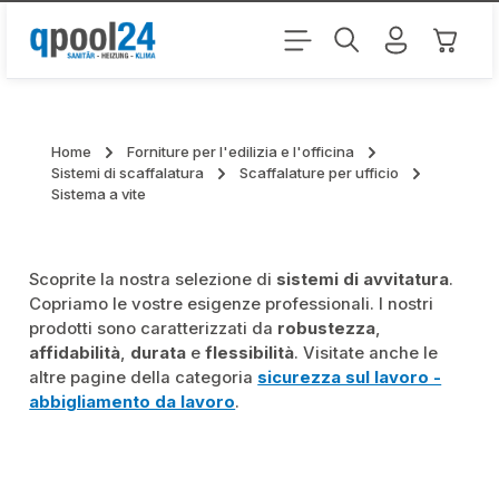
Passa al contenuto principale
Il carr
Home
Forniture per l'edilizia e l'officina
Sistemi di scaffalatura
Scaffalature per ufficio
Sistema a vite
Scoprite la nostra selezione di
sistemi di avvitatura
.
Copriamo le vostre esigenze professionali. I nostri
prodotti sono caratterizzati da
robustezza
,
affidabilità
,
durata
e
flessibilità
. Visitate anche le
altre pagine della categoria
sicurezza sul lavoro -
abbigliamento da lavoro
.