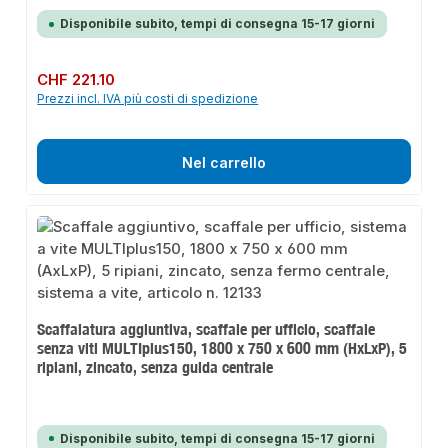
Disponibile subito, tempi di consegna 15-17 giorni
Prezzo normale:
CHF 221.10
Prezzi incl. IVA più costi di spedizione
Nel carrello
Scaffalatura aggiuntiva, scaffale per ufficio, scaffale
senza viti MULTIplus150, 1800 x 750 x 600 mm (HxLxP), 5
ripiani, zincato, senza guida centrale
Disponibile subito, tempi di consegna 15-17 giorni