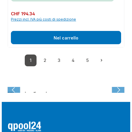
Prezzo normale:
CHF 194.34
Prezzi incl. IVA più costi di spedizione
Nel carrello
1
2
3
4
5
Pagina
Pagina
Pagina
Pagina
Pagina
Ultima visualizzazione: