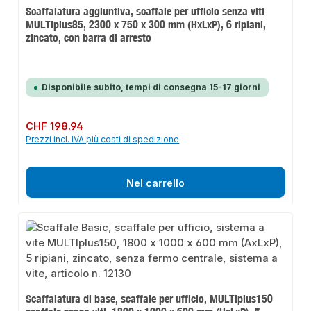
Scaffalatura aggiuntiva, scaffale per ufficio senza viti
MULTIplus85, 2300 x 750 x 300 mm (HxLxP), 6 ripiani,
zincato, con barra di arresto
Disponibile subito, tempi di consegna 15-17 giorni
Prezzo normale:
CHF 198.94
Prezzi incl. IVA più costi di spedizione
Nel carrello
Scaffalatura di base, scaffale per ufficio, MULTIplus150