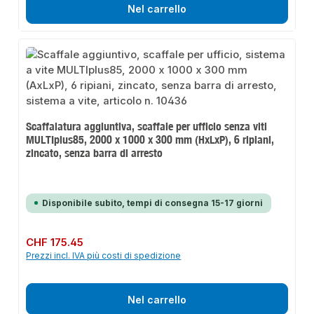
Nel carrello
Scaffalatura aggiuntiva, scaffale per ufficio senza viti
MULTIplus85, 2000 x 1000 x 300 mm (HxLxP), 6 ripiani,
zincato, senza barra di arresto
Disponibile subito, tempi di consegna 15-17 giorni
Prezzo normale:
CHF 175.45
Prezzi incl. IVA più costi di spedizione
Nel carrello