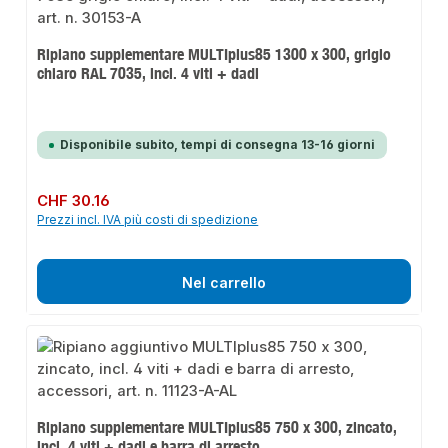
Ripiano supplementare MULTIplus85 1300 x 300, grigio
chiaro RAL 7035, incl. 4 viti + dadi
Disponibile subito, tempi di consegna 13-16 giorni
Prezzo normale:
CHF 30.16
Prezzi incl. IVA più costi di spedizione
Nel carrello
Ripiano supplementare MULTIplus85 750 x 300, zincato,
incl. 4 viti + dadi e barra di arresto