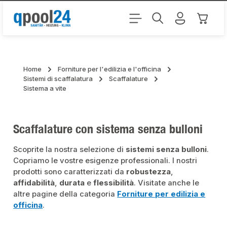
Passa al contenuto principale
Il carr
Home
Forniture per l'edilizia e l'officina
Sistemi di scaffalatura
Scaffalature
Sistema a vite
Scaffalature con sistema senza bulloni
Scoprite la nostra selezione di
sistemi senza bulloni
.
Copriamo le vostre esigenze professionali. I nostri
prodotti sono caratterizzati da
robustezza
,
affidabilità
,
durata
e
flessibilità
. Visitate anche le
altre pagine della categoria
Forniture per edilizia e
officina
.