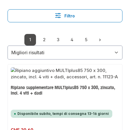
Filtro
1
2
3
4
5
Pagina
Pagina
Pagina
Pagina
Pagina
Ripiano supplementare MULTIplus85 750 x 300, zincato,
incl. 4 viti + dadi
Disponibile subito, tempi di consegna 13-16 giorni
Prezzo normale: