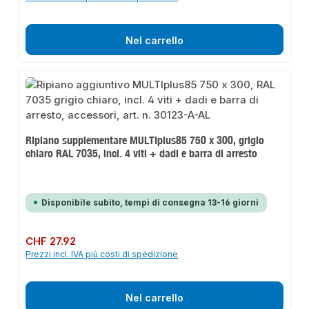
Nel carrello
Ripiano supplementare MULTIplus85 750 x 300, grigio
chiaro RAL 7035, incl. 4 viti + dadi e barra di arresto
Disponibile subito, tempi di consegna 13-16 giorni
Prezzo normale:
CHF 27.92
Prezzi incl. IVA più costi di spedizione
Nel carrello