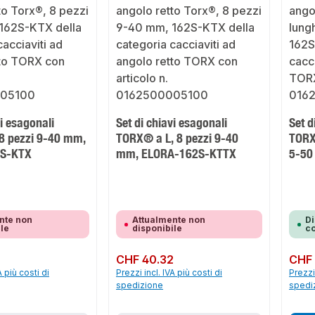
vi esagonali
Set di chiavi esagonali
Set d
 8 pezzi 9-40 mm,
TORX® a L, 8 pezzi 9-40
TORX
2S-KTX
mm, ELORA-162S-KTTX
5-50
nte non
Attualmente non
Di
ile
disponibile
co
Prezzo normale:
CHF 40.32
Prezzo 
CHF 
A più costi di
Prezzi incl. IVA più costi di
Prezzi 
spedizione
spedi