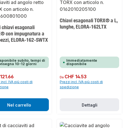
Chiavi esagonali TORX® a L,
lunghe, ELORA-162LTX
i chiavi esagonali
® con impugnatura a
 pezzi, ELORA-162-SWTX
sponibile subito, tempi di
Immediatamente
nsegna 10-12 giorni
disponibile
normale:
121.66
Prezzo normale:
CHF 14.53
Da
incl. IVA più costi di
Prezzi incl. IVA più costi di
zione
spedizione
Nel carrello
Dettagli