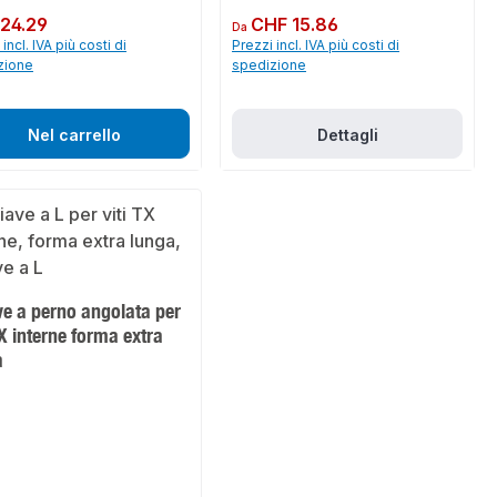
normale:
24.29
Prezzo normale:
CHF 15.86
Da
incl. IVA più costi di
Prezzi incl. IVA più costi di
zione
spedizione
Nel carrello
Dettagli
ve a perno angolata per
TX interne forma extra
a