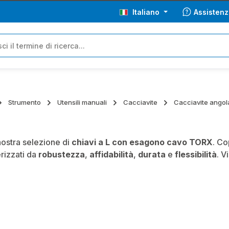
Italiano
Assistenz
Strumento
Utensili manuali
Cacciavite
Cacciavite ango
nostra selezione di
chiavi a L con esagono cavo TORX
. Co
rizzati da
robustezza
,
affidabilità
,
durata
e
flessibilità
. V