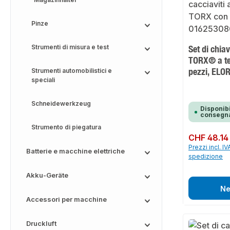
Pinze
Strumenti di misura e test
Set di chia
TORX® a tes
pezzi, EL
Strumenti automobilistici e
speciali
Schneidewerkzeug
Disponibi
consegna
Strumento di piegatura
Prezzo normale:
CHF 48.14
Prezzi incl. IV
Batterie e macchine elettriche
spedizione
Akku-Geräte
Ne
Accessori per macchine
Druckluft