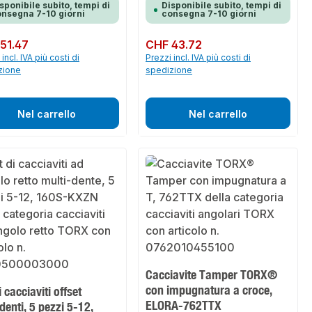
sponibile subito, tempi di
Disponibile subito, tempi di
nsegna 7-10 giorni
consegna 7-10 giorni
normale:
51.47
Prezzo normale:
CHF 43.72
incl. IVA più costi di
Prezzi incl. IVA più costi di
zione
spedizione
Nel carrello
Nel carrello
Cacciavite Tamper TORX®
con impugnatura a croce,
i cacciaviti offset
ELORA-762TTX
denti, 5 pezzi 5-12,