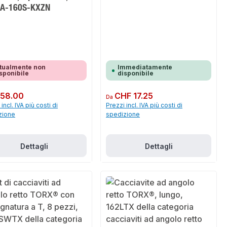
A-160S-KXZN
tualmente non
Immediatamente
sponibile
disponibile
normale:
 58.00
Prezzo normale:
CHF 17.25
Da
incl. IVA più costi di
Prezzi incl. IVA più costi di
zione
spedizione
Dettagli
Dettagli