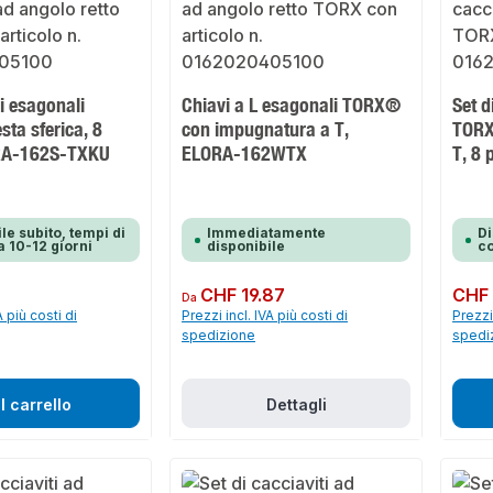
vi esagonali
Chiavi a L esagonali TORX®
Set d
ta sferica, 8
con impugnatura a T,
TORX
ORA-162S-TXKU
ELORA-162WTX
T, 8
le subito, tempi di
Immediatamente
Di
 10-12 giorni
disponibile
co
Prezzo normale:
CHF 19.87
Prezzo 
CHF 
Da
A più costi di
Prezzi incl. IVA più costi di
Prezzi 
spedizione
spedi
l carrello
Dettagli