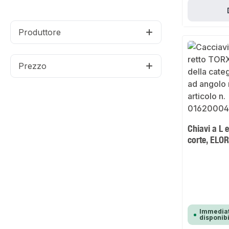
Produttore
Prezzo
Chiavi a L
corte, ELO
Immedia
disponib