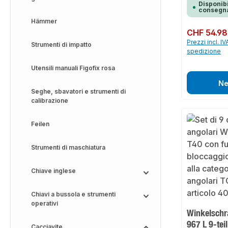
Disponibi
consegna
Hämmer
Prezzo normale:
CHF 54.98
Prezzi incl. IV
Strumenti di impatto
spedizione
Utensili manuali Figofix rosa
Ne
Seghe, sbavatori e strumenti di
calibrazione
Feilen
Strumenti di maschiatura
Chiave inglese
Chiavi a bussola e strumenti
operativi
Winkelschr
967 L 9-tei
Cacciavite