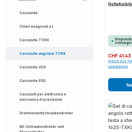
Haltefunkt
Cacciavite
Chiavi esagonali a L
Disponibi
Cacciavite TORX
consegna
Cacciavite angolare TORX
Prezzo normale:
CHF 41.43
Prezzi incl. IV
spedizione
Cacciavite VDE
Cacciavite ESD
Ne
Cacciaviti per elettronica e
meccanica di precisione
Drehmomentschraubendreher
Bit-Schraubendreher und
Magazinhalter