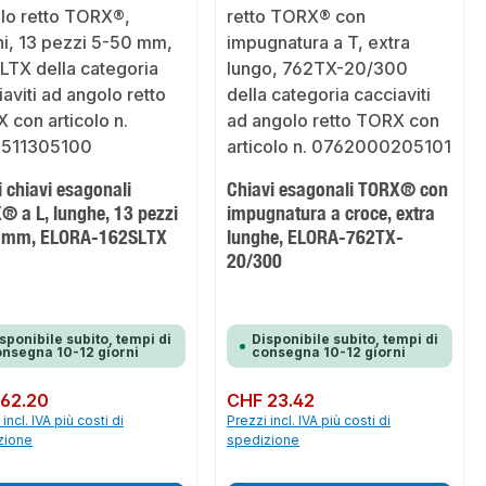
i chiavi esagonali
Chiavi esagonali TORX® con
® a L, lunghe, 13 pezzi
impugnatura a croce, extra
 mm, ELORA-162SLTX
lunghe, ELORA-762TX-
20/300
sponibile subito, tempi di
Disponibile subito, tempi di
nsegna 10-12 giorni
consegna 10-12 giorni
normale:
62.20
Prezzo normale:
CHF 23.42
incl. IVA più costi di
Prezzi incl. IVA più costi di
zione
spedizione