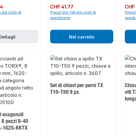
14
Prezzo normale:
CHF 41.77
Prezzo 
CHF 
A più costi di
Prezzi incl. IVA più costi di
Prezzi 
spedizione
spedi
Dettagli
Nel carrello
Set di chiavi per perni TX
Chia
T10-T50 9 pz.
viti 
lung
vi esagonali
 8 pezzi 9-40
A-162S-KKTX