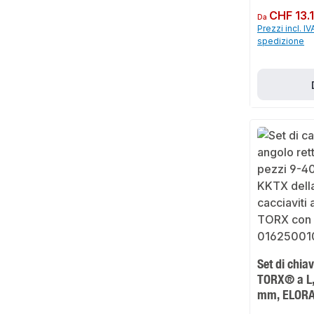
Prezzo normale:
CHF 13.
Da
Prezzi incl. IV
spedizione
Set di chia
TORX® a L,
mm, ELOR