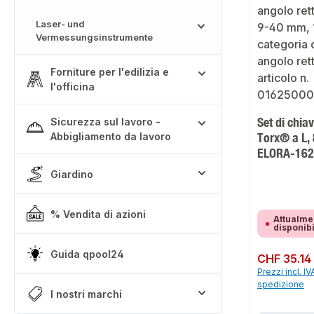
Laser- und
Vermessungsinstrumente
Forniture per l'edilizia e
l'officina
Set di chia
Sicurezza sul lavoro -
Torx® a L,
Abbigliamento da lavoro
ELORA-16
Giardino
% Vendita di azioni
Attualme
disponib
Guida qpool24
Prezzo normale:
CHF 35.14
Prezzi incl. IV
spedizione
I nostri marchi