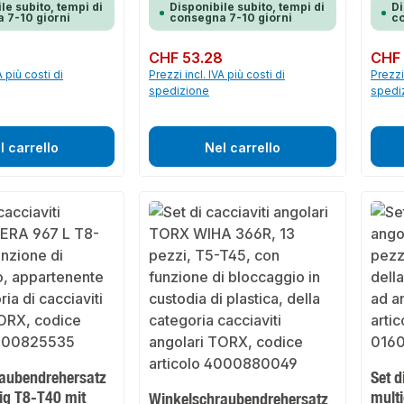
le subito, tempi di
Disponibile subito, tempi di
Di
 7-10 giorni
consegna 7-10 giorni
co
Prezzo normale:
CHF 53.28
Prezzo 
CHF 
A più costi di
Prezzi incl. IVA più costi di
Prezzi 
spedizione
spedi
l carrello
Nel carrello
aubendrehersatz
Set d
lig T8-T40 mit
multi
Winkelschraubendrehersatz