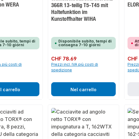
ion WERA
ELOR
366R 13-teilig T5-T45 mit
Haltefunktion im
Kunstoffhalter WIHA
le subito, tempi di
Disponibile subito, tempi di
At
 7-10 giorni
consegna 7-10 giorni
di
Prezzo normale:
CHF 78.69
Prezzo 
CHF
A più costi di
Prezzi incl. IVA più costi di
Prezzi 
spedizione
spedi
l carrello
Nel carrello