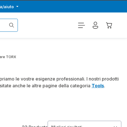
a/aiuto
Il carrel
lare TORX
priamo le vostre esigenze professionali. I nostri prodotti
isitate anche le altre pagine della categoria
Tools
.