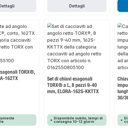
Dettagli
Dettagli
 esagonali TORX®,
RA-162TX
Set di chiavi esagonali
Chia
TORX® a L, 8 pezzi 9-40
impug
mm, ELORA-162S-KKTTX
lung
30/3
tamente
Disponibile subito, tempi di
Di
ile
consegna 10-12 giorni
co