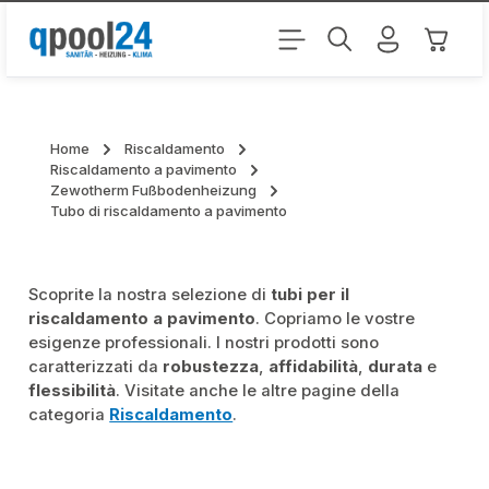
Passa al contenuto principale
Il carr
Home
Riscaldamento
Riscaldamento a pavimento
Zewotherm Fußbodenheizung
Tubo di riscaldamento a pavimento
Scoprite la nostra selezione di
tubi per il
riscaldamento a pavimento
. Copriamo le vostre
esigenze professionali. I nostri prodotti sono
caratterizzati da
robustezza
,
affidabilità
,
durata
e
flessibilità
. Visitate anche le altre pagine della
categoria
Riscaldamento
.