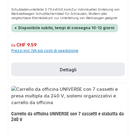
Schubladenunterteiler S 79,4x50x1,4mmZur individuellen Einteilung von
Werkstattwagen-SchubfächernIdeal für Schrauben, Muttern oder
vergleichbare KleinteileAuch zur Unterteilung von Werkzeugen geeignet
Disponibile subito, tempi di consegna 10-12 giorni
Prezzo normale:
CHF 9.59
Da
Prezzi incl. IVA più costi di spedizione
Dettagli
Carrello da officina UNIVERSE con 7 cassetti e ciabatta da
240 V