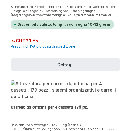
Sicherungsring-Zangen Einlage 4tlg "Professional"4-tlg. Werkstattwagen-
Einlage mit Zangen zur Bearbeitung von Sicherungsringen
(Seegerringe)Aus widerstandsfähigem EVA Polymerschaum mit stabiler
Kunststoffoberfläche in hochwertigem CarbonfinishLanglebige und gut
lesbare Werkzeugbeschriftung für mehr ÜbersichtlichkeitHochwertige Optik,
Disponibile subito, tempi di consegna 10-12 giorni
höhere Stabilität und geringere Schmutzanfälligkeit durch
CarbonfinishWerkzeuge sauber, übersichtlich und sicher angeordnet1/3
Einlagenmodul passend für alle PROJAHN-WerkstattwagenInhalt:1
Sicherungsringzange für Außenringe, gerade, A2 (4683-A2)1
Prezzo normale:
CHF 33.66
Da
Sicherungsringzange für Außenringe, 90° gebogen, A21 (4683-A21)1
Prezzi incl. IVA più costi di spedizione
Sicherungsringzange für Innenringe, gerade, J2 (4683-J2)1
Sicherungsringzange für Innenringe, 90° gebogen, J21 (4683-J21)
Dettagli
Carrello da officina per 4 cassetti 179 pz.
Bestückter Werkstattwagen STAR 188tlg (ehemals
ECOBlue)Inhalt:Bestückung 5995-023: bestehend aus 5999-111 + 5999-