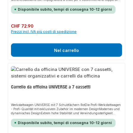
serraggio e allentamento particolarmente elevateLavoro sicuro e senza fatica
grazie all'impugnatura ergonomica a 2 componentiGambo corto per trasferire
Disponibile subito, tempi di consegna 10-12 giorni
coppie estremamente elevate grazie all'effetto leva del gambo lungoCon testa
a sfera: avvitamento possibile anche in posizione angolataSupporto in
metallo incluso - può essere utilizzato anche come supporto a
pareteDisponibile su richiesta anche come inserto per carrello da officina e
Prezzo normale:
CHF 72.90
come chiave singolaContenuto: 2 - 2,5 - 3 - 4 - 5 - 6 - 8 - 10 mm Incluso
Prezzi incl. IVA più costi di spedizione
supporto metallico per appoggiare e appendere
Nel carrello
Carrello da officina UNIVERSE a 7 cassetti
Werkstattwagen UNIVERSE mit 7 Schubfächern RotDie Profi-Werkstattwagen
- Profi-Qualität mit exklusivem Zubehör im modernen DesignModernes und
dynamisches DesignExtrem hohe Stabilität und Verwindungssteifigkeit
durch Doppelwandkonstruktion mit einer statischen Gesamtbelastbarkeit bis
650 kgVierstufiges SicherheitskonzeptHohe Arbeitssicherheit durch
Disponibile subito, tempi di consegna 10-12 giorni
Kippschutz: Nur ein Schubfach gleichzeitig ausziehbarSchubfach-
Einzelverriegelung vermeidet ungewolltes ÖffnenMaximale Standsicherheit