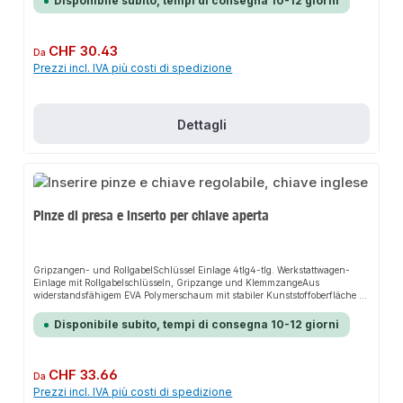
Disponibile subito, tempi di consegna 10-12 giorni
Prezzo normale:
CHF 30.43
Da
Prezzi incl. IVA più costi di spedizione
Dettagli
Pinze di presa e inserto per chiave aperta
Gripzangen- und RollgabelSchlüssel Einlage 4tlg4-tlg. Werkstattwagen-
Einlage mit Rollgabelschlüsseln, Gripzange und KlemmzangeAus
widerstandsfähigem EVA Polymerschaum mit stabiler Kunststoffoberfläche in
hochwertigem CarbonfinishLanglebige und gut lesbare
Werkzeugbeschriftung für mehr ÜbersichtlichkeitHochwertige Optik, höhere
Disponibile subito, tempi di consegna 10-12 giorni
Stabilität und geringere Schmutzanfälligkeit durch CarbonfinishWerkzeuge
sauber, übersichtlich und sicher angeordnet1/3 Einlagenmodul passend für
alle PROJAHN-WerkstattwagenInhalt:1 Rollgabelschlüssel DIN 3117 (A) 200
mm
Prezzo normale:
CHF 33.66
Da
Prezzi incl. IVA più costi di spedizione