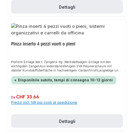
Dettagli
Pinza inserto 4 pezzi vuoti o pieni
ProForm Einlage leer f. Zangen4-tlg. Werkstattwagen-Einlage mit den
wichtigsten ZangenAus widerstandsfähigem EVA Polymerschaum mit
stabiler Kunststoffoberfläche in hochwertigem CarbonfinishLanglebige und
gut lesbare Werkzeugbeschriftung für mehr ÜbersichtlichkeitHochwertige
Optik, höhere Stabilität und geringere Schmutzanfälligkeit durch
Disponibile subito, tempi di consegna 10-12 giorni
CarbonfinishWerkzeuge sauber, übersichtlich und sicher angeordnet1/3
Einlagenmodul passend für alle PROJAHN-WerkstattwagenInhalt:1
Kombizange 180 mm (4601-180)1 Seitenschneider 160 mm (4603-160)1
Telefonzange 205 mm (4505-200)1 Wasserpumpenzange 250 mm (4517-
Prezzo normale:
CHF 33.66
Da
1250)
Prezzi incl. IVA più costi di spedizione
Dettagli