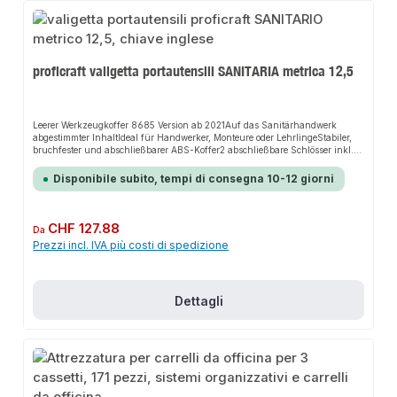
proficraft valigetta portautensili SANITARIA metrica 12,5
Leerer Werkzeugkoffer 8685 Version ab 2021Auf das Sanitärhandwerk
abgestimmter InhaltIdeal für Handwerker, Monteure oder LehrlingeStabiler,
bruchfester und abschließbarer ABS-Koffer2 abschließbare Schlösser inkl.
Schlüssel2 klappbare Werkzeugtafeln mit EinstecktaschenÜbersichtliche
Anordnung der WerkzeugeWerkzeuge gegen Herausfallen gesichert
Disponibile subito, tempi di consegna 10-12 giorni
Prezzo normale:
CHF 127.88
Da
Prezzi incl. IVA più costi di spedizione
Dettagli