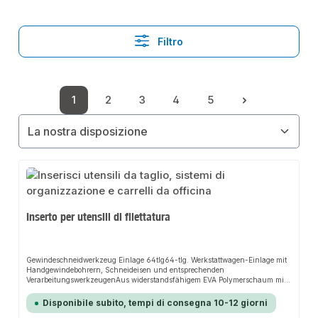
Filtro
1
2
3
4
5
Pagina
Pagina
Pagina
Pagina
Pagina
Inserto per utensili di filettatura
Gewindeschneidwerkzeug Einlage 64tlg64-tlg. Werkstattwagen-Einlage mit
Handgewindebohrern, Schneideisen und entsprechenden
VerarbeitungswerkzeugenAus widerstandsfähigem EVA Polymerschaum mit
stabiler Kunststoffoberfläche in hochwertigem CarbonfinishLanglebige und
gut lesbare Werkzeugbeschriftung für mehr ÜbersichtlichkeitHochwertige
Disponibile subito, tempi di consegna 10-12 giorni
Optik, höhere Stabilität und geringere Schmutzanfälligkeit durch