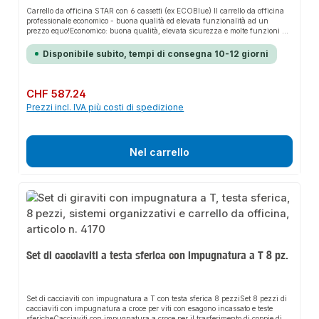
Carrello da officina STAR con 6 cassetti (ex ECOBlue) Il carrello da officina
professionale economico - buona qualità ed elevata funzionalità ad un
prezzo equo!Economico: buona qualità, elevata sicurezza e molte funzioni a
un prezzo equoConcetto di sicurezza a tre livelliElevata sicurezza di lavoro
grazie alla protezione antiribaltamento: è possibile estrarre un solo cassetto
Disponibile subito, tempi di consegna 10-12 giorni
alla voltaMassima stabilità grazie alle 2 ruote con freno di rotolamento e di
rotazioneProtezione antifurto: chiusura centralizzata con serratura a
cilindroRobuste guide per cassetti montate su cuscinetti a sfera, ciascuna con
una capacità di carico fino a 35 kgBuona stabilità e rigidità torsionale grazie
Prezzo normale:
CHF 587.24
alla robusta struttura del telaio con una portata statica totale fino a 400
Prezzi incl. IVA più costi di spedizione
kgCapacità interessante: 6 cassetti, 3x 154 mm di altezza e 3x 75 mm di
altezzaEccellente accessibilità agli utensili grazie ai cassetti con estrazione
totale al 100%.Ergonomico grazie alla robusta maniglia che può essere
montata su entrambi i latiRuote resistenti all'olio e agli acidiPersonalizzabile
con inserti per carrelli da officina
Nel carrello
Set di cacciaviti a testa sferica con impugnatura a T 8 pz.
Set di cacciaviti con impugnatura a T con testa sferica 8 pezziSet 8 pezzi di
cacciaviti con impugnatura a croce per viti con esagono incassato e teste
sfericheCacciaviti con impugnatura a croce per il trasferimento di coppie di