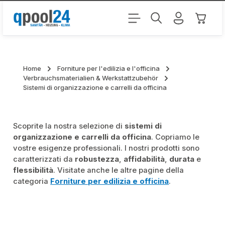
Passa al contenuto principale
Il carr
Home
Forniture per l'edilizia e l'officina
Verbrauchsmaterialien & Werkstattzubehör
Sistemi di organizzazione e carrelli da officina
Scoprite la nostra selezione di
sistemi di
organizzazione e carrelli da officina
. Copriamo le
vostre esigenze professionali. I nostri prodotti sono
caratterizzati da
robustezza
,
affidabilità
,
durata
e
flessibilità
. Visitate anche le altre pagine della
categoria
Forniture per edilizia e officina
.