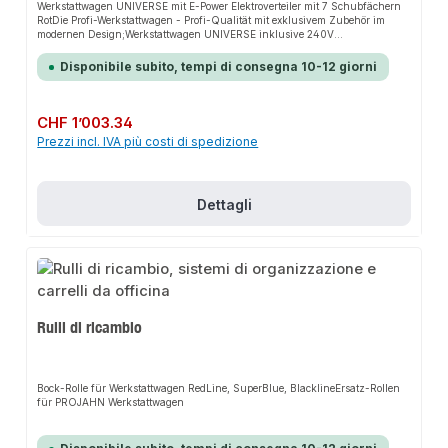
Werkstattwagen UNIVERSE mit E-Power Elektroverteiler mit 7 Schubfächern
RotDie Profi-Werkstattwagen - Profi-Qualität mit exklusivem Zubehör im
modernen Design;Werkstattwagen UNIVERSE inklusive 240V
SteckerleisteMit exklusivem 240 Volt Elektroverteiler (2-fach) inkl. 2 USB-
Ladebuchsen und 5 m AnschlusskabelExtrem hohe Stabilität und
Disponibile subito, tempi di consegna 10-12 giorni
Verwindungssteifigkeit durch Doppelwandkonstruktion mit einer statischen
Gesamtbelastbarkeit bis 650 kgModernes und dynamisches
DesignVierstufiges SicherheitskonzeptHohe Arbeitssicherheit durch
Kippschutz: Nur ein Schubfach gleichzeitig ausziehbarSchubfach-
Prezzo normale:
CHF 1’003.34
Einzelverriegelung vermeidet ungewolltes ÖffnenMaximale Standsicherheit
Prezzi incl. IVA più costi di spedizione
durch 2 Räder mit Roll- und DrehbremseDiebstahlschutz:
Zentralverriegelung mit ZylinderschlossAusgezeichnetes
Fassungsvermögen: 7 Schubfächer, davon 2x Höhe 154 mm und 5x 75
mmHervorragende Erreichbarkeit der Werkzeuge durch Schubfächer mit
100% VollauszugMultifunktional durch Vierkant-Lochblechwand mit
Dettagli
Zubehör erweiterbarErgonomisch durch stabilen und beidseitig montierbaren
HandgriffExtra große Rollen erleichtern das Bewegen des WagensLanglebige
öl- und säurebeständige RollenIndividuell mit Werkstattwagen-Einlagen
bestückbarInhalt:Steckerleiste mit 2x 240V und 2x USB 2.0 Anschlüssen
sowie 5m Anschlusskabel
Rulli di ricambio
Bock-Rolle für Werkstattwagen RedLine, SuperBlue, BlacklineErsatz-Rollen
für PROJAHN Werkstattwagen