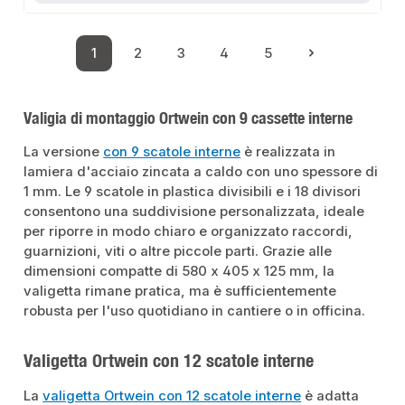
1
2
3
4
5
Pagina
Pagina
Pagina
Pagina
Pagina
Valigia di montaggio Ortwein con 9 cassette interne
La versione
con 9 scatole interne
è realizzata in
lamiera d'acciaio zincata a caldo con uno spessore di
1 mm. Le 9 scatole in plastica divisibili e i 18 divisori
consentono una suddivisione personalizzata, ideale
per riporre in modo chiaro e organizzato raccordi,
guarnizioni, viti o altre piccole parti. Grazie alle
dimensioni compatte di 580 x 405 x 125 mm, la
valigetta rimane pratica, ma è sufficientemente
robusta per l'uso quotidiano in cantiere o in officina.
Valigetta Ortwein con 12 scatole interne
La
valigetta Ortwein con 12 scatole interne
è adatta