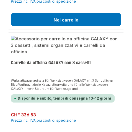
Prezzi incl. IVA più costi di spedizione
Nel carrello
Carrello da officina GALAXY con 3 cassetti
Werkstattwagenaufsatz für Werkstattwagen GALAXY mit 3 Schubfächern
Blau/AnthrazitIdeale Kapazitätserweiterung für alle Werkstattwagen
GALAXY - mehr Stauraum für Werkzeuge und
ArbeitsmaterialienErweiterung um 3 Schubfächer, davon 1x Höhe 154 mm
und 2x 75 mmDreistufiges SicherheitskonzeptHohe Arbeitssicherheit durch
Disponibile subito, tempi di consegna 10-12 giorni
doppelten KippschutzNur ein Schubfach gleichzeitig ausziehbarAufsatz
durch Sicherheitshaken am Wagen fixierbarDiebstahlschutz:
Zentralverriegelung mit Zylinderschloss40 kg
SchubfachbelastbarkeitMultifunktional durch Vierkant-Lochblechwand mit
Prezzo normale:
CHF 336.53
Zubehör erweiterbarHervorragende Erreichbarkeit der Werkzeuge durch
Prezzi incl. IVA più costi di spedizione
Schubfächer mit 100% VollauszugInklusive zwei stabilen Handgriffen