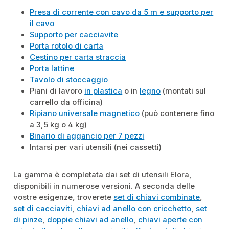
Presa di corrente con cavo da 5 m e supporto per
il cavo
Supporto per cacciavite
Porta rotolo di carta
Cestino per carta straccia
Porta lattine
Tavolo di stoccaggio
Piani di lavoro
in plastica
o in
legno
(montati sul
carrello da officina)
Ripiano universale magnetico
(può contenere fino
a 3,5 kg o 4 kg)
Binario di aggancio per 7 pezzi
Intarsi per vari utensili (nei cassetti)
La gamma è completata dai set di utensili Elora,
disponibili in numerose versioni. A seconda delle
vostre esigenze, troverete
set di chiavi combinate
,
set di cacciaviti
,
chiavi ad anello con cricchetto
,
set
di pinze
,
doppie chiavi ad anello
,
chiavi aperte con