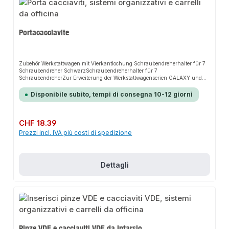
Portacacciavite
Zubehör Werkstattwagen mit Vierkantlochung Schraubendreherhalter für 7
Schraubendreher SchwarzSchraubendreherhalter für 7
SchraubendreherZur Erweiterung der Werkstattwagenserien GALAXY und
UNIVERSEAnbauteile für seitliche Vierkant-Lochung
Disponibile subito, tempi di consegna 10-12 giorni
Prezzo normale:
CHF 18.39
Prezzi incl. IVA più costi di spedizione
Dettagli
Pinze VDE e cacciaviti VDE da intarsio