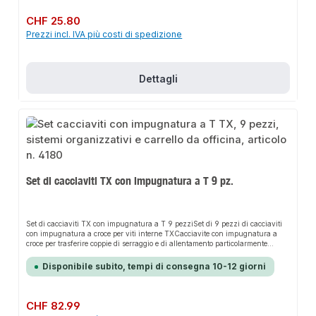
Prezzo normale:
CHF 25.80
Prezzi incl. IVA più costi di spedizione
Dettagli
Set di cacciaviti TX con impugnatura a T 9 pz.
Set di cacciaviti TX con impugnatura a T 9 pezziSet di 9 pezzi di cacciaviti
con impugnatura a croce per viti interne TXCacciavite con impugnatura a
croce per trasferire coppie di serraggio e di allentamento particolarmente
elevateGambo corto per trasferire coppie estremamente elevate grazie
all'effetto leva del gambo lungoLavoro sicuro e senza fatica grazie
Disponibile subito, tempi di consegna 10-12 giorni
all'impugnatura ergonomica a due componentiSupporto in metallo incluso -
utilizzabile anche come supporto a pareteDisponibile su richiesta anche come
inserto per carrello da officina e come chiave singolaContenuto: T10 - 15 - 20
- 25 - 27 - 30 - 40 - 45 - 50 incluso supporto metallico per appoggio e
Prezzo normale:
CHF 82.99
sospensione