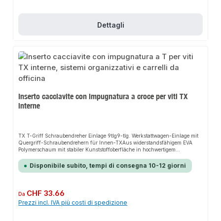
Dettagli
Inserto cacciavite con impugnatura a croce per viti TX
interne
TX T-Griff Schraubendreher Einlage 9tlg9-tlg. Werkstattwagen-Einlage mit
Quergriff-Schraubendrehern für Innen-TXAus widerstandsfähigem EVA
Polymerschaum mit stabiler Kunststoffoberfläche in hochwertigem
CarbonfinishLanglebige und gut lesbare Werkzeugbeschriftung für mehr
ÜbersichtlichkeitHochwertige Optik, höhere Stabilität und geringere
Disponibile subito, tempi di consegna 10-12 giorni
Schmutzanfälligkeit durch CarbonfinishWerkzeuge sauber, übersichtlich
und sicher angeordnet1/3 Einlagenmodul passend für alle PROJAHN-
WerkstattwagenInhalt:9 Quergriff-Schraubendreher für Innen-TX-
Schrauben T10 - 15 - 20 - 25 - 27 - 30 - 40 - 45 - 50
Prezzo normale:
CHF 33.66
Da
Prezzi incl. IVA più costi di spedizione