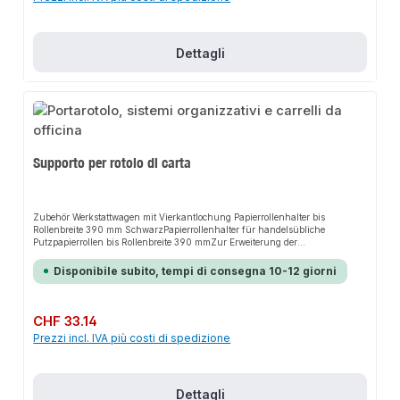
Erreichbarkeit der Werkzeuge durch Schubfächer mit 100%
VollauszugInklusive zwei stabilen Handgriffen
Dettagli
Supporto per rotolo di carta
Zubehör Werkstattwagen mit Vierkantlochung Papierrollenhalter bis
Rollenbreite 390 mm SchwarzPapierrollenhalter für handelsübliche
Putzpapierrollen bis Rollenbreite 390 mmZur Erweiterung der
Werkstattwagenserien GALAXY und UNIVERSEAnbauteile für seitliche
Vierkant-Lochung
Disponibile subito, tempi di consegna 10-12 giorni
Prezzo normale:
CHF 33.14
Prezzi incl. IVA più costi di spedizione
Dettagli