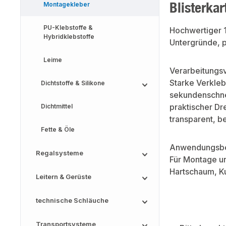
Blisterkar
Montagekleber
PU-Klebstoffe &
Hochwertiger 1
Hybridklebstoffe
Untergründe, p
Leime
Verarbeitungsv
Starke Verkleb
Dichtstoffe & Silikone
sekundenschnell
praktischer Dr
Dichtmittel
transparent, b
Fette & Öle
Anwendungsbe
Regalsysteme
Für Montage un
Hartschaum, Ku
Leitern & Gerüste
technische Schläuche
Transportsysteme