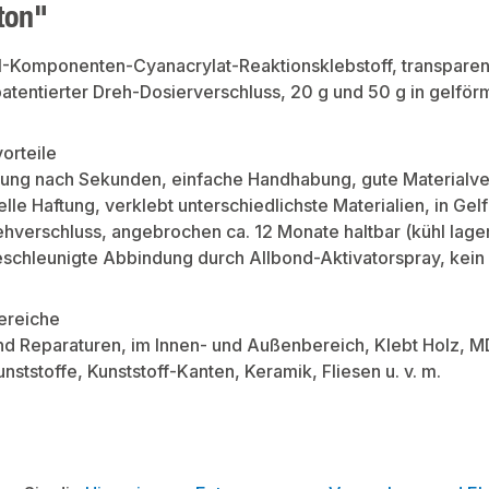
ton"
-Komponenten-Cyanacrylat-Reaktionsklebstoff, transparent,
atentierter Dreh-Dosierverschluss, 20 g und 50 g in gelförmi
orteile
ung nach Sekunden, einfache Handhabung, gute Materialvert
e Haftung, verklebt unterschiedlichste Materialien, in Gelfo
ehverschluss, angebrochen ca. 12 Monate haltbar (kühl lager
eschleunigte Abbindung durch Allbond-Aktivatorspray, kei
reiche
d Reparaturen, im Innen- und Außenbereich, Klebt Holz, MD
nststoffe, Kunststoff-Kanten, Keramik, Fliesen u. v. m.