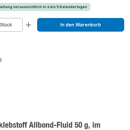
ellung voraussichtlich in 4 bis 5 Kalendertagen
zahl: Gib den gewünschten Wert ein od
Stück
In den Warenkorb
3
ebstoff Allbond-Fluid 50 g, im