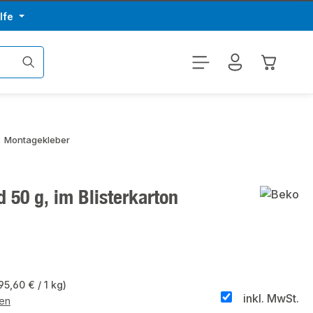
lfe
Warenkor
Montagekleber
 50 g, im Blisterkarton
95,60 € / 1 kg)
inkl. MwSt.
ten