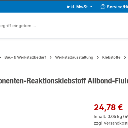
inkl. MwSt.
Service/Hi
Bau- & Werkstattbedarf
Werkstattausstattung
Klebstoffe
nenten-Reaktionsklebstoff Allbond-Fluid
ie überspringen
Regulärer Preis:
24,78 €
Inhalt:
0.05 kg
(4
zzgl. Versandkos