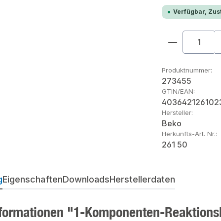
Verfügbar, Zust
Produkt An
Produktnummer:
273455
GTIN/EAN:
403642126102
Hersteller:
Beko
Herkunfts-Art. Nr.:
261 50
g
Eigenschaften
Downloads
Herstellerdaten
formationen "1-Komponenten-Reaktionskl