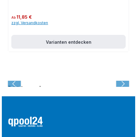
Regulärer Preis:
11,85 €
Ab
zzgl. Versandkosten
Varianten entdecken
Zuletzt angesehen: