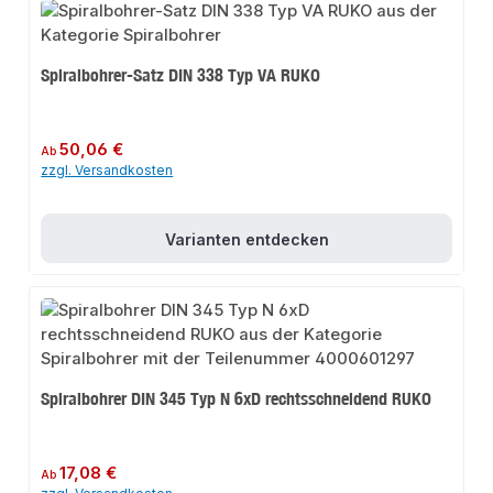
Spiralbohrer-Satz DIN 338 Typ VA RUKO
Regulärer Preis:
50,06 €
Ab
zzgl. Versandkosten
Varianten entdecken
Spiralbohrer DIN 345 Typ N 6xD rechtsschneidend RUKO
Regulärer Preis:
17,08 €
Ab