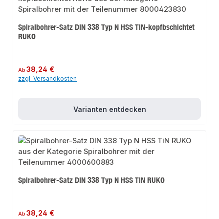
Spiralbohrer-Satz DIN 338 Typ N HSS TiN-kopfbschichtet
RUKO
Regulärer Preis:
38,24 €
Ab
zzgl. Versandkosten
Varianten entdecken
Spiralbohrer-Satz DIN 338 Typ N HSS TiN RUKO
Regulärer Preis:
38,24 €
Ab