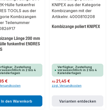
Kombizange poliert KNIPEX
izange Länge 200 mm
ülle funkenfrei ENDRES
S
rfügbar, Zustellung
Verfügbar, Zustellung
raussichtlich in 2 bis 4
voraussichtlich in 2 bis 4
alendertagen
Kalendertagen
er Preis:
35 €
Regulärer Preis:
21,45 €
Ab
 Versandkosten
zzgl. Versandkosten
In den Warenkorb
Varianten entdecken