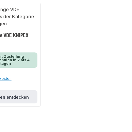
e VDE KNIPEX
r, Zustellung
htlich in 2 bis 4
rtagen
dkosten
ten entdecken