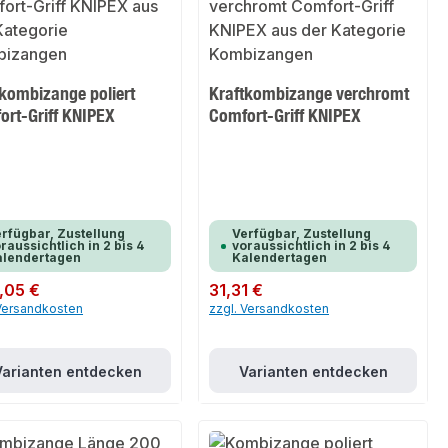
tkombizange poliert
Kraftkombizange verchromt
ort-Griff KNIPEX
Comfort-Griff KNIPEX
rfügbar, Zustellung
Verfügbar, Zustellung
raussichtlich in 2 bis 4
voraussichtlich in 2 bis 4
alendertagen
Kalendertagen
er Preis:
,05 €
Regulärer Preis:
31,31 €
 Versandkosten
zzgl. Versandkosten
Varianten entdecken
Varianten entdecken