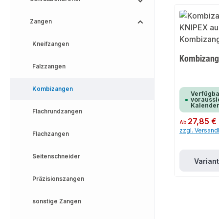
Zangen
Kneifzangen
Kombizang
Falzzangen
Kombizangen
Verfügba
voraussic
Kalende
Flachrundzangen
Regulärer Preis:
27,85 €
Ab
zzgl. Versan
Flachzangen
Seitenschneider
Varian
Präzisionszangen
sonstige Zangen