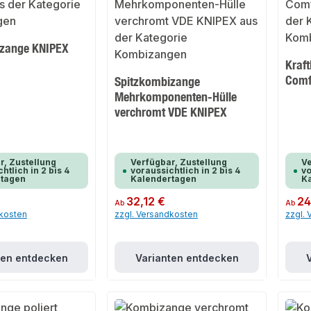
izange KNIPEX
Kraf
Comf
Spitzkombizange
Mehrkomponenten-Hülle
verchromt VDE KNIPEX
r, Zustellung
Verfügbar, Zustellung
Ve
htlich in 2 bis 4
voraussichtlich in 2 bis 4
vo
rtagen
Kalendertagen
K
Regulärer Preis:
32,12 €
Regulär
24
Ab
Ab
dkosten
zzgl. Versandkosten
zzgl.
ten entdecken
Varianten entdecken