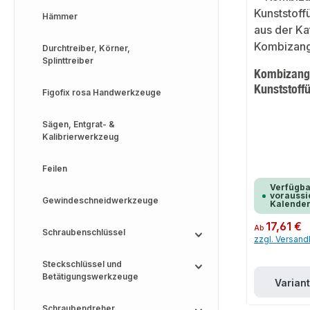
Hämmer
Durchtreiber, Körner,
Splinttreiber
Kombizange
Kunststoff
Figofix rosa Handwerkzeuge
Sägen, Entgrat- &
Kalibrierwerkzeug
Feilen
Verfügba
voraussic
Gewindeschneidwerkzeuge
Kalende
Regulärer Preis:
17,61 €
Ab
Schraubenschlüssel
zzgl. Versan
Steckschlüssel und
Betätigungswerkzeuge
Varian
Schraubendreher