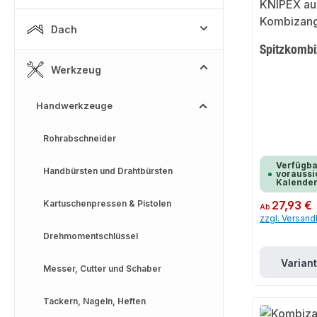
Dach
Spitzkomb
Werkzeug
Handwerkzeuge
Rohrabschneider
Verfügba
Handbürsten und Drahtbürsten
voraussic
Kalende
Kartuschenpressen & Pistolen
Regulärer Preis:
27,93 €
Ab
zzgl. Versan
Drehmomentschlüssel
Varian
Messer, Cutter und Schaber
Tackern, Nageln, Heften