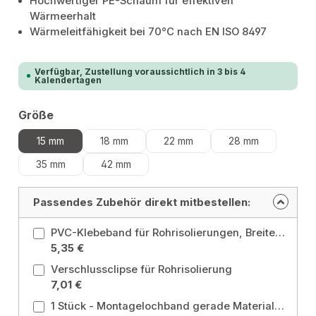
Hochwertiger PE-Schaum für effektiven
Wärmeerhalt
Wärmeleitfähigkeit bei 70°C nach EN ISO 8497
Verfügbar, Zustellung voraussichtlich in 3 bis 4
Kalendertagen
auswählen
Größe
15 mm
18 mm
22 mm
28 mm
35 mm
42 mm
Passendes Zubehör direkt mitbestellen:
PVC-Klebeband für Rohrisolierungen, Breite 30mm, Länge 10m, hellgrau
5,35 €
Verschlussclipse für Rohrisolierung
7,01 €
1 Stück - Montagelochband gerade Material ca. 19 x 2,6 mm kunststoffbeschichtet Größe: 19mm-Kunststoffbeschichtet