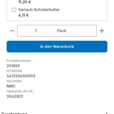
11,25 €
Gerlach Schilderhalter
6,11 €
Produkt Anzahl: Gib den gewünschten Wert ein od
Pack
In den Warenkorb
Produktnummer:
201829
GTIN/EAN:
5413256505192
Hersteller:
NMC
Herkunfts-Art. Nr.:
3042822