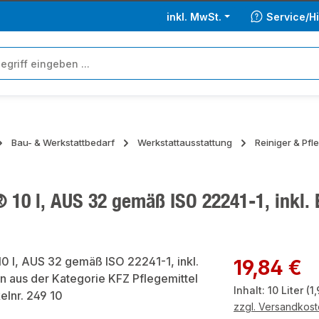
inkl. MwSt.
Service/Hi
Bau- & Werkstattbedarf
Werkstattausstattung
Reiniger & Pfl
10 l, AUS 32 gemäß ISO 22241-1, inkl. E
ie überspringen
Regulärer Preis:
19,84 €
Inhalt:
10 Liter
(1,
zzgl. Versandkos