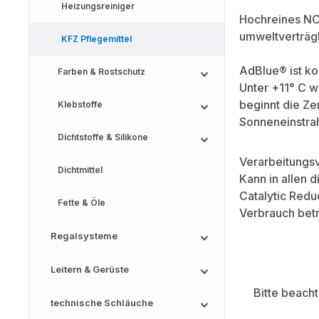
Heizungsreiniger
Hochreines NOx
umweltverträgl
KFZ Pflegemittel
AdBlue® ist ko
Farben & Rostschutz
Unter +11° C 
beginnt die Ze
Klebstoffe
Sonneneinstra
Dichtstoffe & Silikone
Verarbeitungsv
Dichtmittel
Kann in allen 
Catalytic Redu
Fette & Öle
Verbrauch betr
Regalsysteme
Leitern & Gerüste
Bitte beach
technische Schläuche