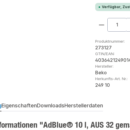
Verfügbar, Zust
Produkt An
Produktnummer:
273127
GTIN/EAN:
403642124901
Hersteller:
Beko
Herkunfts-Art. Nr.:
249 10
g
Eigenschaften
Downloads
Herstellerdaten
formationen "AdBlue® 10 l, AUS 32 gemäß