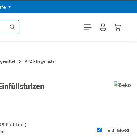
lfe
Warenkor
egemittel
KFZ Pflegemittel
infüllstutzen
98 € / 1 Liter)
inkl. MwSt.
ten