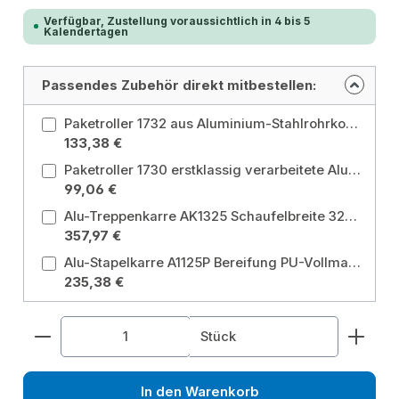
Verfügbar, Zustellung voraussichtlich in 4 bis 5
Kalendertagen
Passendes Zubehör direkt mitbestellen:
Paketroller 1732 aus Aluminium-Stahlrohrkonstruktion mit Aluminium-Schaufel und hochwertigen Kunststoffteilen
133,38 €
Paketroller 1730 erstklassig verarbeitete Aluminium-Stahlrohrkonstruktion mit Aluminium-Schaufel und hochwertigen Kunststoffteilen
99,06 €
Alu-Treppenkarre AK1325 Schaufelbreite 320 mm, Schaufeltiefe 250 mm Schaufelbreite: 320 mm / Schaufeltiefe: 250 mm
357,97 €
Alu-Stapelkarre A1125P Bereifung PU-Vollmaterial Bereifung: PU-Vollmaterial
235,38 €
Produkt Anzahl: Gib den gewünschten Wert ein od
Stück
In den Warenkorb