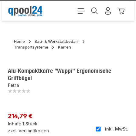
Zum Hauptinhalt springen
Warenk
Home
Bau- & Werkstattbedarf
Transportsysteme
Karren
Alu-Kompaktkarre "Wuppi" Ergonomische
Griffbügel
Fetra
Bildergalerie überspringen
Regulärer Preis:
214,79 €
Inhalt:
1 Stück
inkl. MwSt.
zzgl. Versandkosten