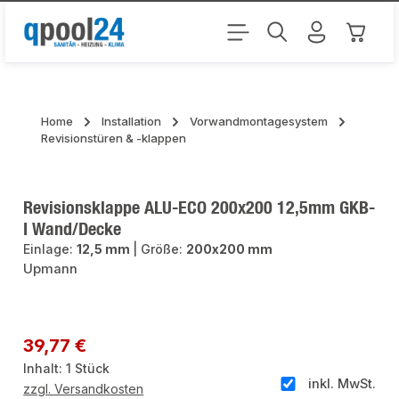
Zum Hauptinhalt springen
Warenk
Home
Installation
Vorwandmontagesystem
Revisionstüren & -klappen
Revisionsklappe ALU-ECO 200x200 12,5mm GKB-
I Wand/Decke
Einlage:
12,5 mm
|
Größe:
200x200 mm
Upmann
Bildergalerie überspringen
Regulärer Preis:
39,77 €
Inhalt:
1 Stück
inkl. MwSt.
zzgl. Versandkosten