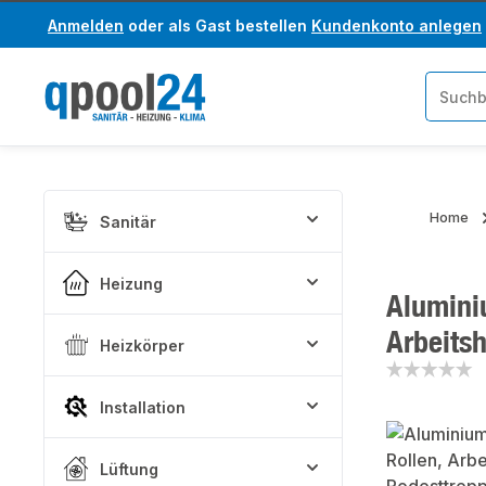
Anmelden
oder als Gast bestellen
Kundenkonto anlegen
um Hauptinhalt springen
Zur Suche springen
Home
Sanitär
Heizung
Aluminiu
Arbeits
Heizkörper
Installation
Bildergaler
Lüftung