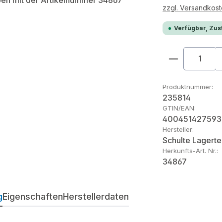
zzgl. Versandkos
Verfügbar, Zust
Produkt An
Produktnummer:
235814
GTIN/EAN:
400451427593
Hersteller:
Schulte Lagerte
Herkunfts-Art. Nr.:
34867
g
Eigenschaften
Herstellerdaten