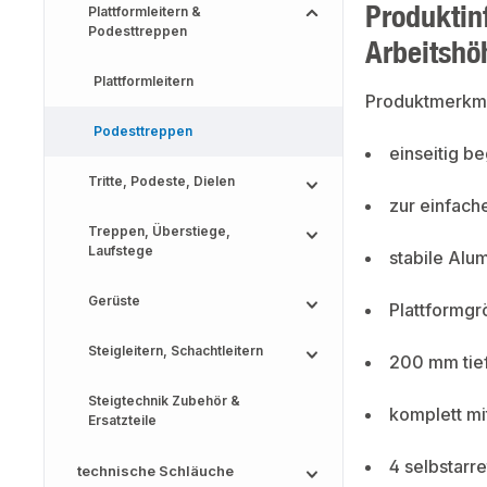
Produktin
Plattformleitern &
Podesttreppen
Arbeitshö
Plattformleitern
Produktmerkm
Podesttreppen
einseitig be
Tritte, Podeste, Dielen
zur einfac
Treppen, Überstiege,
Laufstege
stabile Al
Gerüste
Plattformg
Steigleitern, Schachtleitern
200 mm tief
Steigtechnik Zubehör &
komplett mi
Ersatzteile
4 selbstarr
technische Schläuche