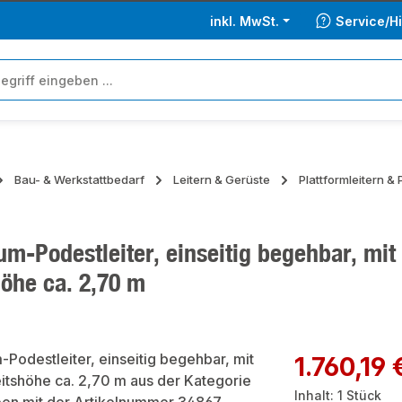
inkl. MwSt.
Service/Hi
Bau- & Werkstattbedarf
Leitern & Gerüste
Plattformleitern &
m-Podestleiter, einseitig begehbar, mit 
höhe ca. 2,70 m
ie überspringen
Regulärer Preis:
1.760,19 
Inhalt:
1 Stück