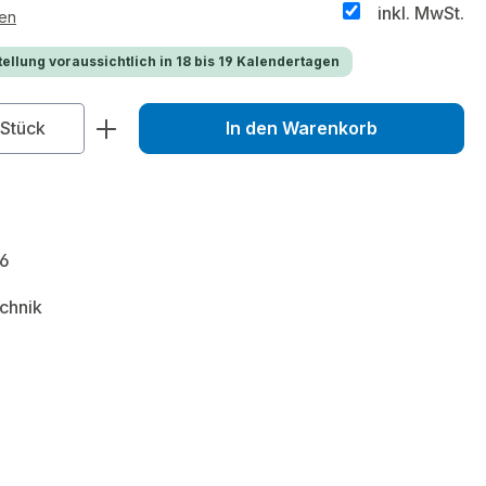
inkl. MwSt.
ten
ellung voraussichtlich in 18 bis 19 Kalendertagen
zahl: Gib den gewünschten Wert ein od
Stück
In den Warenkorb
6
chnik