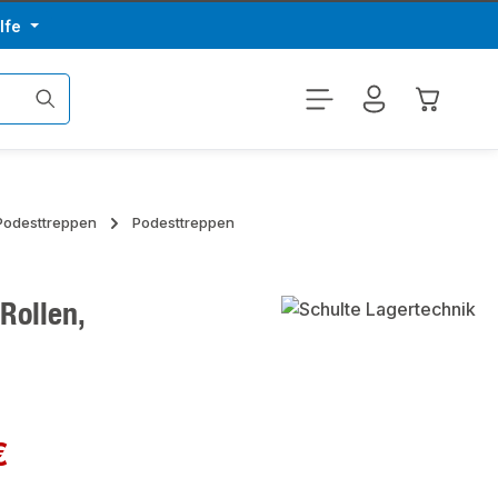
lfe
Warenkor
 Podesttreppen
Podesttreppen
Rollen,
€