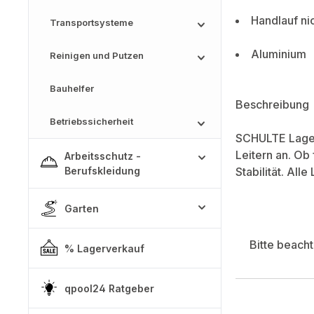
Handlauf ni
Transportsysteme
Aluminium
Reinigen und Putzen
Bauhelfer
Beschreibung
Betriebssicherheit
SCHULTE Lager
Leitern an. Ob
Arbeitsschutz -
Berufskleidung
Stabilität. All
Garten
Bitte beach
% Lagerverkauf
qpool24 Ratgeber