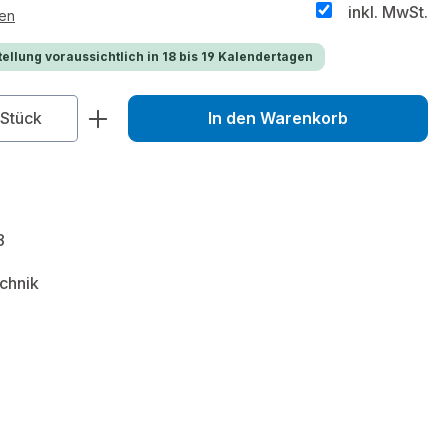
inkl. MwSt.
ten
ellung voraussichtlich in 18 bis 19 Kalendertagen
zahl: Gib den gewünschten Wert ein od
Stück
In den Warenkorb
8
chnik