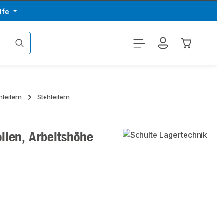
lfe
Warenkor
nleitern
Stehleitern
ollen, Arbeitshöhe