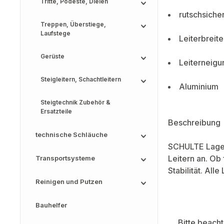
Tritte, Podeste, Dielen
rutschsiche
Treppen, Überstiege,
Laufstege
Leiterbrei
Gerüste
Leiterneigu
Steigleitern, Schachtleitern
Aluminium
Steigtechnik Zubehör &
Ersatzteile
Beschreibung
technische Schläuche
SCHULTE Lager
Leitern an. Ob
Transportsysteme
Stabilität. All
Reinigen und Putzen
Bauhelfer
Bitte beach