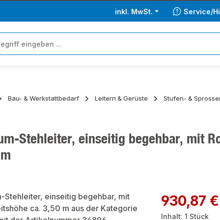
inkl. MwSt.
Service/Hi
Bau- & Werkstattbedarf
Leitern & Gerüste
Stufen- & Sprosse
m-Stehleiter, einseitig begehbar, mit R
 m
ie überspringen
Regulärer Preis:
930,87 €
Inhalt:
1 Stück