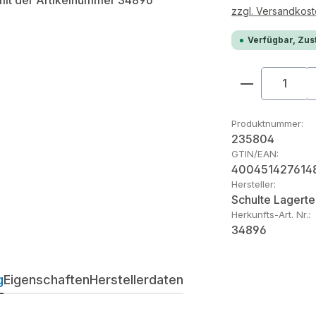
zzgl. Versandkos
Verfügbar, Zust
Produkt An
Produktnummer:
235804
GTIN/EAN:
400451427614
Hersteller:
Schulte Lagerte
Herkunfts-Art. Nr.:
34896
g
Eigenschaften
Herstellerdaten