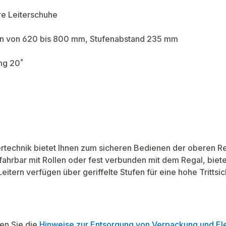
re Leiterschuhe
ten von 620 bis 800 mm, Stufenabstand 235 mm
ng 20˚
technik bietet Ihnen zum sicheren Bedienen der oberen 
 fahrbar mit Rollen oder fest verbunden mit dem Regal, bie
e Leitern verfügen über geriffelte Stufen für eine hohe Trittsic
ten Sie die
Hinweise zur Entsorgung von Verpackung und Ele