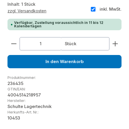
Inhalt:
1 Stück
inkl. MwSt.
zzgl. Versandkosten
Verfügbar, Zustellung voraussichtlich in 11 bis 12
Kalendertagen
Produkt Anzahl: Gib den gewünschten Wert ein od
Stück
In den Warenkorb
Produktnummer:
236435
GTIN/EAN:
4004514218957
Hersteller:
Schulte Lagertechnik
Herkunfts-Art. Nr.:
10453