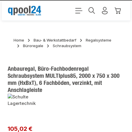
Zum Hauptinhalt springen
Warenk
Home
Bau- & Werkstattbedarf
Regalsysteme
Büroregale
Schraubsystem
Anbauregal, Büro-Fachbodenregal
Schraubsystem MULTIplus85, 2000 x 750 x 300
mm (HxBxT), 6 Fachböden, verzinkt, mit
Anschlagleiste
Bildergalerie überspringen
Regulärer Preis:
105,02 €