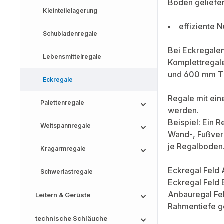
Boden geliefer
Kleinteilelagerung
effiziente 
Schubladenregale
Bei Eckregalen
Lebensmittelregale
Komplettregal
und 600 mm Ti
Eckregale
Regale mit ei
Palettenregale
werden.
Beispiel: Ein 
Weitspannregale
Wand-, Fußver
je Regalboden
Kragarmregale
Eckregal Feld
Schwerlastregale
Eckregal Feld 
Anbauregal Fe
Leitern & Gerüste
Rahmentiefe g
technische Schläuche