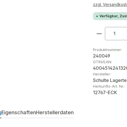
zzgl. Versandkos
Verfügbar, Zust
Produkt An
Produktnummer:
240049
GTIN/EAN:
400451424132
Hersteller:
Schulte Lagerte
Herkunfts-Art. Nr.:
12767-ECK
g
Eigenschaften
Herstellerdaten