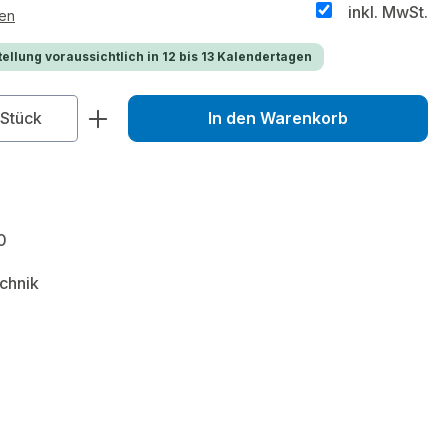
inkl. MwSt.
ten
ellung voraussichtlich in 12 bis 13 Kalendertagen
zahl: Gib den gewünschten Wert ein od
Stück
In den Warenkorb
0
chnik