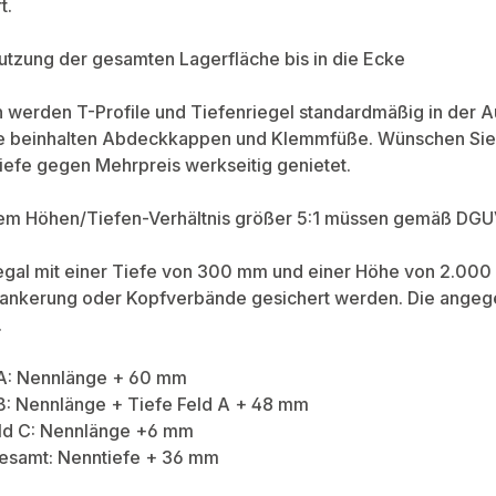
t.
Nutzung der gesamten Lagerfläche bis in die Ecke
 werden T-Profile und Tiefenriegel standardmäßig in der Au
e beinhalten Abdeckkappen und Klemmfüße. Wünschen Sie
efe gegen Mehrpreis werkseitig genietet.
nem Höhen/Tiefen-Verhältnis größer 5:1 müssen gemäß DG
Regal mit einer Tiefe von 300 mm und einer Höhe von 2.00
ankerung oder Kopfverbände gesichert werden. Die angegeb
.
 A: Nennlänge + 60 mm
B: Nennlänge + Tiefe Feld A + 48 mm
ld C: Nennlänge +6 mm
esamt: Nenntiefe + 36 mm