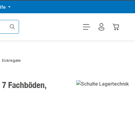
lfe
Warenkor
Eckregale
, 7 Fachböden,
€