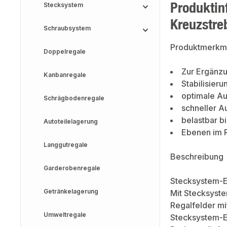
Produktin
Stecksystem
Kreuzstre
Schraubsystem
Produktmerkm
Doppelregale
Zur Ergänzu
Kanbanregale
Stabilisier
optimale Au
Schrägbodenregale
schneller A
belastbar b
Autoteilelagerung
Ebenen im R
Langgutregale
Beschreibung
Garderobenregale
Stecksystem-E
Getränkelagerung
Mit Stecksyst
Regalfelder mi
Umweltregale
Stecksystem-E