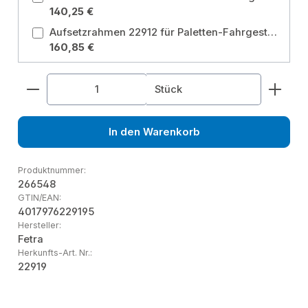
140,25 €
Aufsetzrahmen 22912 für Paletten-Fahrgestell Länge 1210 mm, Breite 1010 mm Ladeflächenbreite: 1010 mm / Ladeflächenlänge: 1210 mm
160,85 €
Produkt Anzahl: Gib den gewünschten Wert ein od
Stück
In den Warenkorb
Produktnummer:
266548
GTIN/EAN:
4017976229195
Hersteller:
Fetra
Herkunfts-Art. Nr.:
22919