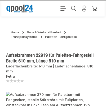
Zum Hauptinhalt springen
Warenk
Home
Bau- & Werkstattbedarf
Transportsysteme
Paletten-Fahrgestelle
Aufsetzrahmen 22919 für Paletten-Fahrgestell
Breite 610 mm, Länge 810 mm
Ladeflächenbreite:
610 mm
|
Ladeflächenlänge:
810
mm
Fetra
Bildergalerie überspringen