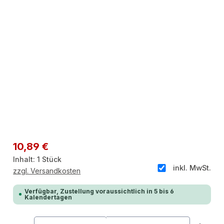
Regulärer Preis:
10,89 €
Inhalt:
1 Stück
inkl. MwSt.
zzgl. Versandkosten
Verfügbar, Zustellung voraussichtlich in 5 bis 6
Kalendertagen
Produkt Anzahl: Gib den gewünschten Wert ein od