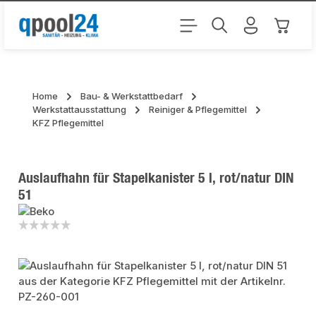
Zum Hauptinhalt springen
Warenk
Home
Bau- & Werkstattbedarf
Werkstattausstattung
Reiniger & Pflegemittel
KFZ Pflegemittel
Auslaufhahn für Stapelkanister 5 l, rot/natur DIN
51
Bildergalerie überspringen