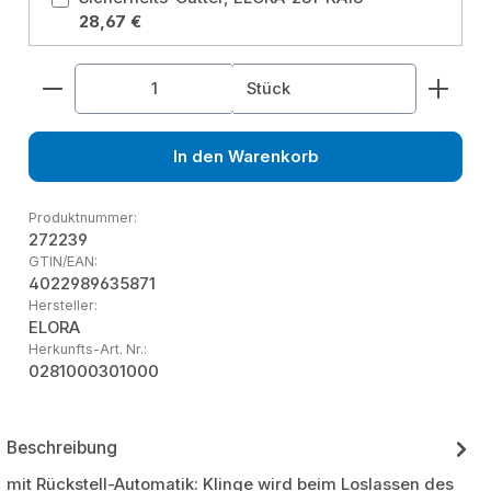
28,67 €
Produkt Anzahl: Gib den gewünschten Wert ein od
Stück
In den Warenkorb
Produktnummer:
272239
GTIN/EAN:
4022989635871
Hersteller:
ELORA
Herkunfts-Art. Nr.:
0281000301000
Beschreibung
mit Rückstell-Automatik: Klinge wird beim Loslassen des