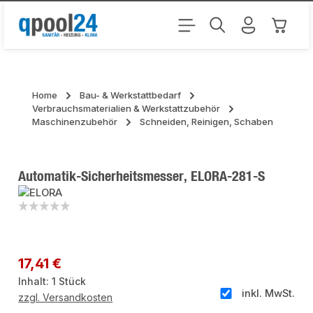
Zum Hauptinhalt springen
Warenk
Home
Bau- & Werkstattbedarf
Verbrauchsmaterialien & Werkstattzubehör
Maschinenzubehör
Schneiden, Reinigen, Schaben
Automatik-Sicherheitsmesser, ELORA-281-S
Bildergalerie überspringen
Regulärer Preis:
17,41 €
Inhalt:
1 Stück
inkl. MwSt.
zzgl. Versandkosten