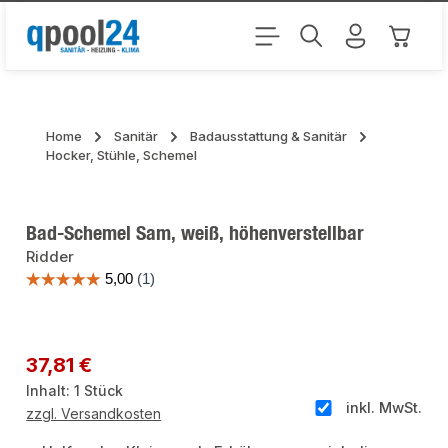
Zum Hauptinhalt springen
Warenk
Home
Sanitär
Badausstattung & Sanitär
Hocker, Stühle, Schemel
Bad-Schemel Sam, weiß, höhenverstellbar
Ridder
Bildergalerie überspringen
Regulärer Preis:
37,81 €
Inhalt:
1 Stück
inkl. MwSt.
zzgl. Versandkosten