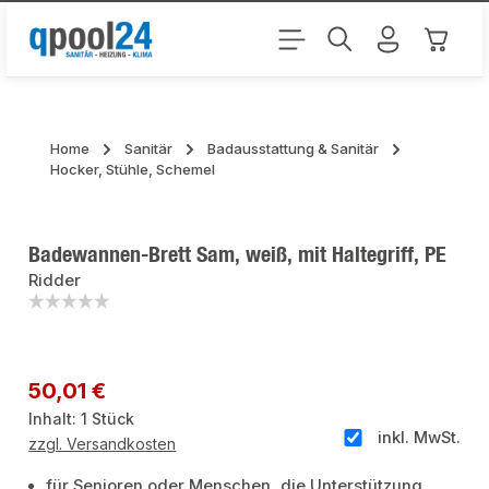
Zum Hauptinhalt springen
Warenk
Home
Sanitär
Badausstattung & Sanitär
Hocker, Stühle, Schemel
Badewannen-Brett Sam, weiß, mit Haltegriff, PE
Ridder
Bildergalerie überspringen
Regulärer Preis:
50,01 €
Inhalt:
1 Stück
inkl. MwSt.
zzgl. Versandkosten
für Senioren oder Menschen, die Unterstützung