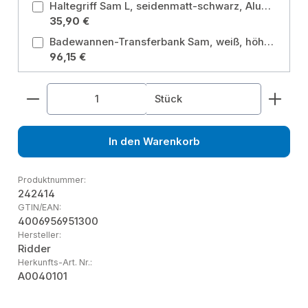
Haltegriff Sam L, seidenmatt-schwarz, Aluminium
35,90 €
Badewannen-Transferbank Sam, weiß, höhenverstellbar
96,15 €
Produkt Anzahl: Gib den gewünschten Wert ein od
Stück
In den Warenkorb
Produktnummer:
242414
GTIN/EAN:
4006956951300
Hersteller:
Ridder
Herkunfts-Art. Nr.:
A0040101