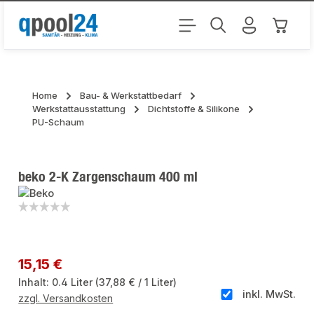
Zum Hauptinhalt springen
Warenk
Home
Bau- & Werkstattbedarf
Werkstattausstattung
Dichtstoffe & Silikone
PU-Schaum
beko 2-K Zargenschaum 400 ml
Bildergalerie überspringen
Regulärer Preis:
15,15 €
Inhalt:
0.4 Liter
(37,88 € / 1 Liter)
inkl. MwSt.
zzgl. Versandkosten