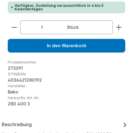
Verfügbar, Zustellung voraussichtlich in 4 bis 5
Kalendertagen
Produkt Anzahl: Gib den gewünschten Wert ein od
Stück
In den Warenkorb
Produktnummer:
273391
GTIN/EAN:
4036421280192
Hersteller:
Beko
Herkunfts-Art. Nr.:
280 400 3
Beschreibung