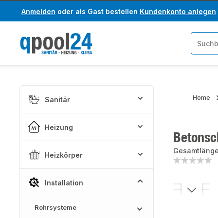
Anmelden
oder als Gast bestellen
Kundenkonto anlegen
um Hauptinhalt springen
Zur Suche springen
Home
Sanitär
Heizung
Betonsc
Gesamtläng
Heizkörper
Installation
Bildergaler
Rohrsysteme