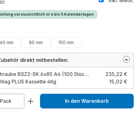
inkl. MwSt.
ten
ellung voraussichtlich in 4 bis 5 Kalendertagen
auswählen
60 mm
80 mm
100 mm
ubehör direkt mitbestellen:
Betonschraube BSZ2-SK 6x85 A4 (100 Stück) Bohrdurchmesser: 6 mm / Gesamtlänge: 85 mm
235,22 €
hlag PLUS Kassette 4tlg
15,02 €
zahl: Gib den gewünschten Wert ein od
Pack
In den Warenkorb
1