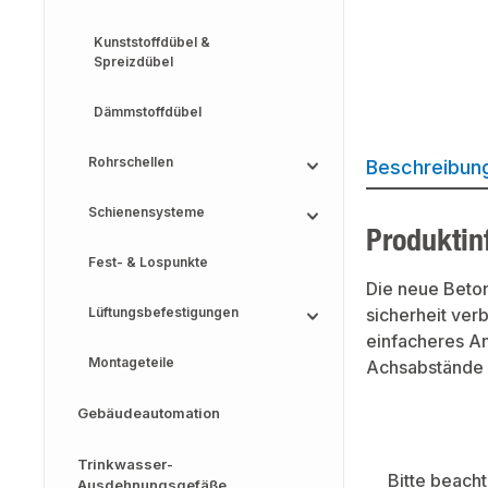
Kunststoffdübel &
Spreizdübel
Dämmstoffdübel
Rohrschellen
Beschreibun
Schienensysteme
Produktin
Fest- & Lospunkte
Die neue Beton
Lüftungsbefestigungen
sicherheit ver
einfacheres An
Montageteile
Achsabstände 
Gebäudeautomation
Trinkwasser-
Bitte beach
Ausdehnungsgefäße