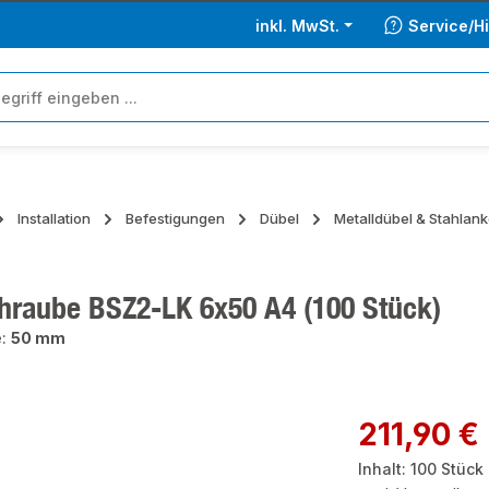
inkl. MwSt.
Service/Hi
Installation
Befestigungen
Dübel
Metalldübel & Stahlank
hraube BSZ2-LK 6x50 A4 (100 Stück)
e:
50 mm
ie überspringen
Regulärer Preis:
211,90 €
Inhalt:
100 Stück