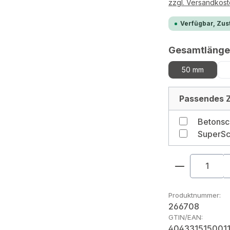
zzgl. Versandkos
Verfügbar, Zust
Gesamtlänge
50 mm
Passendes Z
SuperSc
Produkt An
Produktnummer:
266708
GTIN/EAN:
404331515001