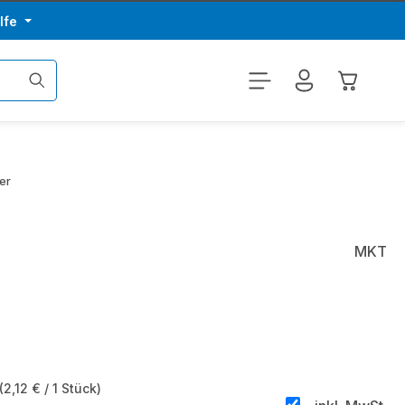
lfe
Warenkor
er
MKT
(2,12 € / 1 Stück)