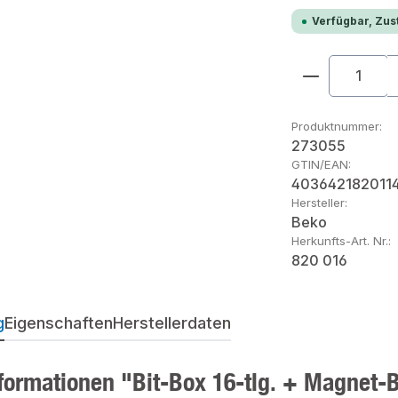
Verfügbar, Zust
Produkt An
Produktnummer:
273055
GTIN/EAN:
403642182011
Hersteller:
Beko
Herkunfts-Art. Nr.:
820 016
g
Eigenschaften
Herstellerdaten
formationen "Bit-Box 16-tlg. + Magnet-