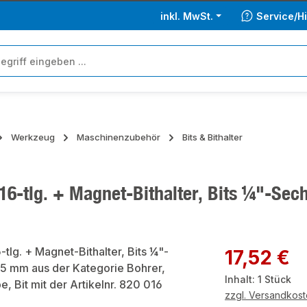
inkl. MwSt.
Service/Hi
Werkzeug
Maschinenzubehör
Bits & Bithalter
 16-tlg. + Magnet-Bithalter, Bits ¼"-Se
ie überspringen
Regulärer Preis:
17,52 €
Inhalt:
1 Stück
zzgl. Versandkos