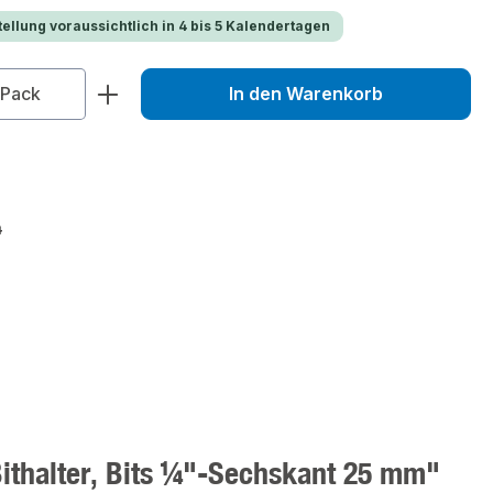
ellung voraussichtlich in 4 bis 5 Kalendertagen
zahl: Gib den gewünschten Wert ein od
Pack
In den Warenkorb
4
Bithalter, Bits ¼"-Sechskant 25 mm"