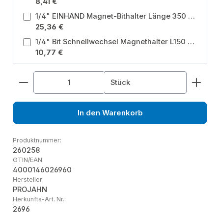
8,41 €
1/4" EINHAND Magnet-Bithalter Länge 350 mm Variante: 1/4" EINHAND Magnet-Bithalter Länge 350 mm
25,36 €
1/4" Bit Schnellwechsel Magnethalter L150 mm Variante: 1/4" Bit Schnellwechsel Magnethalter L150 mm
10,77 €
Produkt Anzahl: Gib den gewünschten Wert ein od
Stück
In den Warenkorb
Produktnummer:
260258
GTIN/EAN:
4000146026960
Hersteller:
PROJAHN
Herkunfts-Art. Nr.:
2696