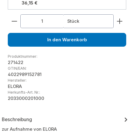
36,15 €
Produkt Anzahl: Gib den gewünschten Wert ein od
Stück
In den Warenkorb
Produktnummer:
271422
GTIN/EAN:
4022989152781
Hersteller:
ELORA
Herkunfts-Art. Nr.:
2033000201000
Beschreibung
zur Aufnahme von ELORA