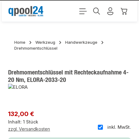
Zum Hauptinhalt springen
Warenk
Home
Werkzeug
Handwerkzeuge
Drehmomentschlüssel
Drehmomentschlüssel mit Rechteckaufnahme 4-
20 Nm, ELORA-2033-20
Bildergalerie überspringen
Regulärer Preis:
132,00 €
Inhalt:
1 Stück
inkl. MwSt.
zzgl. Versandkosten