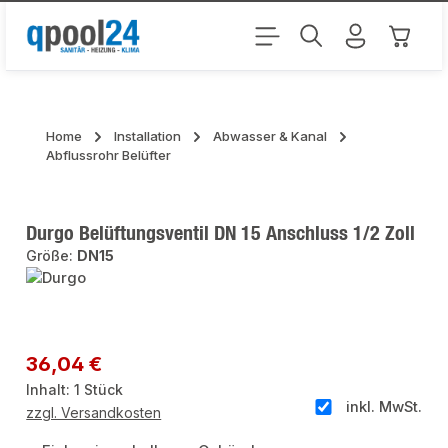
Zum Hauptinhalt springen
Warenk
Home
Installation
Abwasser & Kanal
Abflussrohr Belüfter
Durgo Belüftungsventil DN 15 Anschluss 1/2 Zoll
Größe:
DN15
Bildergalerie überspringen
Regulärer Preis:
36,04 €
Inhalt:
1 Stück
inkl. MwSt.
zzgl. Versandkosten