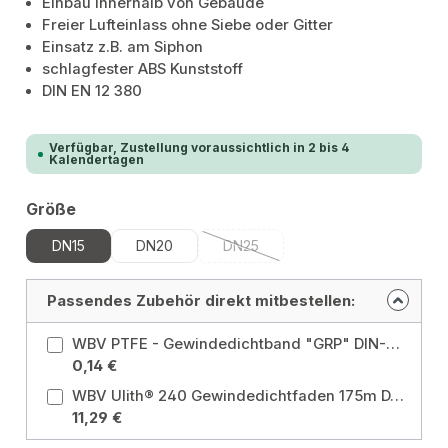
Einbau innerhalb von Gebäude
Freier Lufteinlass ohne Siebe oder Gitter
Einsatz z.B. am Siphon
schlagfester ABS Kunststoff
DIN EN 12 380
Verfügbar, Zustellung voraussichtlich in 2 bis 4
Kalendertagen
auswählen
Größe
DN15
DN20
DN25
(Diese Option ist zurzeit nicht verf
Passendes Zubehör direkt mitbestellen:
WBV PTFE - Gewindedichtband "GRP" DIN-DVGW - geprüft grob 12m Ausführung: Gewindedichtband "GRP"
0,14 €
WBV Ulith® 240 Gewindedichtfaden 175m DVGW-geprüft
11,29 €