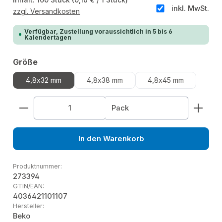
inkl. MwSt.
zzgl. Versandkosten
Verfügbar, Zustellung voraussichtlich in 5 bis 6
Kalendertagen
auswählen
Größe
4,8x32 mm
4,8x38 mm
4,8x45 mm
Produkt Anzahl: Gib den gewünschten Wert ein od
Pack
In den Warenkorb
Produktnummer:
273394
GTIN/EAN:
4036421101107
Hersteller:
Beko