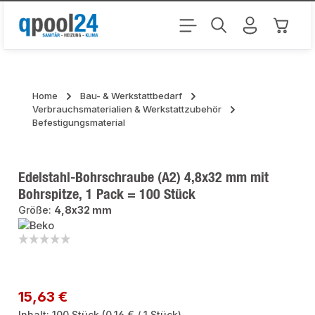
Zum Hauptinhalt springen
Warenk
Home
Bau- & Werkstattbedarf
Verbrauchsmaterialien & Werkstattzubehör
Befestigungsmaterial
Edelstahl-Bohrschraube (A2) 4,8x32 mm mit
Bohrspitze, 1 Pack = 100 Stück
Größe:
4,8x32 mm
Bildergalerie überspringen
Regulärer Preis:
15,63 €
Inhalt:
100 Stück
(0,16 € / 1 Stück)