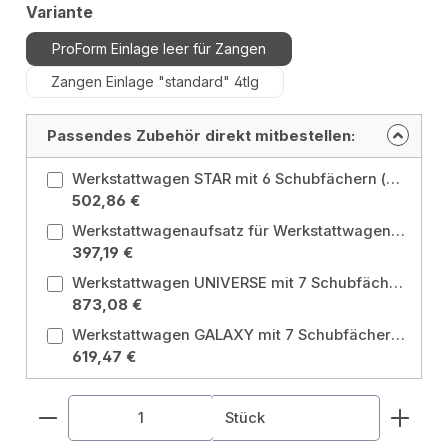
auswählen
Variante
ProForm Einlage leer für Zangen
Zangen Einlage "standard" 4tlg
Passendes Zubehör direkt mitbestellen:
Werkstattwagen STAR mit 6 Schubfächern (ehemals ECOBlue)
502,86 €
Werkstattwagenaufsatz für Werkstattwagen UNIVERSE mit 4 Schubfächern Blau Variante: Werkstattwagenaufsatz für Werkstattwagen UNIVERSE mit 4 Schubfächern Blau
397,19 €
Werkstattwagen UNIVERSE mit 7 Schubfächern Rot Variante: Werkstattwagen UNIVERSE mit 7 Schubfächern Rot
873,08 €
Werkstattwagen GALAXY mit 7 Schubfächern Schwarz/Silbergrau Variante: Werkstattwagen GALAXY mit 7 Schubfächern Schwarz/Silbergrau
619,47 €
Produkt Anzahl: Gib den gewünschten Wert ein od
Stück