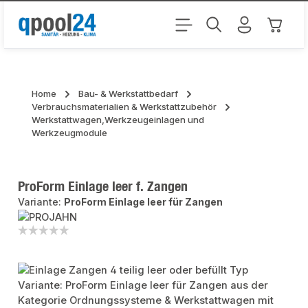
Zum Hauptinhalt springen
Warenk
Home
Bau- & Werkstattbedarf
Verbrauchsmaterialien & Werkstattzubehör
Werkstattwagen,Werkzeugeinlagen und
Werkzeugmodule
ProForm Einlage leer f. Zangen
Variante:
ProForm Einlage leer für Zangen
Bildergalerie überspringen